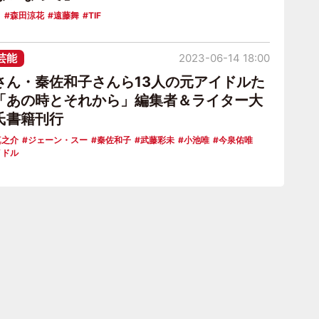
!
森田涼花
遠藤舞
TIF
芸能
2023-06-14 18:00
さん・秦佐和子さんら13人の元アイドルた
「あの時とそれから」編集者＆ライター大
氏書籍刊行
真之介
ジェーン・スー
秦佐和子
武藤彩未
小池唯
今泉佑唯
イドル