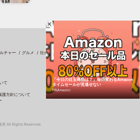
ルチャー
グルメ
社会
スポーツ
「今日の目玉商品は？」毎日変わるAmazon
いて
タイムセールが見逃せない
PR(Amazon)
保護方針について
ー
 All Rights Reserved.