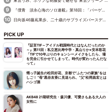
東雲うみ、ポップな制服姿で魅せる“東雲グリーン”の正体
『僕青 須永心海のソロ連載』第18回：「バーゲンセールハンターみうな inしまむら」編
日向坂46藤嶌果歩、二十歳のサプライズバースデーに大喜び「頼られる先輩になれるように努力していきたい」
PICK UP
『証言TIF～アイドル戦国時代とはなんだったのか
～』第11回：私立恵比寿中学・真山りか×安本彩花
「TIFで10年ぶりのキョンシーメイクをしたら、場
を完全に引かせてしまって。時代が変わったんだな
って」
甥っ子誕生の松田好花、京都で“ふたつの家族”をは
しご！ “母”黒谷友香に見送られ、“父”松岡昌宏とは
ハシゴ酒
AKB48 21期研究生・森川優、可愛さもある大人の
女性に