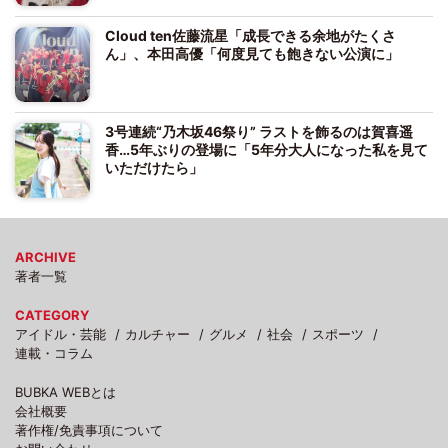
Cloud ten佐藤流星「成長できる余地がたくさ
ん」、本田高優「何度見ても飽きない公演に」
3号連続“乃木坂46祭り” ラストを飾るのは賀喜遥
香…5年ぶりの登場に「5年分大人になった私を見て
いただけたら」
ARCHIVE
著者一覧
CATEGORY
アイドル・芸能
カルチャー
グルメ
社会
スポーツ
連載・コラム
BUBKA WEBとは
会社概要
著作権/免責事項について