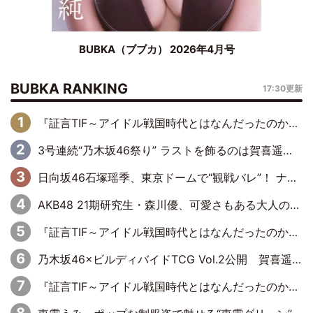
BUBKA（ブブカ） 2026年4月号
BUBKA RANKING
17:30更新
『証言TIF～アイドル戦国時代とはなんだったのか～』第6回：でんぱ組.inc・古川未鈴×相沢梨紗「『ハロプロやりたかったな』って言ったら、夢眠ねむさんに『てめえはでんぱ組．incなんだよ！』って肩パンされて(笑)」
3号連続“乃木坂46祭り” ラストを飾るのは賀喜遥香…5年ぶりの登場に「5年分大人になった私を見ていただけたら」
日向坂46石塚瑶季、東京ドームで“観戦バレ”！ ナイツ・塙も認めた「巨人に詳しすぎるアイドル」は元VENUSスクール生で杉内コーチ推し⁉
AKB48 21期研究生・森川優、可愛さもある大人の女性に
『証言TIF～アイドル戦国時代とはなんだったのか～』第10回：さくら学院・武藤彩未×飯田らうら「正直、中3で辞めるというのを信じてなくて。そう言われてはいたけど、嘘でしょって」
乃木坂46×ビルディバイドTCG Vol.2公開 賀喜遥香＆田村真佑が『京まふ』ステージに登壇
『証言TIF～アイドル戦国時代とはなんだったのか～』第8回：Negicco・Nao☆×Megu×Kaede「東京からオファーが来たのと、梨の皮剥きとどっちが大事なんだって」