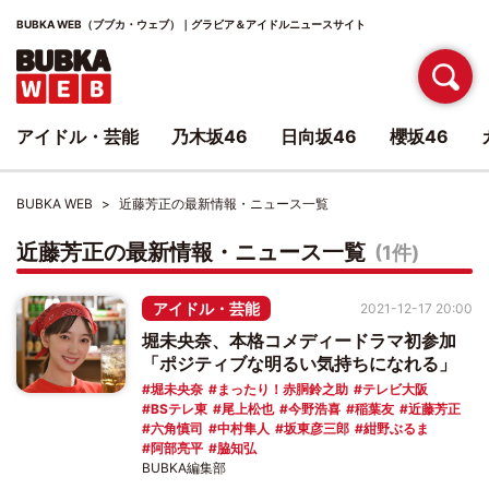
BUBKA WEB（ブブカ・ウェブ）｜グラビア＆アイドルニュースサイト
アイドル・芸能
乃木坂46
日向坂46
櫻坂46
BUBKA WEB
近藤芳正の最新情報・ニュース一覧
近藤芳正の最新情報・ニュース一覧
(1件)
アイドル・芸能
2021-12-17 20:00
堀未央奈、本格コメディードラマ初参加
「ポジティブな明るい気持ちになれる」
堀未央奈
まったり！赤胴鈴之助
テレビ大阪
BSテレ東
尾上松也
今野浩喜
稲葉友
近藤芳正
六角慎司
中村隼人
坂東彦三郎
紺野ぶるま
阿部亮平
脇知弘
BUBKA編集部