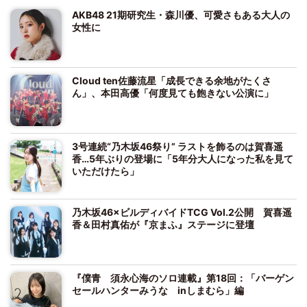
AKB48 21期研究生・森川優、可愛さもある大人の
女性に
Cloud ten佐藤流星「成長できる余地がたくさ
ん」、本田高優「何度見ても飽きない公演に」
3号連続“乃木坂46祭り” ラストを飾るのは賀喜遥
香…5年ぶりの登場に「5年分大人になった私を見て
いただけたら」
乃木坂46×ビルディバイドTCG Vol.2公開 賀喜遥
香＆田村真佑が『京まふ』ステージに登壇
『僕青 須永心海のソロ連載』第18回：「バーゲン
セールハンターみうな inしまむら」編