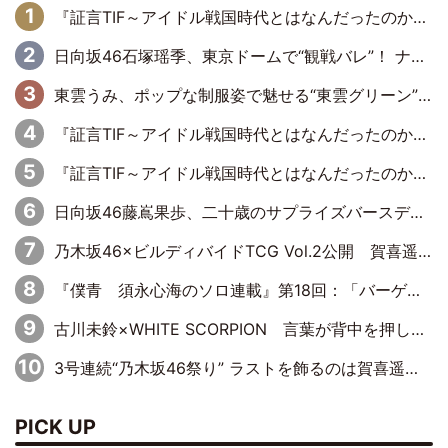
『証言TIF～アイドル戦国時代とはなんだったのか～』第6回：でんぱ組.inc・古川未鈴×相沢梨紗「『ハロプロやりたかったな』って言ったら、夢眠ねむさんに『てめえはでんぱ組．incなんだよ！』って肩パンされて(笑)」
日向坂46石塚瑶季、東京ドームで“観戦バレ”！ ナイツ・塙も認めた「巨人に詳しすぎるアイドル」は元VENUSスクール生で杉内コーチ推し⁉
東雲うみ、ポップな制服姿で魅せる“東雲グリーン”の正体
『証言TIF～アイドル戦国時代とはなんだったのか～』第8回：Negicco・Nao☆×Megu×Kaede「東京からオファーが来たのと、梨の皮剥きとどっちが大事なんだって」
『証言TIF～アイドル戦国時代とはなんだったのか～』第10回：さくら学院・武藤彩未×飯田らうら「正直、中3で辞めるというのを信じてなくて。そう言われてはいたけど、嘘でしょって」
日向坂46藤嶌果歩、二十歳のサプライズバースデーに大喜び「頼られる先輩になれるように努力していきたい」
乃木坂46×ビルディバイドTCG Vol.2公開 賀喜遥香＆田村真佑が『京まふ』ステージに登壇
『僕青 須永心海のソロ連載』第18回：「バーゲンセールハンターみうな inしまむら」編
古川未鈴×WHITE SCORPION 言葉が背中を押した“それぞれの決意”
3号連続“乃木坂46祭り” ラストを飾るのは賀喜遥香…5年ぶりの登場に「5年分大人になった私を見ていただけたら」
PICK UP