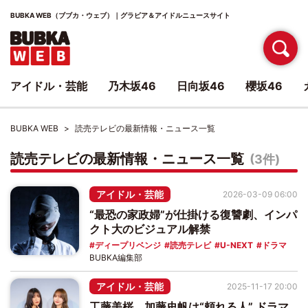
BUBKA WEB（ブブカ・ウェブ）｜グラビア＆アイドルニュースサイト
アイドル・芸能
乃木坂46
日向坂46
櫻坂46
BUBKA WEB
読売テレビの最新情報・ニュース一覧
読売テレビの最新情報・ニュース一覧
(3件)
アイドル・芸能
2026-03-09 06:00
“最恐の家政婦”が仕掛ける復讐劇、インパ
クト大のビジュアル解禁
ディープリベンジ
読売テレビ
U-NEXT
ドラマ
BUBKA編集部
アイドル・芸能
2025-11-17 20:00
工藤美桜、加藤史帆は“頼れる人” ドラマ