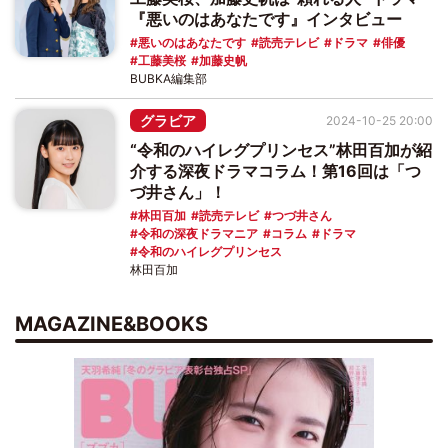
『悪いのはあなたです』インタビュー
悪いのはあなたです
読売テレビ
ドラマ
俳優
工藤美桜
加藤史帆
BUBKA編集部
グラビア
2024-10-25 20:00
“令和のハイレグプリンセス”林田百加が紹
介する深夜ドラマコラム！第16回は「つ
づ井さん」！
林田百加
読売テレビ
つづ井さん
令和の深夜ドラマニア
コラム
ドラマ
令和のハイレグプリンセス
林田百加
MAGAZINE&BOOKS