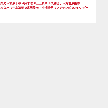
万梨乃
杉原千尋
鈴木唯
三上真奈
久慈暁子
海老原優香
間みなみ
井上清華
宮司愛海
小澤陽子
フジテレビ
カレンダー