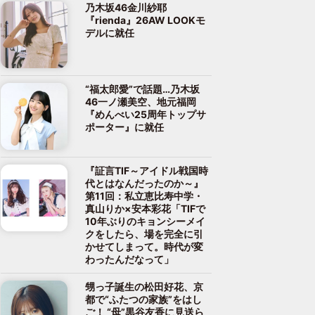
乃木坂46金川紗耶
『rienda』26AW LOOKモ
デルに就任
“福太郎愛”で話題…乃木坂
46一ノ瀬美空、地元福岡
『めんべい25周年トップサ
ポーター』に就任
『証言TIF～アイドル戦国時
代とはなんだったのか～』
第11回：私立恵比寿中学・
真山りか×安本彩花「TIFで
10年ぶりのキョンシーメイ
クをしたら、場を完全に引
かせてしまって。時代が変
わったんだなって」
甥っ子誕生の松田好花、京
都で“ふたつの家族”をはし
ご！ “母”黒谷友香に見送ら