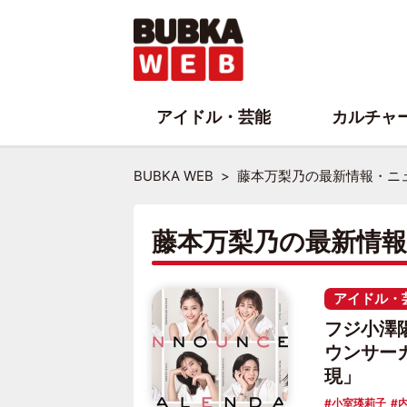
アイドル・芸能
カルチャ
BUBKA WEB
藤本万梨乃の最新情報・ニ
藤本万梨乃の最新情
アイドル・
フジ小澤
ウンサー
現」
小室瑛莉子