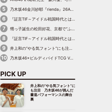
乃木坂46金川紗耶『rienda』26AW LOOKモデルに就任
『証言TIF～アイドル戦国時代とはなんだったのか～』第11回：私立恵比寿中学・真山りか×安本彩花「TIFで10年ぶりのキョンシーメイクをしたら、場を完全に引かせてしまって。時代が変わったんだなって」
甥っ子誕生の松田好花、京都で“ふたつの家族”をはしご！ “母”黒谷友香に見送られ、“父”松岡昌宏とはハシゴ酒
『証言TIF～アイドル戦国時代とはなんだったのか～』第10回：さくら学院・武藤彩未×飯田らうら「正直、中3で辞めるというのを信じてなくて。そう言われてはいたけど、嘘でしょって」
井上和の“やる気フォント”にも注目 乃木坂46が挑んだ書道パフォーマンスの舞台裏
乃木坂46×ビルディバイドTCG Vol.2公開 賀喜遥香＆田村真佑が『京まふ』ステージに登壇
PICK UP
井上和の“やる気フォント”に
も注目 乃木坂46が挑んだ
書道パフォーマンスの舞台
裏