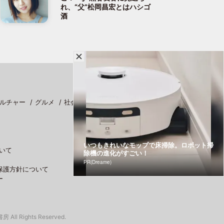
れ、“父”松岡昌宏とはハシゴ
酒
ルチャー
グルメ
社会
スポーツ
いつもきれいなモップで床掃除。ロボット掃
いて
除機の進化がすごい！
PR(Dreame)
保護方針について
ー
 All Rights Reserved.