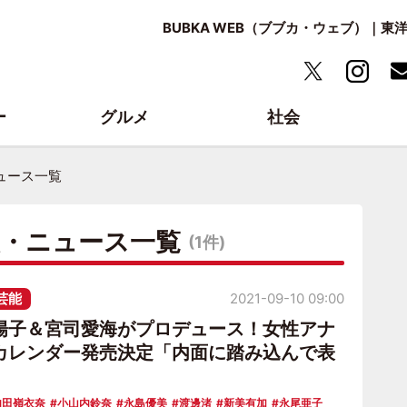
BUBKA WEB（ブブカ・ウェブ）｜
ー
グルメ
社会
ュース一覧
報・ニュース一覧
(1件)
芸能
2021-09-10 09:00
陽子＆宮司愛海がプロデュース！女性アナ
カレンダー発売決定「内面に踏み込んで表
内田嶺衣奈
小山内鈴奈
永島優美
渡邊渚
新美有加
永尾亜子