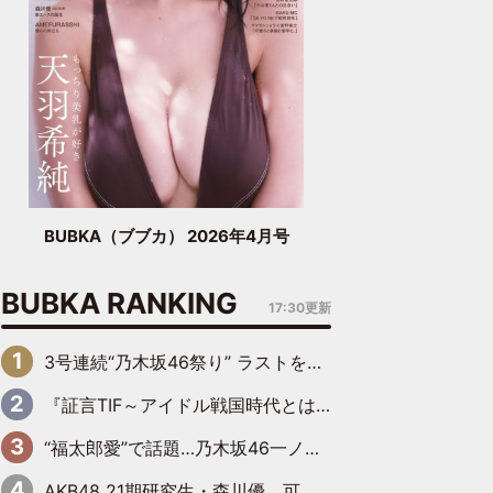
BUBKA（ブブカ） 2026年4月号
BUBKA RANKING
17:30更新
3号連続“乃木坂46祭り” ラストを飾るのは賀喜遥香…5年ぶりの登場に「5年分大人になった私を見ていただけたら」
『証言TIF～アイドル戦国時代とはなんだったのか～』第6回：でんぱ組.inc・古川未鈴×相沢梨紗「『ハロプロやりたかったな』って言ったら、夢眠ねむさんに『てめえはでんぱ組．incなんだよ！』って肩パンされて(笑)」
“福太郎愛”で話題…乃木坂46一ノ瀬美空、地元福岡『めんべい25周年トップサポーター』に就任
AKB48 21期研究生・森川優、可愛さもある大人の女性に