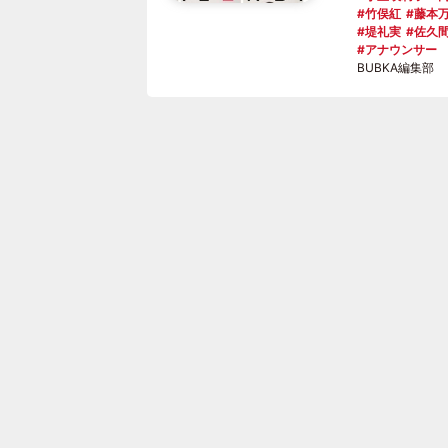
竹俣紅
藤本
堤礼実
佐久
アナウンサー
BUBKA編集部