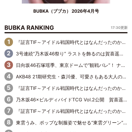
BUBKA（ブブカ） 2026年4月号
BUBKA RANKING
17:30更新
『証言TIF～アイドル戦国時代とはなんだったのか～』第6回：でんぱ組.inc・古川未鈴×相沢梨紗「『ハロプロやりたかったな』って言ったら、夢眠ねむさんに『てめえはでんぱ組．incなんだよ！』って肩パンされて(笑)」
3号連続“乃木坂46祭り” ラストを飾るのは賀喜遥香…5年ぶりの登場に「5年分大人になった私を見ていただけたら」
日向坂46石塚瑶季、東京ドームで“観戦バレ”！ ナイツ・塙も認めた「巨人に詳しすぎるアイドル」は元VENUSスクール生で杉内コーチ推し⁉
AKB48 21期研究生・森川優、可愛さもある大人の女性に
『証言TIF～アイドル戦国時代とはなんだったのか～』第10回：さくら学院・武藤彩未×飯田らうら「正直、中3で辞めるというのを信じてなくて。そう言われてはいたけど、嘘でしょって」
乃木坂46×ビルディバイドTCG Vol.2公開 賀喜遥香＆田村真佑が『京まふ』ステージに登壇
『証言TIF～アイドル戦国時代とはなんだったのか～』第8回：Negicco・Nao☆×Megu×Kaede「東京からオファーが来たのと、梨の皮剥きとどっちが大事なんだって」
東雲うみ、ポップな制服姿で魅せる“東雲グリーン”の正体