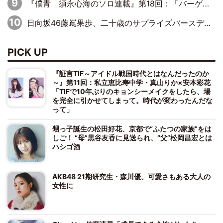
『僕青 須永心海のソロ連載』第18回：「バーゲンセールハンターみうな inしまむら」編
日向坂46藤嶌果歩、二十歳のサプライズバースデーに大喜び「頼られる先輩になれるように努力していきたい」
PICK UP
『証言TIF～アイドル戦国時代とはなんだったのか
～』第11回：私立恵比寿中学・真山りか×安本彩花
「TIFで10年ぶりのキョンシーメイクをしたら、場
を完全に引かせてしまって。時代が変わったんだな
って」
甥っ子誕生の松田好花、京都で“ふたつの家族”をは
しご！ “母”黒谷友香に見送られ、“父”松岡昌宏とは
ハシゴ酒
AKB48 21期研究生・森川優、可愛さもある大人の
女性に