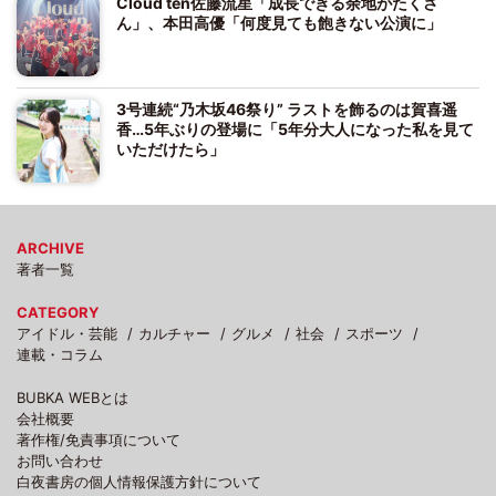
Cloud ten佐藤流星「成長できる余地がたくさ
ん」、本田高優「何度見ても飽きない公演に」
3号連続“乃木坂46祭り” ラストを飾るのは賀喜遥
香…5年ぶりの登場に「5年分大人になった私を見て
いただけたら」
ARCHIVE
著者一覧
CATEGORY
アイドル・芸能
カルチャー
グルメ
社会
スポーツ
連載・コラム
BUBKA WEBとは
会社概要
著作権/免責事項について
お問い合わせ
白夜書房の個人情報保護方針について