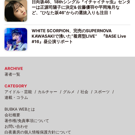
日向坂46、18thシングル『イチャイチャ虫』センタ
ーは正源司陽子に決定& 佐藤優羽や平岡海月な
ど、“ひなた坂46”からの選抜入りも注目！
WHITE SCORPION、完売のSUPERNOVA
KAWASAKIで沸いた“着席型LIVE” 『BASE Live
#16』昼公演リポート
ARCHIVE
著者一覧
CATEGORY
アイドル・芸能
カルチャー
グルメ
社会
スポーツ
連載・コラム
BUBKA WEBとは
会社概要
著作権/免責事項について
お問い合わせ
白夜書房の個人情報保護方針について