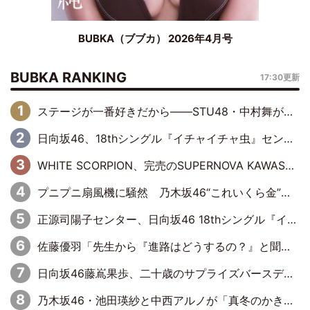
BUBKA（ブブカ） 2026年4月号
BUBKA RANKING
17:30更新
ステージが一番好きだから――STU48・中村舞が描く“これからの私”
日向坂46、18thシングル『イチャイチャ虫』センターは正源司陽子に決定& 佐藤優羽や平岡海月など、“ひなた坂46”からの選抜入りも注目！
WHITE SCORPION、完売のSUPERNOVA KAWASAKIで沸いた“着席型LIVE” 『BASE Live #16』昼公演リポート
プニプニ扇風機に騒然 乃木坂46“これいくら金”延長中は今回もわちゃわちゃ全開
正源司陽子センター、日向坂46 18thシングル『イチャイチャ虫』新ビジュアル公開
佐藤優羽「先生から『進路はどうするの？』と聞かれて。『実は……』とXのトレンドで1位になっているスマホを見せました」【日向坂46『五期生LIVE』開催記念 五期生“変革”ドキュメンタリー③】
日向坂46藤嶌果歩、二十歳のサプライズバースデーに大喜び「頼られる先輩になれるように努力していきたい」
乃木坂46・池田瑛紗と中西アルノが「真冬のかき氷」騒動で火花散らす！ 因縁の裏にあるのは、逆境をともに“凌”ぐ似た者同士の絆