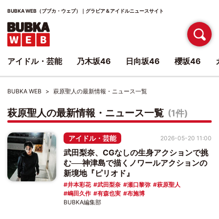
BUBKA WEB（ブブカ・ウェブ）｜グラビア＆アイドルニュースサイト
アイドル・芸能
乃木坂46
日向坂46
櫻坂46
BUBKA WEB
萩原聖人の最新情報・ニュース一覧
萩原聖人の最新情報・ニュース一覧
(1件)
アイドル・芸能
2026-05-20 11:00
武田梨奈、CGなしの生身アクションで挑
む──神津島で描くノワールアクションの
新境地『ピリオド』
井本彩花
武田梨奈
瀬口黎弥
萩原聖人
嶋田久作
有森也実
布施博
BUBKA編集部