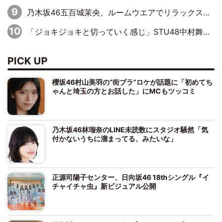
乃木坂46五百城茉央、ルームウエアでリラックス「今回のグラビアを見て成長を感じていただけるとうれしい」
「ジョキジョキと切っていく感じ」STU48中村舞、新しい挑戦は自らの手で
PICK UP
櫻坂46村山美羽の“街ブラ”ロケが話題に「初めてち
ゃんと埼玉の方とお話した」にMCもツッコミ
乃木坂46林瑠奈のLINE未読数にスタジオ騒然「気
付かないうちに溜まってる、みたいな」
正源司陽子センター、日向坂46 18thシングル『イ
チャイチャ虫』新ビジュアル公開