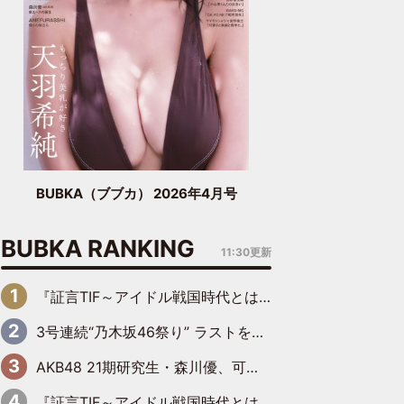
BUBKA（ブブカ） 2026年4月号
BUBKA RANKING
11:30更新
『証言TIF～アイドル戦国時代とはなんだったのか～』第6回：でんぱ組.inc・古川未鈴×相沢梨紗「『ハロプロやりたかったな』って言ったら、夢眠ねむさんに『てめえはでんぱ組．incなんだよ！』って肩パンされて(笑)」
3号連続“乃木坂46祭り” ラストを飾るのは賀喜遥香…5年ぶりの登場に「5年分大人になった私を見ていただけたら」
AKB48 21期研究生・森川優、可愛さもある大人の女性に
『証言TIF～アイドル戦国時代とはなんだったのか～』第11回：私立恵比寿中学・真山りか×安本彩花「TIFで10年ぶりのキョンシーメイクをしたら、場を完全に引かせてしまって。時代が変わったんだなって」