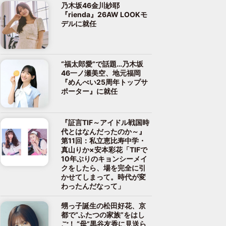
乃木坂46金川紗耶
『rienda』26AW LOOKモ
デルに就任
“福太郎愛”で話題…乃木坂
46一ノ瀬美空、地元福岡
『めんべい25周年トップサ
ポーター』に就任
『証言TIF～アイドル戦国時
代とはなんだったのか～』
第11回：私立恵比寿中学・
真山りか×安本彩花「TIFで
10年ぶりのキョンシーメイ
クをしたら、場を完全に引
かせてしまって。時代が変
わったんだなって」
甥っ子誕生の松田好花、京
都で“ふたつの家族”をはし
ご！ “母”黒谷友香に見送ら