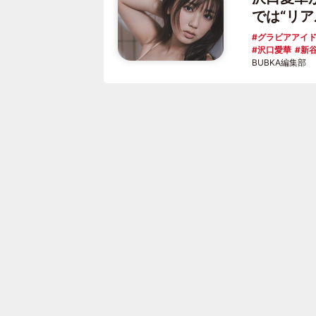
では“リ
グラビアアイ
沢口愛華
新
BUBKA編集部