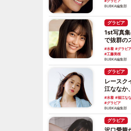
グラビア
BUBKA編集部
グラビア
1st写
で抜群の
水着
グラビ
工藤美桜
BUBKA編集部
グラビア
レースク
江ななか
水着
福江な
グラビア
BUBKA編集部
グラビア
沢口愛華