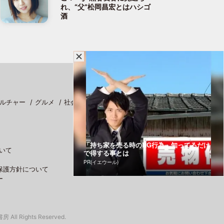
れ、“父”松岡昌宏とはハシゴ
酒
ルチャー
グルメ
社会
スポーツ
「持ち家を売る時のNG行為」知ってるだけ
いて
で得する事とは
PR(イエウール)
保護方針について
ー
 All Rights Reserved.