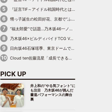
『証言TIF～アイドル戦国時代とはなんだったのか～』第10回：さくら学院・武藤彩未×飯田らうら「正直、中3で辞めるというのを信じてなくて。そう言われてはいたけど、嘘でしょって」
甥っ子誕生の松田好花、京都で“ふたつの家族”をはしご！ “母”黒谷友香に見送られ、“父”松岡昌宏とはハシゴ酒
“福太郎愛”で話題…乃木坂46一ノ瀬美空、地元福岡『めんべい25周年トップサポーター』に就任
乃木坂46×ビルディバイドTCG Vol.2公開 賀喜遥香＆田村真佑が『京まふ』ステージに登壇
日向坂46石塚瑶季、東京ドームで“観戦バレ”！ ナイツ・塙も認めた「巨人に詳しすぎるアイドル」は元VENUSスクール生で杉内コーチ推し⁉
Cloud ten佐藤流星「成長できる余地がたくさん」、本田高優「何度見ても飽きない公演に」
PICK UP
井上和の“やる気フォント”に
も注目 乃木坂46が挑んだ
書道パフォーマンスの舞台
裏