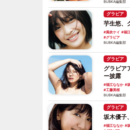
BUBKA編集部
グラビア
芋生悠、
風吹ケイ
福
グラビア
BUBKA編集部
グラビア
グラビア
ー披露
福江ななか
工藤美桜
BUBKA編集部
グラビア
坂木優子
福江ななか