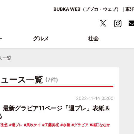
BUBKA WEB（ブブカ・ウェブ）｜
ー
グルメ
社会
ス一覧
ニュース一覧
(7件)
2022-11-14 05:00
、最新グラビア11ページ「週プレ」表紙＆
る
芋生悠
週プレ
風吹ケイ
工藤美桜
水着
グラビア
福江ななか