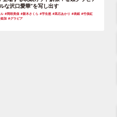
アルな沢口愛華”を写し出す
ドル
岡咲美保
新木さくら
芋生悠
髙石あかり
表紙
竹俣紅
谷姫加
グラビア