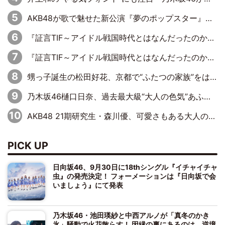
AKB48が歌で魅せた新公演『夢のポップスター』 初日から全身全霊のステージ
『証言TIF～アイドル戦国時代とはなんだったのか～』第6回：でんぱ組.inc・古川未鈴×相沢梨紗「『ハロプロやりたかったな』って言ったら、夢眠ねむさんに『てめえはでんぱ組．incなんだよ！』って肩パンされて(笑)」
『証言TIF～アイドル戦国時代とはなんだったのか～』第11回：私立恵比寿中学・真山りか×安本彩花「TIFで10年ぶりのキョンシーメイクをしたら、場を完全に引かせてしまって。時代が変わったんだなって」
甥っ子誕生の松田好花、京都で“ふたつの家族”をはしご！ “母”黒谷友香に見送られ、“父”松岡昌宏とはハシゴ酒
乃木坂46樋口日奈、過去最大級“大人の色気”あふれる入浴姿披露
AKB48 21期研究生・森川優、可愛さもある大人の女性に
PICK UP
日向坂46、9月30日に18thシングル『イチャイチャ
虫』の発売決定！ フォーメーションは『日向坂で会
いましょう』にて発表
乃木坂46・池田瑛紗と中西アルノが「真冬のかき
氷」騒動で火花散らす！ 因縁の裏にあるのは、逆境