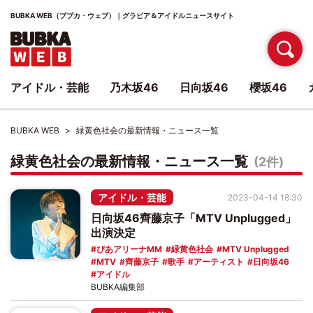
BUBKA WEB（ブブカ・ウェブ）｜グラビア＆アイドルニュースサイト
アイドル・芸能
乃木坂46
日向坂46
櫻坂46
BUBKA WEB
緑黄色社会の最新情報・ニュース一覧
緑黄色社会の最新情報・ニュース一覧
(2件)
アイドル・芸能
2023-04-14 18:30
日向坂46齊藤京子「MTV Unplugged」
出演決定
ぴあアリーナMM
緑黄色社会
MTV Unplugged
MTV
齊藤京子
歌手
アーティスト
日向坂46
アイドル
BUBKA編集部