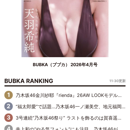
BUBKA（ブブカ） 2026年4月号
BUBKA RANKING
11:30更新
乃木坂46金川紗耶『rienda』26AW LOOKモデルに就任
“福太郎愛”で話題…乃木坂46一ノ瀬美空、地元福岡『めんべい25周年トップサポーター』に就任
3号連続“乃木坂46祭り” ラストを飾るのは賀喜遥香…5年ぶりの登場に「5年分大人になった私を見ていただけたら」
井上和の“やる気フォント”にも注目 乃木坂46が挑んだ書道パフォーマンスの舞台裏