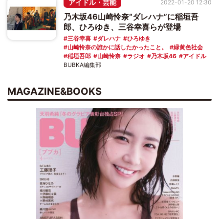
アイドル・芸能
2022-01-20 12:30
乃木坂46山崎怜奈“ダレハナ”に稲垣吾
郎、ひろゆき、三谷幸喜らが登場
三谷幸喜
ダレハナ
ひろゆき
山崎怜奈の誰かに話したかったこと。
緑黄色社会
稲垣吾郎
山崎怜奈
ラジオ
乃木坂46
アイドル
BUBKA編集部
MAGAZINE&BOOKS