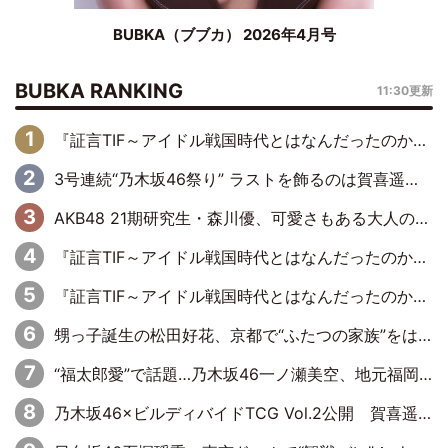
BUBKA（ブブカ） 2026年4月号
BUBKA RANKING
11:30更新
『証言TIF～アイドル戦国時代とはなんだったのか～』第6回：でんぱ組.inc・古川未鈴×相沢梨紗「『ハロプロやりたかったな』って言ったら、夢眠ねむさんに『てめえはでんぱ組．incなんだよ！』って肩パンされて(笑)」
3号連続“乃木坂46祭り” ラストを飾るのは賀喜遥香…5年ぶりの登場に「5年分大人になった私を見ていただけたら」
AKB48 21期研究生・森川優、可愛さもある大人の女性に
『証言TIF～アイドル戦国時代とはなんだったのか～』第11回：私立恵比寿中学・真山りか×安本彩花「TIFで10年ぶりのキョンシーメイクをしたら、場を完全に引かせてしまって。時代が変わったんだなって」
『証言TIF～アイドル戦国時代とはなんだったのか～』第10回：さくら学院・武藤彩未×飯田らうら「正直、中3で辞めるというのを信じてなくて。そう言われてはいたけど、嘘でしょって」
甥っ子誕生の松田好花、京都で“ふたつの家族”をはしご！ “母”黒谷友香に見送られ、“父”松岡昌宏とはハシゴ酒
“福太郎愛”で話題…乃木坂46一ノ瀬美空、地元福岡『めんべい25周年トップサポーター』に就任
乃木坂46×ビルディバイドTCG Vol.2公開 賀喜遥香＆田村真佑が『京まふ』ステージに登壇