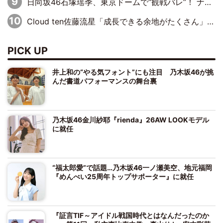
日向坂46石塚瑶季、東京ドームで“観戦バレ”！ ナイツ・塙も認めた「巨人に詳しすぎるアイドル」は元VENUSスクール生で杉内コーチ推し⁉
Cloud ten佐藤流星「成長できる余地がたくさん」、本田高優「何度見ても飽きない公演に」
PICK UP
井上和の“やる気フォント”にも注目 乃木坂46が挑
んだ書道パフォーマンスの舞台裏
乃木坂46金川紗耶『rienda』26AW LOOKモデル
に就任
“福太郎愛”で話題…乃木坂46一ノ瀬美空、地元福岡
『めんべい25周年トップサポーター』に就任
『証言TIF～アイドル戦国時代とはなんだったのか