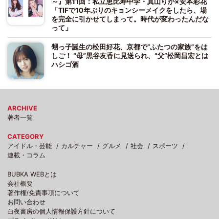
～』第11回：私立恵比寿中学・真山りか×安本彩花
「TIFで10年ぶりのキョンシーメイクをしたら、場
を完全に引かせてしまって。時代が変わったんだな
って」
甥っ子誕生の松田好花、京都で“ふたつの家族”をは
しご！ “母”黒谷友香に見送られ、“父”松岡昌宏とは
ハシゴ酒
ARCHIVE
著者一覧
CATEGORY
アイドル・芸能
カルチャー
グルメ
社会
スポーツ
連載・コラム
BUBKA WEBとは
会社概要
著作権/免責事項について
お問い合わせ
白夜書房の個人情報保護方針について