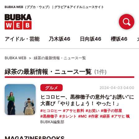
BUBKA WEB（ブブカ・ウェブ）｜グラビア＆アイドルニュースサイト
アイドル・芸能
乃木坂46
日向坂46
櫻坂46
BUBKA WEB
緑茶の最新情報・ニュース一覧
緑茶の最新情報・ニュース一覧
(1件)
グルメ
2024-04-03 04:00
ヒコロヒー、黒柳徹子の意外な“お誘い”に
大喜び「やりましょう！ やった！」
ヒコロヒー
アサヒ飲料
お笑い
徹子の部屋
黒柳徹子
タレント
MC
作家
緑茶
アサヒ 颯
BUBKA編集部
MAGAZINE&BOOKS