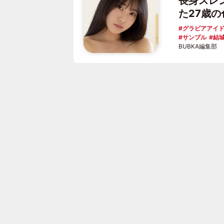
長身スレン
た27歳
グラビアアイ
サンプル
結
BUBKA編集部