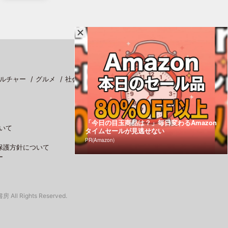
ルチャー
グルメ
社会
スポーツ
「今日の目玉商品は？」毎日変わるAmazon
いて
タイムセールが見逃せない
PR(Amazon)
保護方針について
ー
 All Rights Reserved.