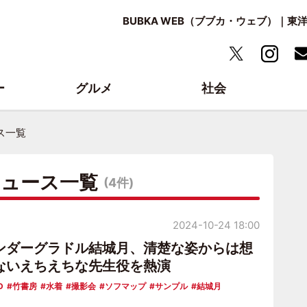
BUBKA WEB（ブブカ・ウェブ）｜
ー
グルメ
社会
ス一覧
ニュース一覧
(4件)
2024-10-24 18:00
ンダーグラドル結城月、清楚な姿からは想
ないえちえちな先生役を熱演
D
竹書房
水着
撮影会
ソフマップ
サンプル
結城月