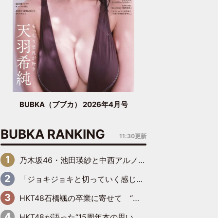
BUBKA（ブブカ） 2026年4月号
BUBKA RANKING
11:30更新
乃木坂46・池田瑛紗と中西アルノが「真冬のかき氷」騒動で火花散らす！ 因縁の裏にあるのは、逆境をともに“凌”ぐ似た者同士の絆
「ジョキジョキと切っていく感じ」STU48中村舞、新しい挑戦は自らの手で
HKT48石橋颯の卒業に寄せて “いぶくる”の絆と後輩・龍頭綺音の決意
HKT48が語った“15周年本の思い出” 大食い特訓・守護霊企画・制服グラビア…盛りだくさんの裏話