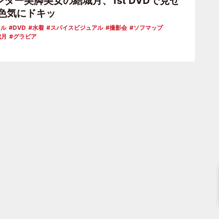
ダー美脚美女の結城月、1st DVDで見せ
の色気にドキッ
ドル
DVD
水着
スパイスビジュアル
撮影会
ソフマップ
城月
グラビア