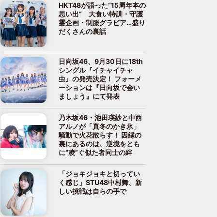
HKT48が語った“15周年本の
思い出” 大食い特訓・守護
霊企画・制服グラビア…盛り
だくさんの裏話
日向坂46、9月30日に18th
シングル『イチャイチャ
虫』の発売決定！ フォーメ
ーションは『日向坂で会い
ましょう』にて発表
乃木坂46・池田瑛紗と中西
アルノが「真冬のかき氷」
騒動で火花散らす！ 因縁の
裏にあるのは、逆境をとも
に“凌”ぐ似た者同士の絆
「ジョキジョキと切ってい
く感じ」STU48中村舞、新
しい挑戦は自らの手で