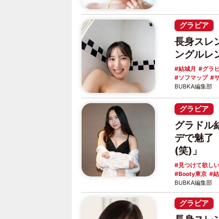
グラビア
長身スレ
ングルレ
結城月
グラ
ソフマップ
BUBKA編集部
グラビア
グラドル
デで魅了
(笑)」
見つけて欲し
Booty東京
結
BUBKA編集部
グラビア