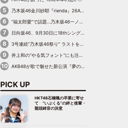
乃木坂46金川紗耶『rienda』26AW LOOKモデルに就任
“福太郎愛”で話題…乃木坂46一ノ瀬美空、地元福岡『めんべい25周年トップサポーター』に就任
日向坂46、9月30日に18thシングル『イチャイチャ虫』の発売決定！ フォーメーションは『日向坂で会いましょう』にて発表
3号連続“乃木坂46祭り” ラストを飾るのは賀喜遥香…5年ぶりの登場に「5年分大人になった私を見ていただけたら」
井上和の“やる気フォント”にも注目 乃木坂46が挑んだ書道パフォーマンスの舞台裏
AKB48が歌で魅せた新公演『夢のポップスター』 初日から全身全霊のステージ
PICK UP
HKT48石橋颯の卒業に寄せ
て “いぶくる”の絆と後輩・
龍頭綺音の決意