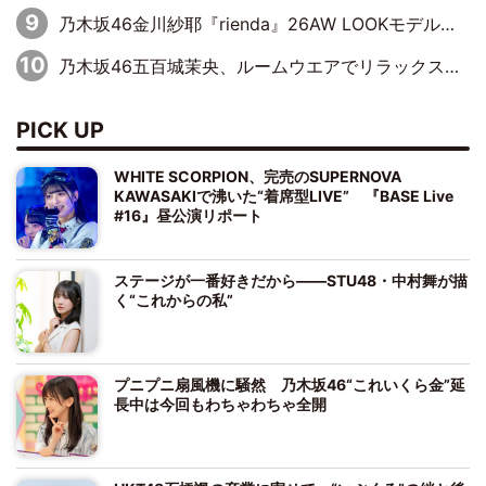
乃木坂46金川紗耶『rienda』26AW LOOKモデルに就任
乃木坂46五百城茉央、ルームウエアでリラックス「今回のグラビアを見て成長を感じていただけるとうれしい」
PICK UP
WHITE SCORPION、完売のSUPERNOVA
KAWASAKIで沸いた“着席型LIVE” 『BASE Live
#16』昼公演リポート
ステージが一番好きだから――STU48・中村舞が描
く“これからの私”
プニプニ扇風機に騒然 乃木坂46“これいくら金”延
長中は今回もわちゃわちゃ全開