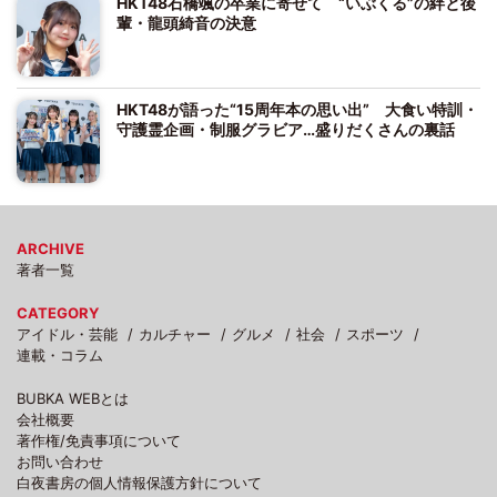
HKT48石橋颯の卒業に寄せて “いぶくる”の絆と後
輩・龍頭綺音の決意
HKT48が語った“15周年本の思い出” 大食い特訓・
守護霊企画・制服グラビア…盛りだくさんの裏話
ARCHIVE
著者一覧
CATEGORY
アイドル・芸能
カルチャー
グルメ
社会
スポーツ
連載・コラム
BUBKA WEBとは
会社概要
著作権/免責事項について
お問い合わせ
白夜書房の個人情報保護方針について