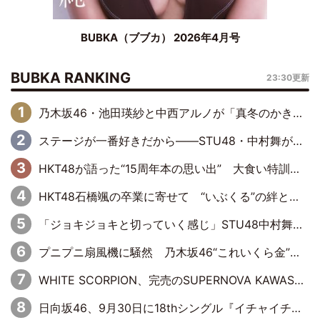
BUBKA（ブブカ） 2026年4月号
BUBKA RANKING
23:30更新
乃木坂46・池田瑛紗と中西アルノが「真冬のかき氷」騒動で火花散らす！ 因縁の裏にあるのは、逆境をともに“凌”ぐ似た者同士の絆
ステージが一番好きだから――STU48・中村舞が描く“これからの私”
HKT48が語った“15周年本の思い出” 大食い特訓・守護霊企画・制服グラビア…盛りだくさんの裏話
HKT48石橋颯の卒業に寄せて “いぶくる”の絆と後輩・龍頭綺音の決意
「ジョキジョキと切っていく感じ」STU48中村舞、新しい挑戦は自らの手で
プニプニ扇風機に騒然 乃木坂46“これいくら金”延長中は今回もわちゃわちゃ全開
WHITE SCORPION、完売のSUPERNOVA KAWASAKIで沸いた“着席型LIVE” 『BASE Live #16』昼公演リポート
日向坂46、9月30日に18thシングル『イチャイチャ虫』の発売決定！ フォーメーションは『日向坂で会いましょう』にて発表