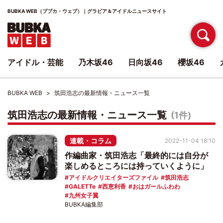
BUBKA WEB（ブブカ・ウェブ）｜グラビア＆アイドルニュースサイト
アイドル・芸能
乃木坂46
日向坂46
櫻坂46
BUBKA WEB
筑田浩志の最新情報・ニュース一覧
筑田浩志の最新情報・ニュース一覧
(1件)
連載・コラム
2022-11-04 18:10
作編曲家・筑田浩志「最終的には自分が
楽しめるところには持っていくように」
アイドルクリエイターズファイル
筑田浩志
GALETTe
西恵利香
おはガールふわわ
九州女子翼
BUBKA編集部