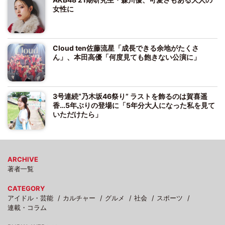
女性に
Cloud ten佐藤流星「成長できる余地がたくさ
ん」、本田高優「何度見ても飽きない公演に」
3号連続“乃木坂46祭り” ラストを飾るのは賀喜遥
香…5年ぶりの登場に「5年分大人になった私を見て
いただけたら」
ARCHIVE
著者一覧
CATEGORY
アイドル・芸能
カルチャー
グルメ
社会
スポーツ
連載・コラム