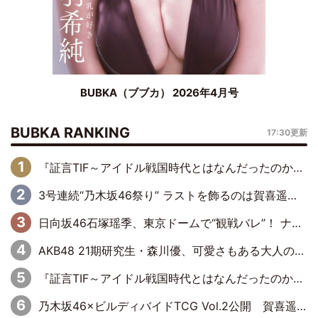
BUBKA（ブブカ） 2026年4月号
BUBKA RANKING
17:30更新
『証言TIF～アイドル戦国時代とはなんだったのか～』第6回：でんぱ組.inc・古川未鈴×相沢梨紗「『ハロプロやりたかったな』って言ったら、夢眠ねむさんに『てめえはでんぱ組．incなんだよ！』って肩パンされて(笑)」
3号連続“乃木坂46祭り” ラストを飾るのは賀喜遥香…5年ぶりの登場に「5年分大人になった私を見ていただけたら」
日向坂46石塚瑶季、東京ドームで“観戦バレ”！ ナイツ・塙も認めた「巨人に詳しすぎるアイドル」は元VENUSスクール生で杉内コーチ推し⁉
AKB48 21期研究生・森川優、可愛さもある大人の女性に
『証言TIF～アイドル戦国時代とはなんだったのか～』第10回：さくら学院・武藤彩未×飯田らうら「正直、中3で辞めるというのを信じてなくて。そう言われてはいたけど、嘘でしょって」
乃木坂46×ビルディバイドTCG Vol.2公開 賀喜遥香＆田村真佑が『京まふ』ステージに登壇