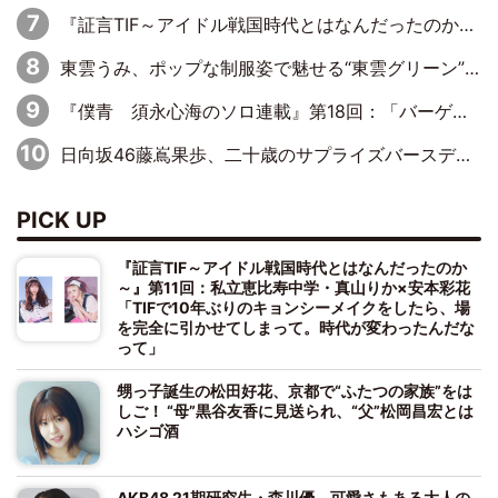
『証言TIF～アイドル戦国時代とはなんだったのか～』第8回：Negicco・Nao☆×Megu×Kaede「東京からオファーが来たのと、梨の皮剥きとどっちが大事なんだって」
東雲うみ、ポップな制服姿で魅せる“東雲グリーン”の正体
『僕青 須永心海のソロ連載』第18回：「バーゲンセールハンターみうな inしまむら」編
日向坂46藤嶌果歩、二十歳のサプライズバースデーに大喜び「頼られる先輩になれるように努力していきたい」
PICK UP
『証言TIF～アイドル戦国時代とはなんだったのか
～』第11回：私立恵比寿中学・真山りか×安本彩花
「TIFで10年ぶりのキョンシーメイクをしたら、場
を完全に引かせてしまって。時代が変わったんだな
って」
甥っ子誕生の松田好花、京都で“ふたつの家族”をは
しご！ “母”黒谷友香に見送られ、“父”松岡昌宏とは
ハシゴ酒
AKB48 21期研究生・森川優、可愛さもある大人の