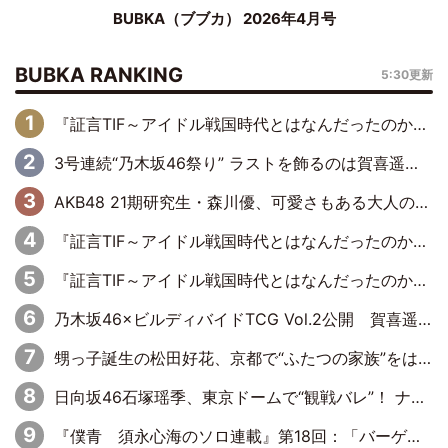
BUBKA（ブブカ） 2026年4月号
BUBKA RANKING
5:30更新
『証言TIF～アイドル戦国時代とはなんだったのか～』第6回：でんぱ組.inc・古川未鈴×相沢梨紗「『ハロプロやりたかったな』って言ったら、夢眠ねむさんに『てめえはでんぱ組．incなんだよ！』って肩パンされて(笑)」
3号連続“乃木坂46祭り” ラストを飾るのは賀喜遥香…5年ぶりの登場に「5年分大人になった私を見ていただけたら」
AKB48 21期研究生・森川優、可愛さもある大人の女性に
『証言TIF～アイドル戦国時代とはなんだったのか～』第11回：私立恵比寿中学・真山りか×安本彩花「TIFで10年ぶりのキョンシーメイクをしたら、場を完全に引かせてしまって。時代が変わったんだなって」
『証言TIF～アイドル戦国時代とはなんだったのか～』第10回：さくら学院・武藤彩未×飯田らうら「正直、中3で辞めるというのを信じてなくて。そう言われてはいたけど、嘘でしょって」
乃木坂46×ビルディバイドTCG Vol.2公開 賀喜遥香＆田村真佑が『京まふ』ステージに登壇
甥っ子誕生の松田好花、京都で“ふたつの家族”をはしご！ “母”黒谷友香に見送られ、“父”松岡昌宏とはハシゴ酒
日向坂46石塚瑶季、東京ドームで“観戦バレ”！ ナイツ・塙も認めた「巨人に詳しすぎるアイドル」は元VENUSスクール生で杉内コーチ推し⁉
『僕青 須永心海のソロ連載』第18回：「バーゲンセールハンターみうな inしまむら」編