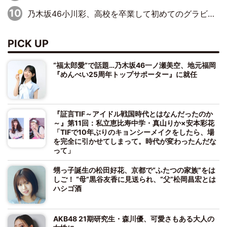
乃木坂46小川彩、高校を卒業して初めてのグラビア「大人になった感じがしました(笑)」
PICK UP
“福太郎愛”で話題…乃木坂46一ノ瀬美空、地元福岡
『めんべい25周年トップサポーター』に就任
『証言TIF～アイドル戦国時代とはなんだったのか
～』第11回：私立恵比寿中学・真山りか×安本彩花
「TIFで10年ぶりのキョンシーメイクをしたら、場
を完全に引かせてしまって。時代が変わったんだな
って」
甥っ子誕生の松田好花、京都で“ふたつの家族”をは
しご！ “母”黒谷友香に見送られ、“父”松岡昌宏とは
ハシゴ酒
AKB48 21期研究生・森川優、可愛さもある大人の