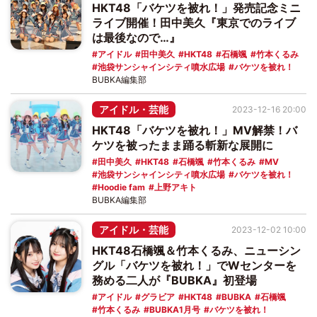
HKT48「バケツを被れ！」発売記念ミニ
ライブ開催！田中美久『東京でのライブ
は最後なので…』
アイドル
田中美久
HKT48
石橋颯
竹本くるみ
池袋サンシャインシティ噴水広場
バケツを被れ！
BUBKA編集部
アイドル・芸能
2023-12-16 20:00
HKT48「バケツを被れ！」MV解禁！バ
ケツを被ったまま踊る斬新な展開に
田中美久
HKT48
石橋颯
竹本くるみ
MV
池袋サンシャインシティ噴水広場
バケツを被れ！
Hoodie fam
上野アキト
BUBKA編集部
アイドル・芸能
2023-12-02 10:00
HKT48石橋颯＆竹本くるみ、ニューシン
グル「バケツを被れ！」でWセンターを
務める二人が『BUBKA』初登場
アイドル
グラビア
HKT48
BUBKA
石橋颯
竹本くるみ
BUBKA1月号
バケツを被れ！