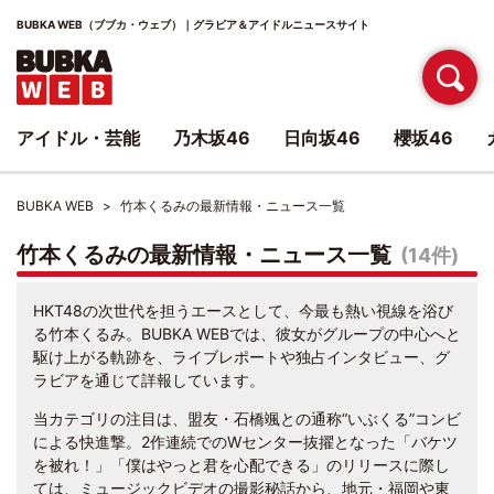
BUBKA WEB（ブブカ・ウェブ）｜グラビア＆アイドルニュースサイト
アイドル・芸能
乃木坂46
日向坂46
櫻坂46
BUBKA WEB
竹本くるみの最新情報・ニュース一覧
竹本くるみの最新情報・ニュース一覧
(14件)
HKT48の次世代を担うエースとして、今最も熱い視線を浴び
る竹本くるみ。BUBKA WEBでは、彼女がグループの中心へと
駆け上がる軌跡を、ライブレポートや独占インタビュー、グ
ラビアを通じて詳報しています。
当カテゴリの注目は、盟友・石橋颯との通称“いぶくる”コンビ
による快進撃。2作連続でのWセンター抜擢となった「バケツ
を被れ！」「僕はやっと君を心配できる」のリリースに際し
ては、ミュージックビデオの撮影秘話から、地元・福岡や東