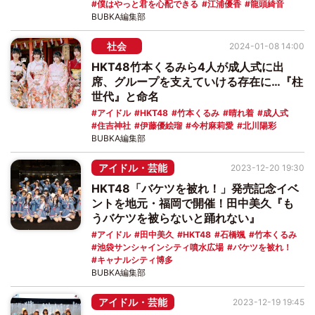
僕はやっと君を心配できる
江浦優香
龍頭綺音
BUBKA編集部
社会
2024-01-08 14:00
HKT48竹本くるみら4人が成人式に出
席、グループを支えていける存在に…『柱
世代』と命名
アイドル
HKT48
竹本くるみ
晴れ着
成人式
住吉神社
伊藤優絵瑠
今村麻莉愛
北川陽彩
BUBKA編集部
アイドル・芸能
2023-12-20 19:30
HKT48「バケツを被れ！」発売記念イベ
ントを地元・福岡で開催！田中美久『も
うバケツを被らないと踊れない』
アイドル
田中美久
HKT48
石橋颯
竹本くるみ
池袋サンシャインシティ噴水広場
バケツを被れ！
キャナルシティ博多
BUBKA編集部
アイドル・芸能
2023-12-19 19:45