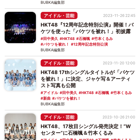
BUBKA編集部
アイドル・芸能
2023-11-26 22:45
HKT48『12周年記念特別公演』開催！バ
ケツを使った「バケツを被れ！」初披露
田中美久
HKT48
石橋颯
竹本くるみ
バケツを被れ！
12周年記念特別公演
BUBKA編集部
アイドル・芸能
2023-11-20 12:00
HKT48 17thシングルタイトルが「バケツ
を被れ！」に決定、ジャケ写＆アーティ
スト写真も公開
アイドル
田中美久
HKT48
石橋颯
竹本くるみ
新曲
バケツを被れ！
BUBKA編集部
アイドル・芸能
2023-10-26 21:00
HKT48、17枚目シングル発売決定！“W
センター”に石橋颯＆竹本くるみ