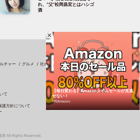
れ、“父”松岡昌宏とはハシゴ
酒
ルチャー
グルメ
社会
スポーツ
【毎日変わる】Amazonタイムセールが見逃
いて
せない！
PR(Amazon)
保護方針について
ー
 All Rights Reserved.