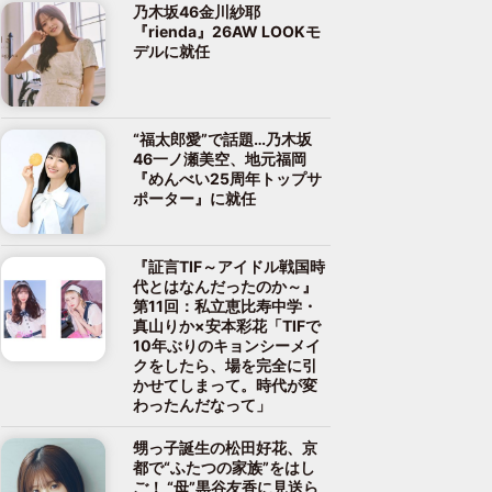
乃木坂46金川紗耶
『rienda』26AW LOOKモ
デルに就任
“福太郎愛”で話題…乃木坂
46一ノ瀬美空、地元福岡
『めんべい25周年トップサ
ポーター』に就任
『証言TIF～アイドル戦国時
代とはなんだったのか～』
第11回：私立恵比寿中学・
真山りか×安本彩花「TIFで
10年ぶりのキョンシーメイ
クをしたら、場を完全に引
かせてしまって。時代が変
わったんだなって」
甥っ子誕生の松田好花、京
都で“ふたつの家族”をはし
ご！ “母”黒谷友香に見送ら