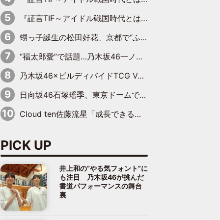
『証言TIF～アイドル戦国時代とはなんだったのか～』第10回：さくら学院・武藤彩未×飯田らうら「正直、中3で辞めるというのを信じてなくて。そう言われてはいたけど、嘘でしょって」
甥っ子誕生の松田好花、京都で“ふたつの家族”をはしご！ “母”黒谷友香に見送られ、“父”松岡昌宏とはハシゴ酒
“福太郎愛”で話題…乃木坂46一ノ瀬美空、地元福岡『めんべい25周年トップサポーター』に就任
乃木坂46×ビルディバイドTCG Vol.2公開 賀喜遥香＆田村真佑が『京まふ』ステージに登壇
日向坂46石塚瑶季、東京ドームで“観戦バレ”！ ナイツ・塙も認めた「巨人に詳しすぎるアイドル」は元VENUSスクール生で杉内コーチ推し⁉
Cloud ten佐藤流星「成長できる余地がたくさん」、本田高優「何度見ても飽きない公演に」
PICK UP
井上和の“やる気フォント”に
も注目 乃木坂46が挑んだ
書道パフォーマンスの舞台
裏