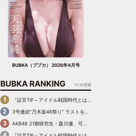
BUBKA（ブブカ） 2026年4月号
BUBKA RANKING
11:30更新
『証言TIF～アイドル戦国時代とはなんだったのか～』第6回：でんぱ組.inc・古川未鈴×相沢梨紗「『ハロプロやりたかったな』って言ったら、夢眠ねむさんに『てめえはでんぱ組．incなんだよ！』って肩パンされて(笑)」
3号連続“乃木坂46祭り” ラストを飾るのは賀喜遥香…5年ぶりの登場に「5年分大人になった私を見ていただけたら」
AKB48 21期研究生・森川優、可愛さもある大人の女性に
『証言TIF～アイドル戦国時代とはなんだったのか～』第11回：私立恵比寿中学・真山りか×安本彩花「TIFで10年ぶりのキョンシーメイクをしたら、場を完全に引かせてしまって。時代が変わったんだなって」