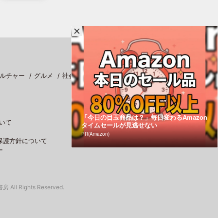
ルチャー
グルメ
社会
スポーツ
「今日の目玉商品は？」毎日変わるAmazon
いて
タイムセールが見逃せない
PR(Amazon)
保護方針について
ー
 All Rights Reserved.