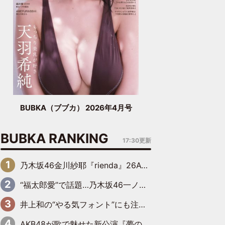
BUBKA（ブブカ） 2026年4月号
BUBKA RANKING
17:30更新
乃木坂46金川紗耶『rienda』26AW LOOKモデルに就任
“福太郎愛”で話題…乃木坂46一ノ瀬美空、地元福岡『めんべい25周年トップサポーター』に就任
井上和の“やる気フォント”にも注目 乃木坂46が挑んだ書道パフォーマンスの舞台裏
AKB48が歌で魅せた新公演『夢のポップスター』 初日から全身全霊のステージ