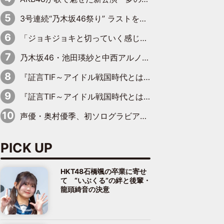
3号連続“乃木坂46祭り” ラストを飾るのは賀喜遥香…5年ぶりの登場に「5年分大人になった私を見ていただけたら」
「ジョキジョキと切っていく感じ」STU48中村舞、新しい挑戦は自らの手で
乃木坂46・池田瑛紗と中西アルノが「真冬のかき氷」騒動で火花散らす！ 因縁の裏にあるのは、逆境をともに“凌”ぐ似た者同士の絆
『証言TIF～アイドル戦国時代とはなんだったのか～』第11回：私立恵比寿中学・真山りか×安本彩花「TIFで10年ぶりのキョンシーメイクをしたら、場を完全に引かせてしまって。時代が変わったんだなって」
『証言TIF～アイドル戦国時代とはなんだったのか～』第6回：でんぱ組.inc・古川未鈴×相沢梨紗「『ハロプロやりたかったな』って言ったら、夢眠ねむさんに『てめえはでんぱ組．incなんだよ！』って肩パンされて(笑)」
声優・奥村優季、初ソログラビアで初ソロ表紙を飾る！ 初めて見せる表情や、声優を志したきっかけなどを語った必読のインタビューを掲載
PICK UP
HKT48石橋颯の卒業に寄せ
て “いぶくる”の絆と後輩・
龍頭綺音の決意