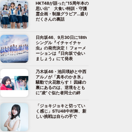
HKT48が語った“15周年本の
思い出” 大食い特訓・守護
霊企画・制服グラビア…盛り
だくさんの裏話
日向坂46、9月30日に18th
シングル『イチャイチャ
虫』の発売決定！ フォーメ
ーションは『日向坂で会い
ましょう』にて発表
乃木坂46・池田瑛紗と中西
アルノが「真冬のかき氷」
騒動で火花散らす！ 因縁の
裏にあるのは、逆境をとも
に“凌”ぐ似た者同士の絆
「ジョキジョキと切ってい
く感じ」STU48中村舞、新
しい挑戦は自らの手で