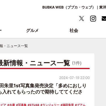
BUBKA WEB（ブブカ・ウェブ）｜
ー
グルメ
社会
情報・ニュース一覧
の最新情報・ニュース一覧
(1件)
2024-07-19 22:00
福田朱里1st写真集発売決定「多めにおしり
も入れてもらったので期待しててくださ
ラビア
水着
写真集
STU48
ランジェリー
福田朱里
グアム