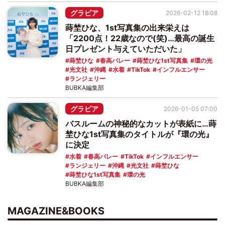
グラビア
2026-02-12 18:08
蒔埜ひな、1st写真集の出来栄えは
「2200点！22歳なので(笑)…最高の誕生
日プレゼント与えていただいた」
蒔埜ひな
春高バレー
蒔埜ひな1st写真集
環の光
光文社
沖縄
水着
TikTok
インフルエンサー
ランジェリー
BUBKA編集部
グラビア
2026-01-05 07:00
バスルームの神秘的なカットが表紙に…蒔
埜ひな1st写真集のタイトルが『環の光』
に決定
水着
春高バレー
TikTok
インフルエンサー
ランジェリー
沖縄
光文社
蒔埜ひな
蒔埜ひな1st写真集
環の光
BUBKA編集部
MAGAZINE&BOOKS