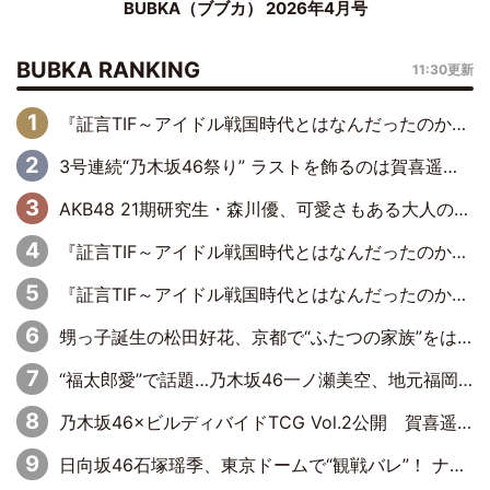
BUBKA（ブブカ） 2026年4月号
BUBKA RANKING
11:30更新
『証言TIF～アイドル戦国時代とはなんだったのか～』第6回：でんぱ組.inc・古川未鈴×相沢梨紗「『ハロプロやりたかったな』って言ったら、夢眠ねむさんに『てめえはでんぱ組．incなんだよ！』って肩パンされて(笑)」
3号連続“乃木坂46祭り” ラストを飾るのは賀喜遥香…5年ぶりの登場に「5年分大人になった私を見ていただけたら」
AKB48 21期研究生・森川優、可愛さもある大人の女性に
『証言TIF～アイドル戦国時代とはなんだったのか～』第11回：私立恵比寿中学・真山りか×安本彩花「TIFで10年ぶりのキョンシーメイクをしたら、場を完全に引かせてしまって。時代が変わったんだなって」
『証言TIF～アイドル戦国時代とはなんだったのか～』第10回：さくら学院・武藤彩未×飯田らうら「正直、中3で辞めるというのを信じてなくて。そう言われてはいたけど、嘘でしょって」
甥っ子誕生の松田好花、京都で“ふたつの家族”をはしご！ “母”黒谷友香に見送られ、“父”松岡昌宏とはハシゴ酒
“福太郎愛”で話題…乃木坂46一ノ瀬美空、地元福岡『めんべい25周年トップサポーター』に就任
乃木坂46×ビルディバイドTCG Vol.2公開 賀喜遥香＆田村真佑が『京まふ』ステージに登壇
日向坂46石塚瑶季、東京ドームで“観戦バレ”！ ナイツ・塙も認めた「巨人に詳しすぎるアイドル」は元VENUSスクール生で杉内コーチ推し⁉