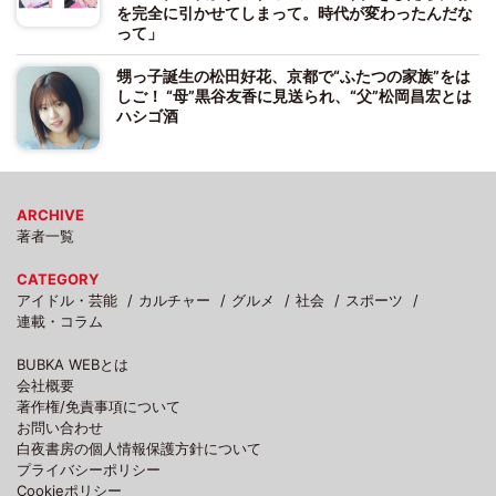
を完全に引かせてしまって。時代が変わったんだな
って」
甥っ子誕生の松田好花、京都で“ふたつの家族”をは
しご！ “母”黒谷友香に見送られ、“父”松岡昌宏とは
ハシゴ酒
ARCHIVE
著者一覧
CATEGORY
アイドル・芸能
カルチャー
グルメ
社会
スポーツ
連載・コラム
BUBKA WEBとは
会社概要
著作権/免責事項について
お問い合わせ
白夜書房の個人情報保護方針について
プライバシーポリシー
Cookieポリシー