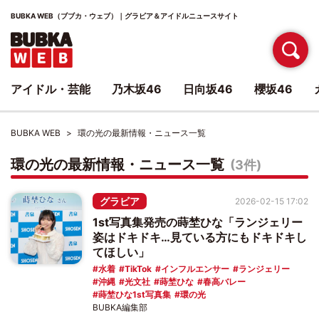
BUBKA WEB（ブブカ・ウェブ）｜グラビア＆アイドルニュースサイト
アイドル・芸能
乃木坂46
日向坂46
櫻坂46
BUBKA WEB
環の光の最新情報・ニュース一覧
環の光の最新情報・ニュース一覧
(3件)
グラビア
2026-02-15 17:02
1st写真集発売の蒔埜ひな「ランジェリー
姿はドキドキ…見ている方にもドキドキし
てほしい」
水着
TikTok
インフルエンサー
ランジェリー
沖縄
光文社
蒔埜ひな
春高バレー
蒔埜ひな1st写真集
環の光
BUBKA編集部