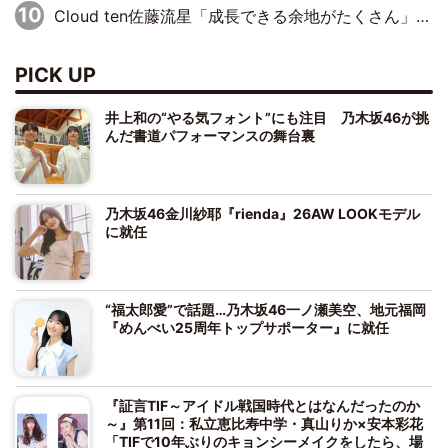
Cloud ten佐藤流星「成長できる余地がたくさん」、本田高優「何度見ても飽きない公演に」
PICK UP
井上和の“やる気フォント”にも注目 乃木坂46が挑
んだ書道パフォーマンスの舞台裏
乃木坂46金川紗耶『rienda』26AW LOOKモデル
に就任
“福太郎愛”で話題…乃木坂46一ノ瀬美空、地元福岡
『めんべい25周年トップサポーター』に就任
『証言TIF～アイドル戦国時代とはなんだったのか
～』第11回：私立恵比寿中学・真山りか×安本彩花
「TIFで10年ぶりのキョンシーメイクをしたら、場