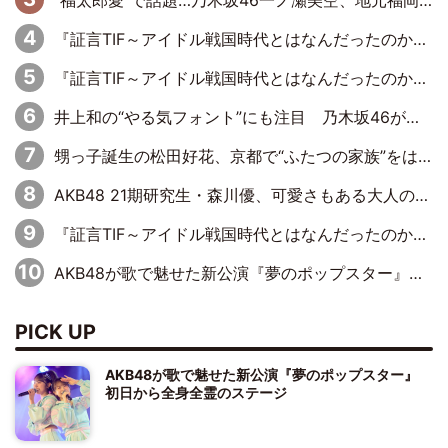
“福太郎愛”で話題…乃木坂46一ノ瀬美空、地元福岡『めんべい25周年トップサポーター』に就任
『証言TIF～アイドル戦国時代とはなんだったのか～』第6回：でんぱ組.inc・古川未鈴×相沢梨紗「『ハロプロやりたかったな』って言ったら、夢眠ねむさんに『てめえはでんぱ組．incなんだよ！』って肩パンされて(笑)」
『証言TIF～アイドル戦国時代とはなんだったのか～』第11回：私立恵比寿中学・真山りか×安本彩花「TIFで10年ぶりのキョンシーメイクをしたら、場を完全に引かせてしまって。時代が変わったんだなって」
井上和の“やる気フォント”にも注目 乃木坂46が挑んだ書道パフォーマンスの舞台裏
甥っ子誕生の松田好花、京都で“ふたつの家族”をはしご！ “母”黒谷友香に見送られ、“父”松岡昌宏とはハシゴ酒
AKB48 21期研究生・森川優、可愛さもある大人の女性に
『証言TIF～アイドル戦国時代とはなんだったのか～』第10回：さくら学院・武藤彩未×飯田らうら「正直、中3で辞めるというのを信じてなくて。そう言われてはいたけど、嘘でしょって」
AKB48が歌で魅せた新公演『夢のポップスター』 初日から全身全霊のステージ
PICK UP
AKB48が歌で魅せた新公演『夢のポップスター』
初日から全身全霊のステージ