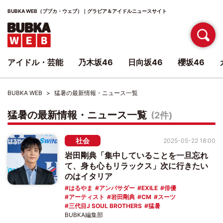
BUBKA WEB（ブブカ・ウェブ）｜グラビア＆アイドルニュースサイト
アイドル・芸能
乃木坂46
日向坂46
櫻坂46
BUBKA WEB
猛暑の最新情報・ニュース一覧
猛暑の最新情報・ニュース一覧
(2件)
社会
2025-05-22 18:00
岩田剛典「集中していることを一旦忘れ
て、身も心もリラックス」次に行きたい
のはイタリア
はるやま
アンバサダー
EXILE
俳優
アーティスト
岩田剛典
CM
スーツ
三代目J SOUL BROTHERS
猛暑
BUBKA編集部