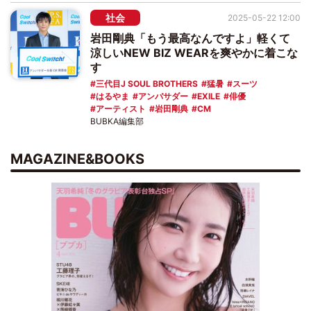
社会
2025-05-22 12:00
岩田剛典「もう最高なんですよ」軽くて
涼しいNEW BIZ WEARを爽やかに着こな
す
三代目J SOUL BROTHERS
猛暑
スーツ
はるやま
アンバサダー
EXILE
俳優
アーティスト
岩田剛典
CM
BUBKA編集部
MAGAZINE&BOOKS