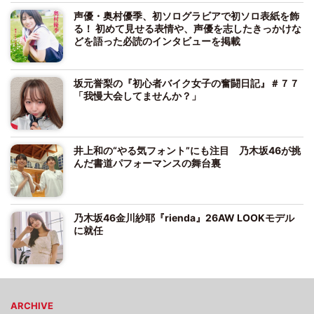
声優・奥村優季、初ソログラビアで初ソロ表紙を飾
る！ 初めて見せる表情や、声優を志したきっかけな
どを語った必読のインタビューを掲載
坂元誉梨の『初心者バイク女子の奮闘日記』＃７７
「我慢大会してませんか？」
井上和の“やる気フォント”にも注目 乃木坂46が挑
んだ書道パフォーマンスの舞台裏
乃木坂46金川紗耶『rienda』26AW LOOKモデル
に就任
ARCHIVE