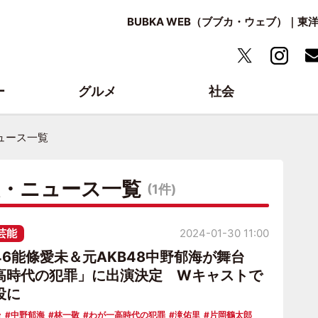
BUBKA WEB（ブブカ・ウェブ）｜
ー
グルメ
社会
ュース一覧
報・ニュース一覧
(1件)
芸能
2024-01-30 11:00
6能條愛未＆元AKB48中野郁海が舞台
高時代の犯罪」に出演決定 Wキャストで
役に
台
中野郁海
林一敬
わが一高時代の犯罪
滝佑里
片岡鶴太郎