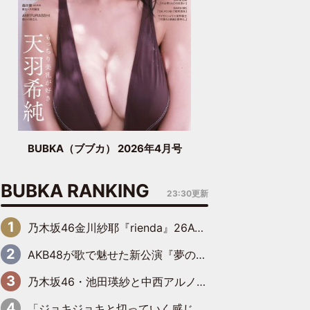
BUBKA（ブブカ） 2026年4月号
BUBKA RANKING
23:30更新
乃木坂46金川紗耶『rienda』26AW LOOKモデルに就任
AKB48が歌で魅せた新公演『夢のポップスター』 初日から全身全霊のステージ
乃木坂46・池田瑛紗と中西アルノが「真冬のかき氷」騒動で火花散らす！ 因縁の裏にあるのは、逆境をともに“凌”ぐ似た者同士の絆
「ジョキジョキと切っていく感じ」STU48中村舞、新しい挑戦は自らの手で