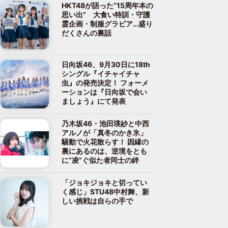
HKT48が語った“15周年本の
思い出” 大食い特訓・守護
霊企画・制服グラビア…盛り
だくさんの裏話
日向坂46、9月30日に18th
シングル『イチャイチャ
虫』の発売決定！ フォーメ
ーションは『日向坂で会い
ましょう』にて発表
乃木坂46・池田瑛紗と中西
アルノが「真冬のかき氷」
騒動で火花散らす！ 因縁の
裏にあるのは、逆境をとも
に“凌”ぐ似た者同士の絆
「ジョキジョキと切ってい
く感じ」STU48中村舞、新
しい挑戦は自らの手で