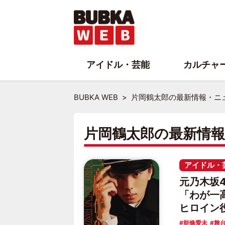
アイドル・芸能
カルチャ
BUBKA WEB
片岡鶴太郎の最新情報・ニ
片岡鶴太郎の最新情
アイドル・
元乃木坂4
「わが一
ヒロイン
能條愛未
舞