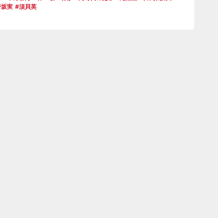
野坂実
須貝英