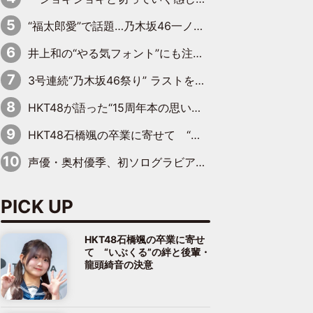
“福太郎愛”で話題…乃木坂46一ノ瀬美空、地元福岡『めんべい25周年トップサポーター』に就任
井上和の“やる気フォント”にも注目 乃木坂46が挑んだ書道パフォーマンスの舞台裏
3号連続“乃木坂46祭り” ラストを飾るのは賀喜遥香…5年ぶりの登場に「5年分大人になった私を見ていただけたら」
HKT48が語った“15周年本の思い出” 大食い特訓・守護霊企画・制服グラビア…盛りだくさんの裏話
HKT48石橋颯の卒業に寄せて “いぶくる”の絆と後輩・龍頭綺音の決意
声優・奥村優季、初ソログラビアで初ソロ表紙を飾る！ 初めて見せる表情や、声優を志したきっかけなどを語った必読のインタビューを掲載
PICK UP
HKT48石橋颯の卒業に寄せ
て “いぶくる”の絆と後輩・
龍頭綺音の決意