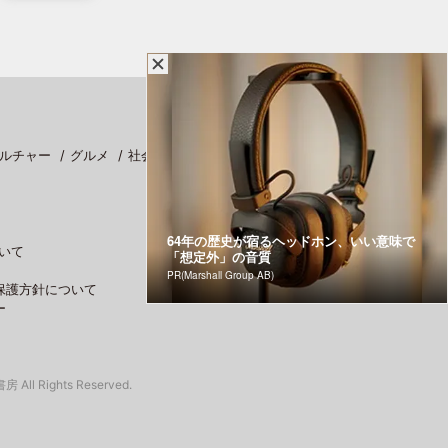
ルチャー
グルメ
社会
スポーツ
64年の歴史が宿るヘッドホン、いい意味で
いて
「想定外」の音質
PR(Marshall Group AB)
保護方針について
ー
 All Rights Reserved.