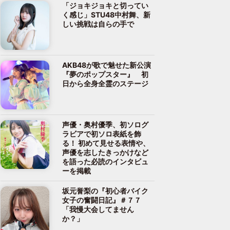
「ジョキジョキと切ってい
く感じ」STU48中村舞、新
しい挑戦は自らの手で
AKB48が歌で魅せた新公演
『夢のポップスター』 初
日から全身全霊のステージ
声優・奥村優季、初ソログ
ラビアで初ソロ表紙を飾
る！ 初めて見せる表情や、
声優を志したきっかけなど
を語った必読のインタビュ
ーを掲載
坂元誉梨の『初心者バイク
女子の奮闘日記』＃７７
「我慢大会してません
か？」