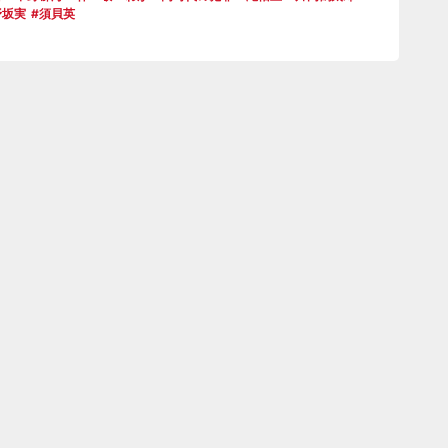
野坂実
須貝英