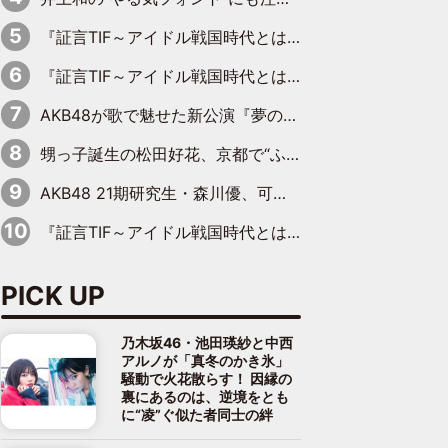
『証言TIF～アイドル戦国時代とはなんだったのか～』第6回：でんぱ組.inc・古川未鈴×相沢梨紗「『ハロプロやりたかったな』って言ったら、夢眠ねむさんに『てめえはでんぱ組．incなんだよ！』って肩パンされて(笑)」
『証言TIF～アイドル戦国時代とはなんだったのか～』第11回：私立恵比寿中学・真山りか×安本彩花「TIFで10年ぶりのキョンシーメイクをしたら、場を完全に引かせてしまって。時代が変わったんだなって」
AKB48が歌で魅せた新公演『夢のポップスター』 初日から全身全霊のステージ
甥っ子誕生の松田好花、京都で“ふたつの家族”をはしご！ “母”黒谷友香に見送られ、“父”松岡昌宏とはハシゴ酒
AKB48 21期研究生・森川優、可愛さもある大人の女性に
『証言TIF～アイドル戦国時代とはなんだったのか～』第10回：さくら学院・武藤彩未×飯田らうら「正直、中3で辞めるというのを信じてなくて。そう言われてはいたけど、嘘でしょって」
PICK UP
乃木坂46・池田瑛紗と中西
アルノが「真冬のかき氷」
騒動で火花散らす！ 因縁の
裏にあるのは、逆境をとも
に“凌”ぐ似た者同士の絆