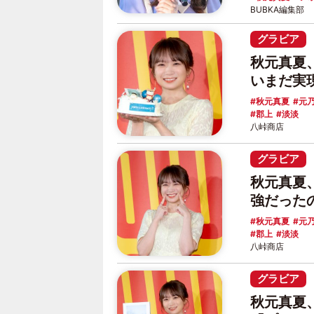
BUBKA編集部
グラビア
秋元真夏
いまだ実
秋元真夏
元乃
郡上
淡淡
八峠商店
グラビア
秋元真夏
強だった
秋元真夏
元乃
郡上
淡淡
八峠商店
グラビア
秋元真夏