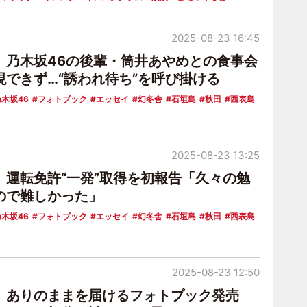
2025-08-23 16:45
、乃木坂46の後輩・筒井あやめとの食事会
現できず…“誘われ待ち”を呼び掛ける
木坂46
フォトブック
エッセイ
幻冬舎
石垣島
秋田
西表島
2025-08-23 13:25
、運転免許“一発”取得を初報告「久々の勉
ので難しかった」
木坂46
フォトブック
エッセイ
幻冬舎
石垣島
秋田
西表島
2025-08-23 12:50
、ありのままを届けるフォトブック発売