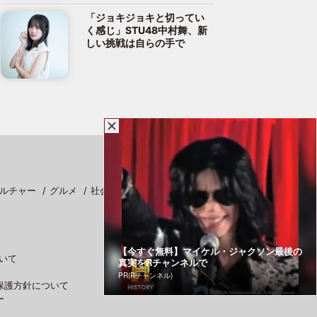
「ジョキジョキと切ってい
く感じ」STU48中村舞、新
しい挑戦は自らの手で
ルチャー
グルメ
社会
スポーツ
【今すぐ無料】マイケル・ジャクソン最後の
いて
真実をRチャンネルで
PR(Rチャンネル)
保護方針について
ー