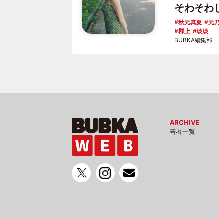
そわそわ
秋元真夏
元乃
郡上
淡淡
BUBKA編集部
ARCHIVE
著者一覧