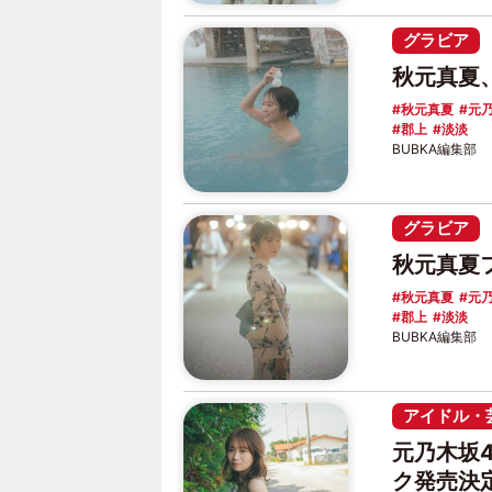
グラビア
秋元真夏
秋元真夏
元乃
郡上
淡淡
BUBKA編集部
グラビア
秋元真夏
秋元真夏
元乃
郡上
淡淡
BUBKA編集部
アイドル・
元乃木坂
ク発売決