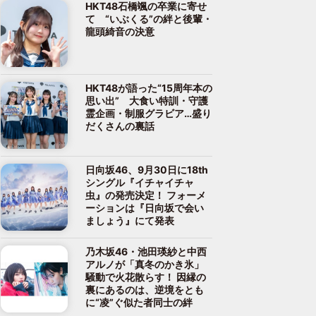
HKT48石橋颯の卒業に寄せ
て “いぶくる”の絆と後輩・
龍頭綺音の決意
HKT48が語った“15周年本の
思い出” 大食い特訓・守護
霊企画・制服グラビア…盛り
だくさんの裏話
日向坂46、9月30日に18th
シングル『イチャイチャ
虫』の発売決定！ フォーメ
ーションは『日向坂で会い
ましょう』にて発表
乃木坂46・池田瑛紗と中西
アルノが「真冬のかき氷」
騒動で火花散らす！ 因縁の
裏にあるのは、逆境をとも
に“凌”ぐ似た者同士の絆