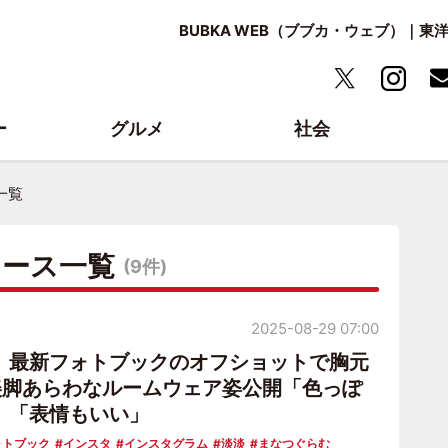
BUBKA WEB（ブブカ・ウェブ）｜
ー
グルメ
社会
一覧
ュース一覧
(9件)
2025-08-29 07:00
、最新フォトブックのオフショットで胸元
美脚あらわなルームウェア姿公開「色っぽ
」「表情もいい」
ォトブック
インスタ
インスタグラム
淡淡
まなつぐらむ