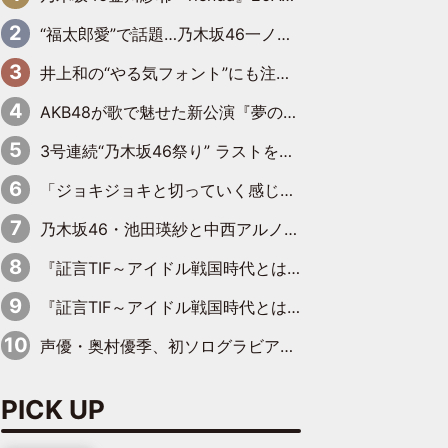
“福太郎愛”で話題…乃木坂46一ノ瀬美空、地元福岡『めんべい25周年トップサポーター』に就任
井上和の“やる気フォント”にも注目 乃木坂46が挑んだ書道パフォーマンスの舞台裏
AKB48が歌で魅せた新公演『夢のポップスター』 初日から全身全霊のステージ
3号連続“乃木坂46祭り” ラストを飾るのは賀喜遥香…5年ぶりの登場に「5年分大人になった私を見ていただけたら」
「ジョキジョキと切っていく感じ」STU48中村舞、新しい挑戦は自らの手で
乃木坂46・池田瑛紗と中西アルノが「真冬のかき氷」騒動で火花散らす！ 因縁の裏にあるのは、逆境をともに“凌”ぐ似た者同士の絆
『証言TIF～アイドル戦国時代とはなんだったのか～』第11回：私立恵比寿中学・真山りか×安本彩花「TIFで10年ぶりのキョンシーメイクをしたら、場を完全に引かせてしまって。時代が変わったんだなって」
『証言TIF～アイドル戦国時代とはなんだったのか～』第6回：でんぱ組.inc・古川未鈴×相沢梨紗「『ハロプロやりたかったな』って言ったら、夢眠ねむさんに『てめえはでんぱ組．incなんだよ！』って肩パンされて(笑)」
声優・奥村優季、初ソログラビアで初ソロ表紙を飾る！ 初めて見せる表情や、声優を志したきっかけなどを語った必読のインタビューを掲載
PICK UP