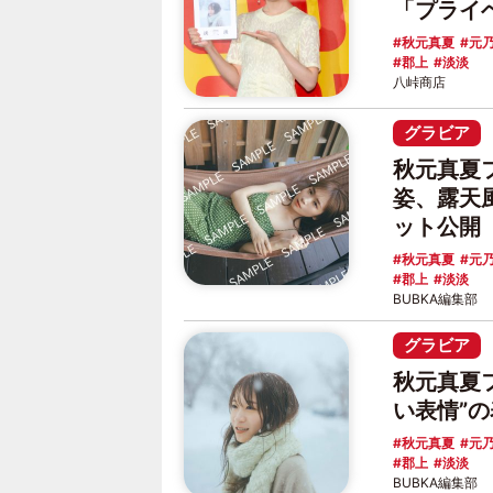
「プライ
秋元真夏
元乃
郡上
淡淡
八峠商店
グラビア
秋元真夏
姿、露天
ット公開
秋元真夏
元乃
郡上
淡淡
BUBKA編集部
グラビア
秋元真夏
い表情”
秋元真夏
元乃
郡上
淡淡
BUBKA編集部