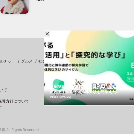
ルチャー
グルメ
社会
スポーツ
【8/25開催】CBT活用と質の高い探究学習で
いて
変わる！次期学習指導要領を見据えた...
PR(COMPASS)
保護方針について
ー
 All Rights Reserved.