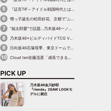
『証言TIF～アイドル戦国時代とはなんだったのか～』第10回：さくら学院・武藤彩未×飯田らうら「正直、中3で辞めるというのを信じてなくて。そう言われてはいたけど、嘘でしょって」
甥っ子誕生の松田好花、京都で“ふたつの家族”をはしご！ “母”黒谷友香に見送られ、“父”松岡昌宏とはハシゴ酒
“福太郎愛”で話題…乃木坂46一ノ瀬美空、地元福岡『めんべい25周年トップサポーター』に就任
乃木坂46×ビルディバイドTCG Vol.2公開 賀喜遥香＆田村真佑が『京まふ』ステージに登壇
日向坂46石塚瑶季、東京ドームで“観戦バレ”！ ナイツ・塙も認めた「巨人に詳しすぎるアイドル」は元VENUSスクール生で杉内コーチ推し⁉
Cloud ten佐藤流星「成長できる余地がたくさん」、本田高優「何度見ても飽きない公演に」
PICK UP
乃木坂46金川紗耶
『rienda』26AW LOOKモ
デルに就任