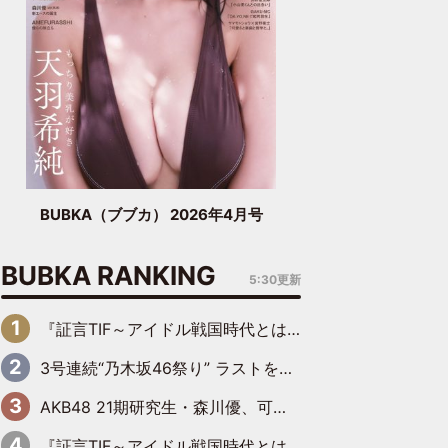
BUBKA（ブブカ） 2026年4月号
BUBKA RANKING
5:30更新
『証言TIF～アイドル戦国時代とはなんだったのか～』第6回：でんぱ組.inc・古川未鈴×相沢梨紗「『ハロプロやりたかったな』って言ったら、夢眠ねむさんに『てめえはでんぱ組．incなんだよ！』って肩パンされて(笑)」
3号連続“乃木坂46祭り” ラストを飾るのは賀喜遥香…5年ぶりの登場に「5年分大人になった私を見ていただけたら」
AKB48 21期研究生・森川優、可愛さもある大人の女性に
『証言TIF～アイドル戦国時代とはなんだったのか～』第11回：私立恵比寿中学・真山りか×安本彩花「TIFで10年ぶりのキョンシーメイクをしたら、場を完全に引かせてしまって。時代が変わったんだなって」