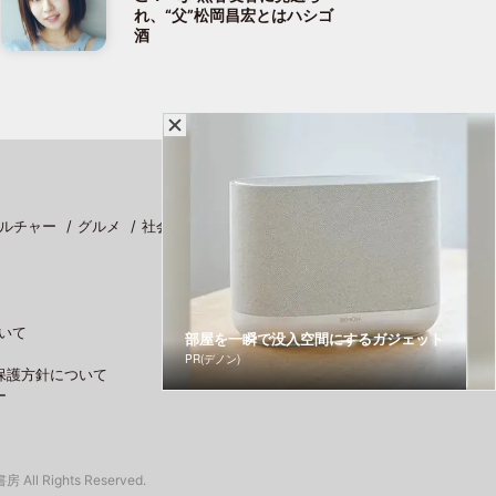
れ、“父”松岡昌宏とはハシゴ
酒
ルチャー
グルメ
社会
スポーツ
いて
部屋を一瞬で没入空間にするガジェット
PR(デノン)
保護方針について
ー
 All Rights Reserved.