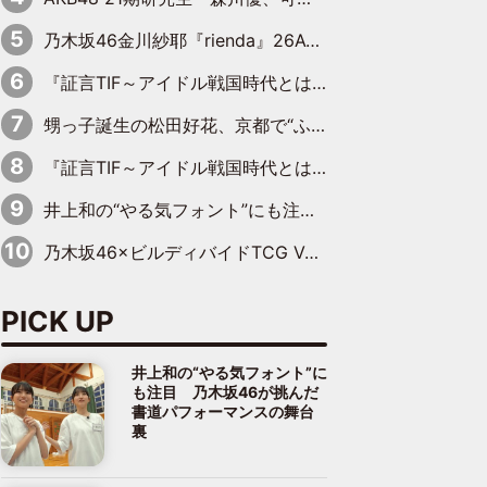
乃木坂46金川紗耶『rienda』26AW LOOKモデルに就任
『証言TIF～アイドル戦国時代とはなんだったのか～』第11回：私立恵比寿中学・真山りか×安本彩花「TIFで10年ぶりのキョンシーメイクをしたら、場を完全に引かせてしまって。時代が変わったんだなって」
甥っ子誕生の松田好花、京都で“ふたつの家族”をはしご！ “母”黒谷友香に見送られ、“父”松岡昌宏とはハシゴ酒
『証言TIF～アイドル戦国時代とはなんだったのか～』第10回：さくら学院・武藤彩未×飯田らうら「正直、中3で辞めるというのを信じてなくて。そう言われてはいたけど、嘘でしょって」
井上和の“やる気フォント”にも注目 乃木坂46が挑んだ書道パフォーマンスの舞台裏
乃木坂46×ビルディバイドTCG Vol.2公開 賀喜遥香＆田村真佑が『京まふ』ステージに登壇
PICK UP
井上和の“やる気フォント”に
も注目 乃木坂46が挑んだ
書道パフォーマンスの舞台
裏