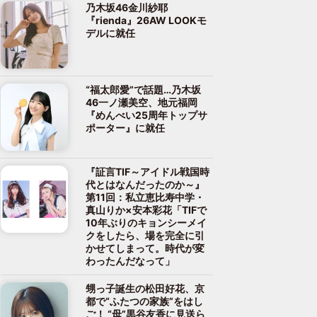
乃木坂46金川紗耶
『rienda』26AW LOOKモ
デルに就任
“福太郎愛”で話題…乃木坂
46一ノ瀬美空、地元福岡
『めんべい25周年トップサ
ポーター』に就任
『証言TIF～アイドル戦国時
代とはなんだったのか～』
第11回：私立恵比寿中学・
真山りか×安本彩花「TIFで
10年ぶりのキョンシーメイ
クをしたら、場を完全に引
かせてしまって。時代が変
わったんだなって」
甥っ子誕生の松田好花、京
都で“ふたつの家族”をはし
ご！ “母”黒谷友香に見送ら