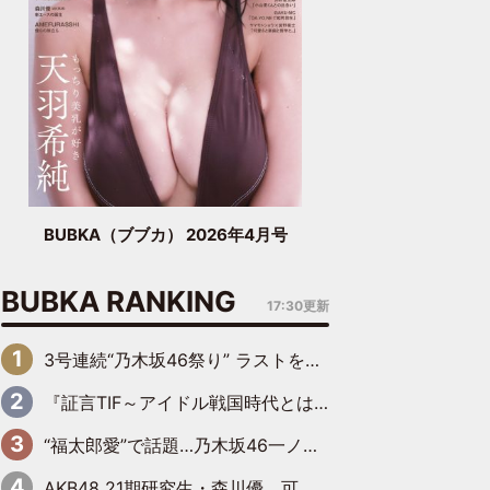
BUBKA（ブブカ） 2026年4月号
BUBKA RANKING
17:30更新
3号連続“乃木坂46祭り” ラストを飾るのは賀喜遥香…5年ぶりの登場に「5年分大人になった私を見ていただけたら」
『証言TIF～アイドル戦国時代とはなんだったのか～』第6回：でんぱ組.inc・古川未鈴×相沢梨紗「『ハロプロやりたかったな』って言ったら、夢眠ねむさんに『てめえはでんぱ組．incなんだよ！』って肩パンされて(笑)」
“福太郎愛”で話題…乃木坂46一ノ瀬美空、地元福岡『めんべい25周年トップサポーター』に就任
AKB48 21期研究生・森川優、可愛さもある大人の女性に