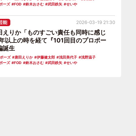
ロポーズ
FOD
鈴木おさむ
武田鉄矢
せいや
芸能
2026-03-19 21:30
田えりか「ものすごい責任も同時に感じ
0年以上の時を経て『101回目のプロポー
編誕生
ロポーズ
唐田えりか
伊藤健太郎
浅田美代子
浅野温子
ロポーズ
FOD
鈴木おさむ
武田鉄矢
せいや