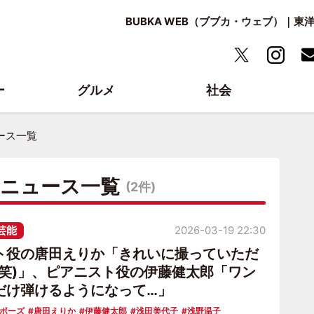
BUBKA WEB（ブブカ・ウェブ）｜
ー
グルメ
社会
ース一覧
・ニュース一覧
(2件)
芸能
2026-03-19 22:30
ト役の唐田えりか「きれいに撮っていただ
(笑)」、ピアニスト役の伊藤健太郎「ワン
だけ弾けるようになって…」
ロポーズ
唐田えりか
伊藤健太郎
浅田美代子
浅野温子