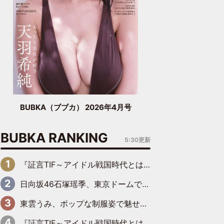
BUBKA（ブブカ） 2026年4月号
BUBKA RANKING
5:30更新
『証言TIF～アイドル戦国時代とはなんだったのか～』第6回：でんぱ組.inc・古川未鈴×相沢梨紗「『ハロプロやりたかったな』って言ったら、夢眠ねむさんに『てめえはでんぱ組．incなんだよ！』って肩パンされて(笑)」
日向坂46石塚瑶季、東京ドームで“観戦バレ”！ ナイツ・塙も認めた「巨人に詳しすぎるアイドル」は元VENUSスクール生で杉内コーチ推し⁉
東雲うみ、ポップな制服姿で魅せる“東雲グリーン”の正体
『証言TIF～アイドル戦国時代とはなんだったのか～』第8回：Negicco・Nao☆×Megu×Kaede「東京からオファーが来たのと、梨の皮剥きとどっちが大事なんだって」