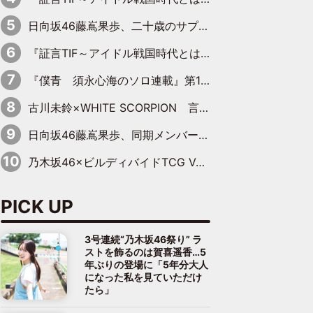
日向坂46藤嶌果歩、二十歳のサプライズバースデーに大喜び「頼られる先輩になれるように努力していきたい」
『証言TIF～アイドル戦国時代とはなんだったのか～』第10回：さくら学院・武藤彩未×飯田らうら「正直、中3で辞めるというのを信じてなくて。そう言われてはいたけど、嘘でしょって」
『僕青 須永心海のソロ連載』第18回：「バーゲンセールハンターみうな inしまむら」編
古川未鈴×WHITE SCORPION 言葉が背中を押した“それぞれの決意”
日向坂46藤嶌果歩、同期メンバーの反応を明かす「『大人になりましたね』と言って見てくれました」
乃木坂46×ビルディバイドTCG Vol.2公開 賀喜遥香＆田村真佑が『京まふ』ステージに登壇
PICK UP
3号連続“乃木坂46祭り” ラ
ストを飾るのは賀喜遥香…5
年ぶりの登場に「5年分大人
になった私を見ていただけ
たら」