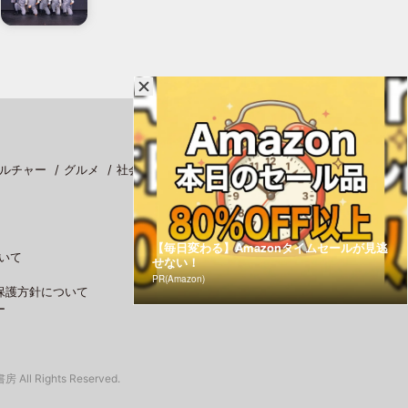
ルチャー
グルメ
社会
スポーツ
【毎日変わる】Amazonタイムセールが見逃
いて
せない！
PR(Amazon)
保護方針について
ー
 All Rights Reserved.