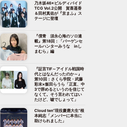
乃木坂46×ビルディバイド
TCG Vol.2公開 賀喜遥香
＆田村真佑が『京まふ』ス
テージに登壇
『僕青 須永心海のソロ連
載』第18回：「バーゲンセ
ールハンターみうな inし
まむら」編
『証言TIF～アイドル戦国時
代とはなんだったのか～』
第10回：さくら学院・武藤
彩未×飯田らうら「正直、中
3で辞めるというのを信じて
なくて。そう言われてはい
たけど、嘘でしょって」
Cloud ten“現役慶應大生”根
本純志「メンバーに本当に
助けられました」