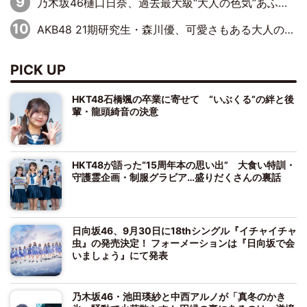
乃木坂46樋口日奈、過去最大級“大人の色気”あふれる入浴姿披露
AKB48 21期研究生・森川優、可愛さもある大人の女性に
PICK UP
HKT48石橋颯の卒業に寄せて “いぶくる”の絆と後
輩・龍頭綺音の決意
HKT48が語った“15周年本の思い出” 大食い特訓・
守護霊企画・制服グラビア…盛りだくさんの裏話
日向坂46、9月30日に18thシングル『イチャイチャ
虫』の発売決定！ フォーメーションは『日向坂で会
いましょう』にて発表
乃木坂46・池田瑛紗と中西アルノが「真冬のかき