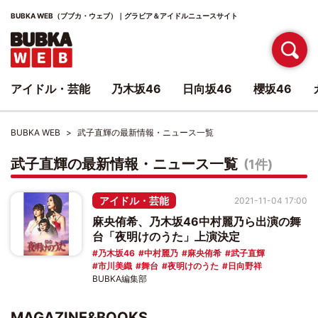
BUBKA WEB（ブブカ・ウェブ）｜グラビア＆アイドルニュースサイト
アイドル・芸能
乃木坂46
日向坂46
櫻坂46
BUBKA WEB
武子直輝の最新情報・ニュース一覧
武子直輝の最新情報・ニュース一覧
(1件)
アイドル・芸能
2021-11-04 17:00
麻央侑希、乃木坂46中村麗乃ら出演の舞
台「夜明けのうた」上演決定
乃木坂46
中村麗乃
麻央侑希
武子直輝
市川美織
舞台
夜明けのうた
日向野祥
BUBKA編集部
MAGAZINE&BOOKS