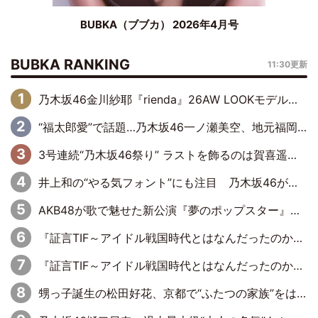
BUBKA（ブブカ） 2026年4月号
BUBKA RANKING
11:30更新
乃木坂46金川紗耶『rienda』26AW LOOKモデルに就任
“福太郎愛”で話題…乃木坂46一ノ瀬美空、地元福岡『めんべい25周年トップサポーター』に就任
3号連続“乃木坂46祭り” ラストを飾るのは賀喜遥香…5年ぶりの登場に「5年分大人になった私を見ていただけたら」
井上和の“やる気フォント”にも注目 乃木坂46が挑んだ書道パフォーマンスの舞台裏
AKB48が歌で魅せた新公演『夢のポップスター』 初日から全身全霊のステージ
『証言TIF～アイドル戦国時代とはなんだったのか～』第6回：でんぱ組.inc・古川未鈴×相沢梨紗「『ハロプロやりたかったな』って言ったら、夢眠ねむさんに『てめえはでんぱ組．incなんだよ！』って肩パンされて(笑)」
『証言TIF～アイドル戦国時代とはなんだったのか～』第11回：私立恵比寿中学・真山りか×安本彩花「TIFで10年ぶりのキョンシーメイクをしたら、場を完全に引かせてしまって。時代が変わったんだなって」
甥っ子誕生の松田好花、京都で“ふたつの家族”をはしご！ “母”黒谷友香に見送られ、“父”松岡昌宏とはハシゴ酒