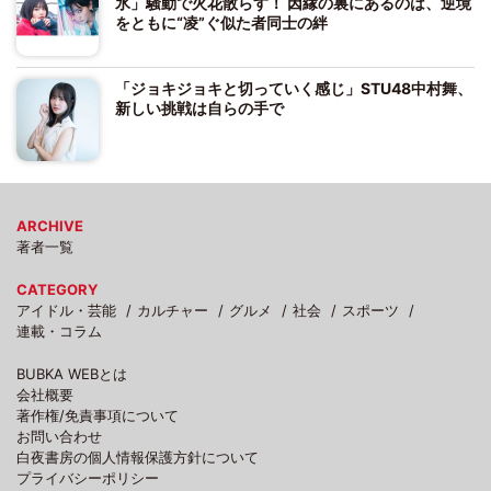
氷」騒動で火花散らす！ 因縁の裏にあるのは、逆境
をともに“凌”ぐ似た者同士の絆
「ジョキジョキと切っていく感じ」STU48中村舞、
新しい挑戦は自らの手で
ARCHIVE
著者一覧
CATEGORY
アイドル・芸能
カルチャー
グルメ
社会
スポーツ
連載・コラム
BUBKA WEBとは
会社概要
著作権/免責事項について
お問い合わせ
白夜書房の個人情報保護方針について
プライバシーポリシー