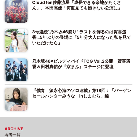
Cloud ten佐藤流星「成長できる余地がたくさ
ん」、本田高優「何度見ても飽きない公演に」
3号連続“乃木坂46祭り” ラストを飾るのは賀喜遥
香…5年ぶりの登場に「5年分大人になった私を見て
いただけたら」
乃木坂46×ビルディバイドTCG Vol.2公開 賀喜遥
香＆田村真佑が『京まふ』ステージに登壇
『僕青 須永心海のソロ連載』第18回：「バーゲン
セールハンターみうな inしまむら」編
ARCHIVE
著者一覧