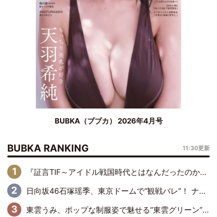
BUBKA（ブブカ） 2026年4月号
BUBKA RANKING
11:30更新
『証言TIF～アイドル戦国時代とはなんだったのか～』第6回：でんぱ組.inc・古川未鈴×相沢梨紗「『ハロプロやりたかったな』って言ったら、夢眠ねむさんに『てめえはでんぱ組．incなんだよ！』って肩パンされて(笑)」
日向坂46石塚瑶季、東京ドームで“観戦バレ”！ ナイツ・塙も認めた「巨人に詳しすぎるアイドル」は元VENUSスクール生で杉内コーチ推し⁉
東雲うみ、ポップな制服姿で魅せる“東雲グリーン”の正体