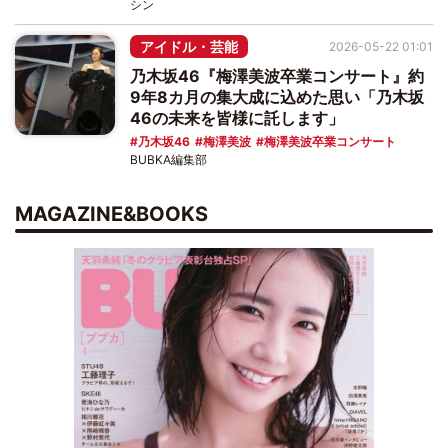
シン
アイドル・芸能
2026-05-22 01:01
乃木坂46『梅澤美波卒業コンサート』約
9年8カ月の集大成に込めた思い「乃木坂
46の未来を皆様に託します」
乃木坂46
梅澤美波
梅澤美波卒業コンサート
BUBKA編集部
MAGAZINE&BOOKS