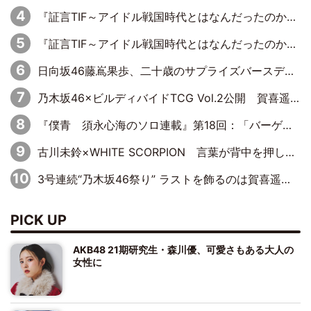
『証言TIF～アイドル戦国時代とはなんだったのか～』第8回：Negicco・Nao☆×Megu×Kaede「東京からオファーが来たのと、梨の皮剥きとどっちが大事なんだって」
『証言TIF～アイドル戦国時代とはなんだったのか～』第10回：さくら学院・武藤彩未×飯田らうら「正直、中3で辞めるというのを信じてなくて。そう言われてはいたけど、嘘でしょって」
日向坂46藤嶌果歩、二十歳のサプライズバースデーに大喜び「頼られる先輩になれるように努力していきたい」
乃木坂46×ビルディバイドTCG Vol.2公開 賀喜遥香＆田村真佑が『京まふ』ステージに登壇
『僕青 須永心海のソロ連載』第18回：「バーゲンセールハンターみうな inしまむら」編
古川未鈴×WHITE SCORPION 言葉が背中を押した“それぞれの決意”
3号連続“乃木坂46祭り” ラストを飾るのは賀喜遥香…5年ぶりの登場に「5年分大人になった私を見ていただけたら」
PICK UP
AKB48 21期研究生・森川優、可愛さもある大人の
女性に