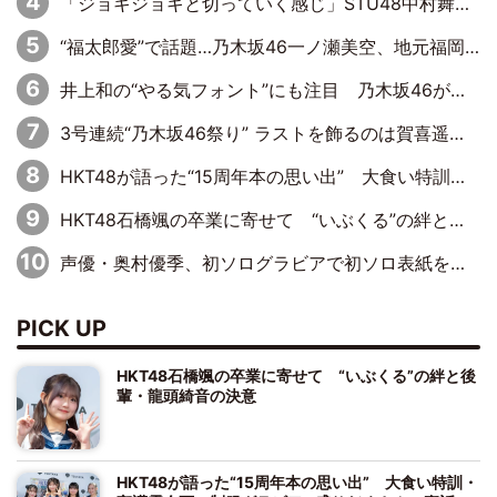
「ジョキジョキと切っていく感じ」STU48中村舞、新しい挑戦は自らの手で
“福太郎愛”で話題…乃木坂46一ノ瀬美空、地元福岡『めんべい25周年トップサポーター』に就任
井上和の“やる気フォント”にも注目 乃木坂46が挑んだ書道パフォーマンスの舞台裏
3号連続“乃木坂46祭り” ラストを飾るのは賀喜遥香…5年ぶりの登場に「5年分大人になった私を見ていただけたら」
HKT48が語った“15周年本の思い出” 大食い特訓・守護霊企画・制服グラビア…盛りだくさんの裏話
HKT48石橋颯の卒業に寄せて “いぶくる”の絆と後輩・龍頭綺音の決意
声優・奥村優季、初ソログラビアで初ソロ表紙を飾る！ 初めて見せる表情や、声優を志したきっかけなどを語った必読のインタビューを掲載
PICK UP
HKT48石橋颯の卒業に寄せて “いぶくる”の絆と後
輩・龍頭綺音の決意
HKT48が語った“15周年本の思い出” 大食い特訓・