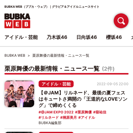
BUBKA WEB（ブブカ・ウェブ）｜グラビア＆アイドルニュースサイト
アイドル・芸能
乃木坂46
日向坂46
櫻坂46
BUBKA WEB
栗原舞優の最新情報・ニュース一覧
栗原舞優の最新情報・ニュース一覧
(2件)
アイドル・芸能
2022-09-05 22:00
【＠JAM】リルネード、最後の夏フェス
はキュートさ満開の「王道的なLOVEソン
グ」で締めくくる
@JAM EXPO 2022
栗原舞優
蔀祐佳
リルネード
桐原美月
アイドル
BUBKA編集部