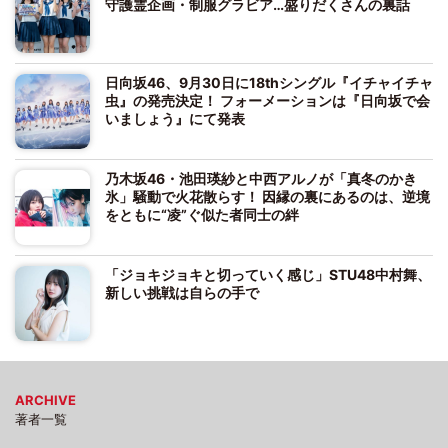
守護霊企画・制服グラビア…盛りだくさんの裏話
日向坂46、9月30日に18thシングル『イチャイチャ
虫』の発売決定！ フォーメーションは『日向坂で会
いましょう』にて発表
乃木坂46・池田瑛紗と中西アルノが「真冬のかき
氷」騒動で火花散らす！ 因縁の裏にあるのは、逆境
をともに“凌”ぐ似た者同士の絆
「ジョキジョキと切っていく感じ」STU48中村舞、
新しい挑戦は自らの手で
ARCHIVE
著者一覧