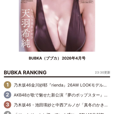
BUBKA（ブブカ） 2026年4月号
BUBKA RANKING
23:30更新
乃木坂46金川紗耶『rienda』26AW LOOKモデルに就任
AKB48が歌で魅せた新公演『夢のポップスター』 初日から全身全霊のステージ
乃木坂46・池田瑛紗と中西アルノが「真冬のかき氷」騒動で火花散らす！ 因縁の裏にあるのは、逆境をともに“凌”ぐ似た者同士の絆