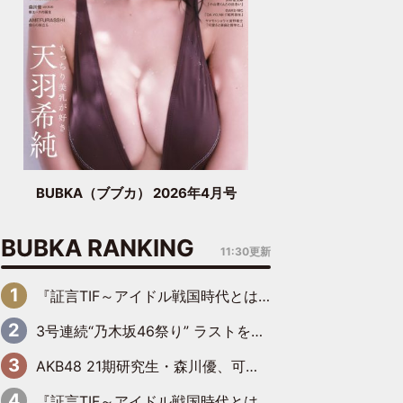
BUBKA（ブブカ） 2026年4月号
BUBKA RANKING
11:30更新
『証言TIF～アイドル戦国時代とはなんだったのか～』第6回：でんぱ組.inc・古川未鈴×相沢梨紗「『ハロプロやりたかったな』って言ったら、夢眠ねむさんに『てめえはでんぱ組．incなんだよ！』って肩パンされて(笑)」
3号連続“乃木坂46祭り” ラストを飾るのは賀喜遥香…5年ぶりの登場に「5年分大人になった私を見ていただけたら」
AKB48 21期研究生・森川優、可愛さもある大人の女性に
『証言TIF～アイドル戦国時代とはなんだったのか～』第11回：私立恵比寿中学・真山りか×安本彩花「TIFで10年ぶりのキョンシーメイクをしたら、場を完全に引かせてしまって。時代が変わったんだなって」