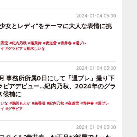
2024-01-04 05:00
“少女とレディ”をテーマに大人な表情に挑
森香澄
紀内乃秋
蓬莱舞
夜道雪
青井春
週プレ
ーイ
グラビア
柚木しいな
2024-01-04 05:00
6月 事務所所属0日にして「週プレ」撮り下
ラビアデビュー…紀内乃秋、2024年のグラ
ス候補に
しいな
鵜川もえか
森香澄
紀内乃秋
夜道雪
青井春
週プレ
ーイ
グラビア
2024-01-04 05:00