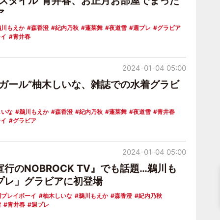
級スタイル”青井春、お正月お部屋でまった
ア
鵜川もえか
森香澄
紀内乃秋
蓬莱舞
夜道雪
週プレ
グラビア
ーイ
青井春
2024-01-04 05:00
キガール”柚木しいな、雑誌での水着グラビ
しいな
鵜川もえか
森香澄
紀内乃秋
蓬莱舞
夜道雪
青井春
ーイ
グラビア
2024-01-04 05:00
行のNOBROCK TV』でも話題…鵜川も
プレ」グラビアに初登場
刊プレイボーイ
柚木しいな
鵜川もえか
森香澄
紀内乃秋
雪
青井春
週プレ