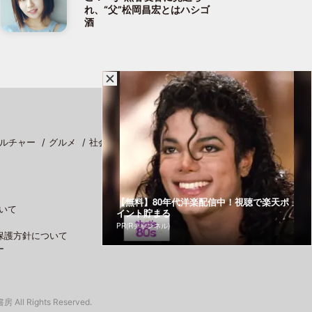
れ、“父”松岡昌宏とはハシゴ
酒
ルチャー
グルメ
社会
スポーツ
【無料】80年代洋楽配信中！視聴で楽天ポ
いて
イント貯まる
PR(Rチャンネル)
保護方針について
ー
 All Rights Reserved.