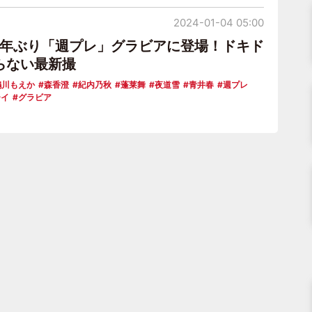
2024-01-04 05:00
1年ぶり「週プレ」グラビアに登場！ドキド
らない最新撮
鵜川もえか
森香澄
紀内乃秋
蓬莱舞
夜道雪
青井春
週プレ
ーイ
グラビア