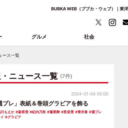
BUBKA WEB（ブブカ・ウェブ）｜
ー
グルメ
社会
ュース一覧
報・ニュース一覧
(7件)
2024-01-04 05:00
週プレ」表紙＆巻頭グラビアを飾る
鵜川もえか
森香澄
紀内乃秋
蓬莱舞
夜道雪
青井春
週プレ
ーイ
グラビア