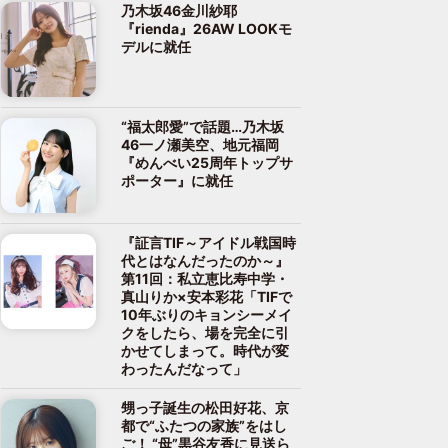
乃木坂46金川紗耶
『rienda』26AW LOOKモ
デルに就任
“福太郎愛”で話題…乃木坂
46一ノ瀬美空、地元福岡
『めんべい25周年トップサ
ポーター』に就任
『証言TIF～アイドル戦国時
代とはなんだったのか～』
第11回：私立恵比寿中学・
真山りか×安本彩花「TIFで
10年ぶりのキョンシーメイ
クをしたら、場を完全に引
かせてしまって。時代が変
わったんだなって」
甥っ子誕生の松田好花、京
都で“ふたつの家族”をはし
ご！ “母”黒谷友香に見送ら