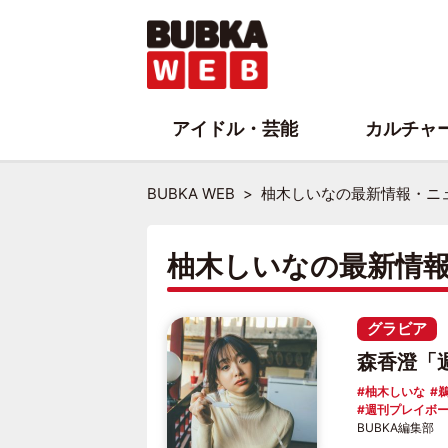
アイドル・芸能
カルチャ
BUBKA WEB
柚木しいなの最新情報・ニ
柚木しいなの最新情
グラビア
森香澄「
柚木しいな
週刊プレイボ
BUBKA編集部