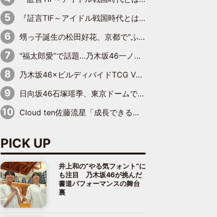
『証言TIF～アイドル戦国時代とはなんだったのか～』第10回：さくら学院・武藤彩未×飯田らうら「正直、中3で辞めるというのを信じてなくて。そう言われてはいたけど、嘘でしょって」
甥っ子誕生の松田好花、京都で“ふたつの家族”をはしご！ “母”黒谷友香に見送られ、“父”松岡昌宏とはハシゴ酒
“福太郎愛”で話題…乃木坂46一ノ瀬美空、地元福岡『めんべい25周年トップサポーター』に就任
乃木坂46×ビルディバイドTCG Vol.2公開 賀喜遥香＆田村真佑が『京まふ』ステージに登壇
日向坂46石塚瑶季、東京ドームで“観戦バレ”！ ナイツ・塙も認めた「巨人に詳しすぎるアイドル」は元VENUSスクール生で杉内コーチ推し⁉
Cloud ten佐藤流星「成長できる余地がたくさん」、本田高優「何度見ても飽きない公演に」
PICK UP
井上和の“やる気フォント”に
も注目 乃木坂46が挑んだ
書道パフォーマンスの舞台
裏