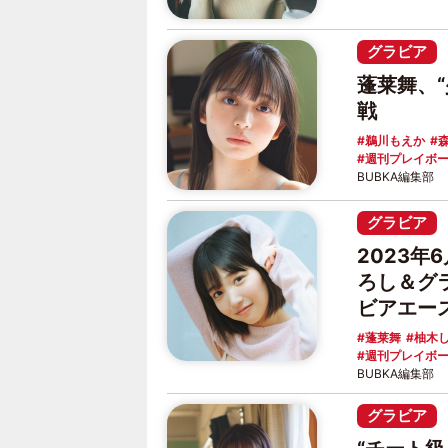
グラビア
蓬莱舞、
戦
鵜川もえか
週刊プレイボ
BUBKA編集部
グラビア
2023年
ろし＆グ
ビアエー
蓬莱舞
柚木
週刊プレイボ
BUBKA編集部
グラビア