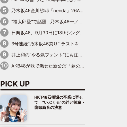
乃木坂46金川紗耶『rienda』26AW LOOKモデルに就任
“福太郎愛”で話題…乃木坂46一ノ瀬美空、地元福岡『めんべい25周年トップサポーター』に就任
日向坂46、9月30日に18thシングル『イチャイチャ虫』の発売決定！ フォーメーションは『日向坂で会いましょう』にて発表
3号連続“乃木坂46祭り” ラストを飾るのは賀喜遥香…5年ぶりの登場に「5年分大人になった私を見ていただけたら」
井上和の“やる気フォント”にも注目 乃木坂46が挑んだ書道パフォーマンスの舞台裏
AKB48が歌で魅せた新公演『夢のポップスター』 初日から全身全霊のステージ
PICK UP
HKT48石橋颯の卒業に寄せ
て “いぶくる”の絆と後輩・
龍頭綺音の決意