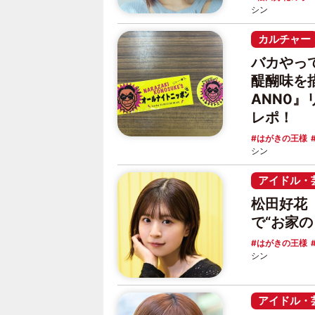
シン
カルチャー
バカやっ
醍醐味を
ANN0
レポ！
はがきの王様
シン
アイドル・
松田好花
で“お家の
はがきの王様
シン
アイドル・