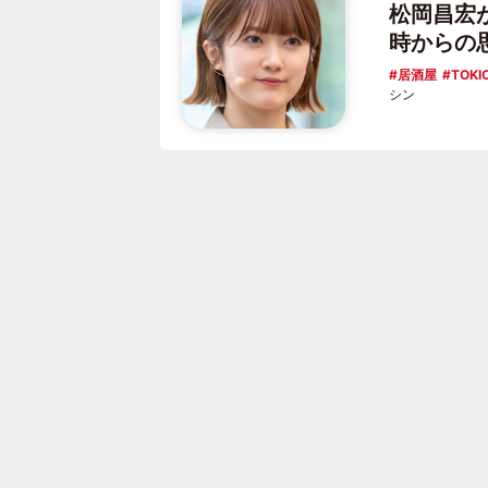
松岡昌宏
時からの
居酒屋
TOKI
シン