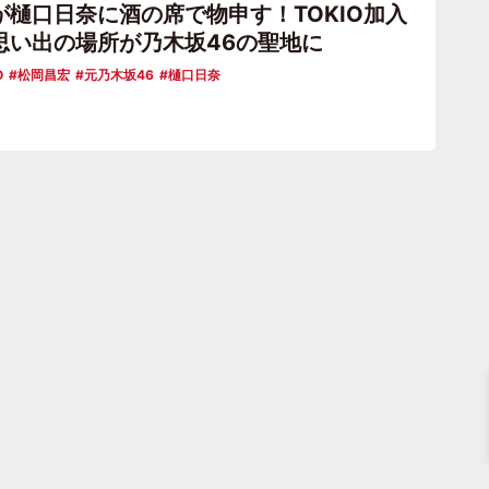
が樋口日奈に酒の席で物申す！TOKIO加入
思い出の場所が乃木坂46の聖地に
O
松岡昌宏
元乃木坂46
樋口日奈