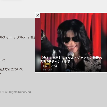
ルチャー
グルメ
社会
スポーツ
【今すぐ無料】マイケル・ジャクソン最後の
いて
真実をRチャンネルで
PR(Rチャンネル)
保護方針について
ー
 All Rights Reserved.