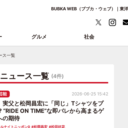
BUBKA WEB（ブブカ・ウェブ）｜
ー
グルメ
社会
ース一覧
・ニュース一覧
(4件)
芸能
2026-06-25 15:42
、実父と松岡昌宏に「同じ」Tシャツをプ
 “RIDE ON TIME”な即バレから高まるゲ
への期待
ルナイトニッポン0
松岡昌宏
松田好花