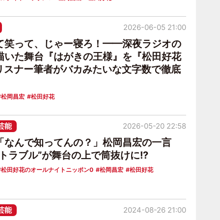
2026-06-05 21:00
て笑って、じゃー寝ろ！━━深夜ラジオの
描いた舞台『はがきの王様』を『松田好花
』リスナー筆者がバカみたいな文字数で徹底
松岡昌宏
松田好花
芸能
2026-05-20 22:58
「なんで知ってんの？」松岡昌宏の一言
トラブル”が舞台の上で筒抜けに!?
松田好花のオールナイトニッポン0
松岡昌宏
松田好花
芸能
2024-08-26 21:00