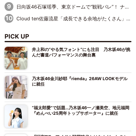
日向坂46石塚瑶季、東京ドームで“観戦バレ”！ ナイツ・塙も認めた「巨人に詳しすぎるアイドル」は元VENUSスクール生で杉内コーチ推し⁉
Cloud ten佐藤流星「成長できる余地がたくさん」、本田高優「何度見ても飽きない公演に」
PICK UP
井上和の“やる気フォント”にも注目 乃木坂46が挑
んだ書道パフォーマンスの舞台裏
乃木坂46金川紗耶『rienda』26AW LOOKモデル
に就任
“福太郎愛”で話題…乃木坂46一ノ瀬美空、地元福岡
『めんべい25周年トップサポーター』に就任