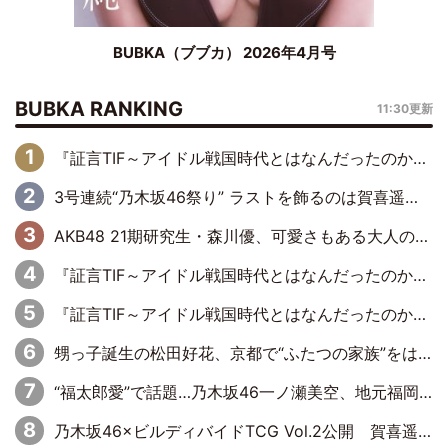
BUBKA（ブブカ） 2026年4月号
BUBKA RANKING
11:30更新
『証言TIF～アイドル戦国時代とはなんだったのか～』第6回：でんぱ組.inc・古川未鈴×相沢梨紗「『ハロプロやりたかったな』って言ったら、夢眠ねむさんに『てめえはでんぱ組．incなんだよ！』って肩パンされて(笑)」
3号連続“乃木坂46祭り” ラストを飾るのは賀喜遥香…5年ぶりの登場に「5年分大人になった私を見ていただけたら」
AKB48 21期研究生・森川優、可愛さもある大人の女性に
『証言TIF～アイドル戦国時代とはなんだったのか～』第11回：私立恵比寿中学・真山りか×安本彩花「TIFで10年ぶりのキョンシーメイクをしたら、場を完全に引かせてしまって。時代が変わったんだなって」
『証言TIF～アイドル戦国時代とはなんだったのか～』第10回：さくら学院・武藤彩未×飯田らうら「正直、中3で辞めるというのを信じてなくて。そう言われてはいたけど、嘘でしょって」
甥っ子誕生の松田好花、京都で“ふたつの家族”をはしご！ “母”黒谷友香に見送られ、“父”松岡昌宏とはハシゴ酒
“福太郎愛”で話題…乃木坂46一ノ瀬美空、地元福岡『めんべい25周年トップサポーター』に就任
乃木坂46×ビルディバイドTCG Vol.2公開 賀喜遥香＆田村真佑が『京まふ』ステージに登壇