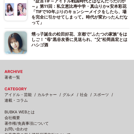
『証言TIF～アイドル戦国時代とはなんだったのか
～』第11回：私立恵比寿中学・真山りか×安本彩花
「TIFで10年ぶりのキョンシーメイクをしたら、場
を完全に引かせてしまって。時代が変わったんだな
って」
甥っ子誕生の松田好花、京都で“ふたつの家族”をは
しご！ “母”黒谷友香に見送られ、“父”松岡昌宏とは
ハシゴ酒
ARCHIVE
著者一覧
CATEGORY
アイドル・芸能
カルチャー
グルメ
社会
スポーツ
連載・コラム
BUBKA WEBとは
会社概要
著作権/免責事項について
お問い合わせ