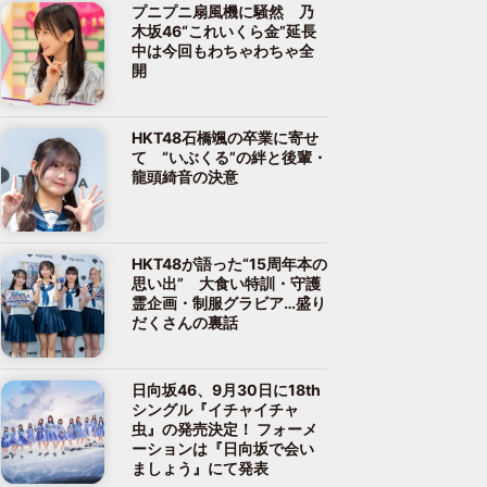
プニプニ扇風機に騒然 乃
木坂46“これいくら金”延長
中は今回もわちゃわちゃ全
開
HKT48石橋颯の卒業に寄せ
て “いぶくる”の絆と後輩・
龍頭綺音の決意
HKT48が語った“15周年本の
思い出” 大食い特訓・守護
霊企画・制服グラビア…盛り
だくさんの裏話
日向坂46、9月30日に18th
シングル『イチャイチャ
虫』の発売決定！ フォーメ
ーションは『日向坂で会い
ましょう』にて発表