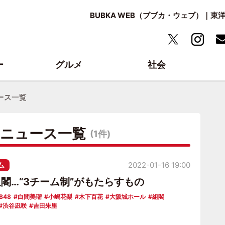
BUBKA WEB（ブブカ・ウェブ）｜
ー
グルメ
社会
ース一覧
・ニュース一覧
(1件)
ム
2022-01-16 19:00
組閣…“3チーム制”がもたらすもの
B48
白間美瑠
小嶋花梨
木下百花
大阪城ホール
組閣
渋谷凪咲
吉田朱里