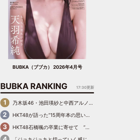
BUBKA（ブブカ） 2026年4月号
BUBKA RANKING
17:30更新
乃木坂46・池田瑛紗と中西アルノが「真冬のかき氷」騒動で火花散らす！ 因縁の裏にあるのは、逆境をともに“凌”ぐ似た者同士の絆
HKT48が語った“15周年本の思い出” 大食い特訓・守護霊企画・制服グラビア…盛りだくさんの裏話
HKT48石橋颯の卒業に寄せて “いぶくる”の絆と後輩・龍頭綺音の決意
「ジョキジョキと切っていく感じ」STU48中村舞、新しい挑戦は自らの手で