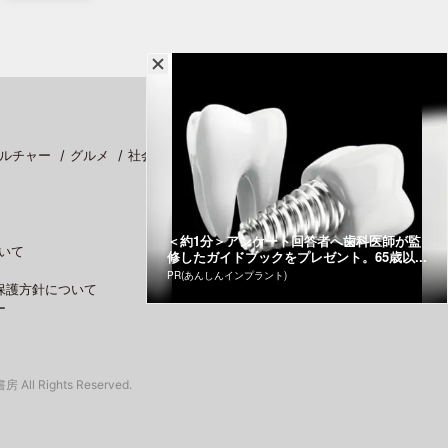
ルチャー
グルメ
社会
スポーツ
＜約1分＞アンケート回答者へ歯科医師が監
いて
修したガイドブックをプレゼント。65歳以...
PR(あんしんインプラント)
保護方針について
ー
 All Rights Reserved.