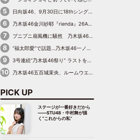
日向坂46、9月30日に18thシングル『イチャイチャ虫』の発売決定！ フォーメーションは『日向坂で会いましょう』にて発表
乃木坂46金川紗耶『rienda』26AW LOOKモデルに就任
プニプニ扇風機に騒然 乃木坂46“これいくら金”延長中は今回もわちゃわちゃ全開
“福太郎愛”で話題…乃木坂46一ノ瀬美空、地元福岡『めんべい25周年トップサポーター』に就任
3号連続“乃木坂46祭り” ラストを飾るのは賀喜遥香…5年ぶりの登場に「5年分大人になった私を見ていただけたら」
乃木坂46五百城茉央、ルームウエアでリラックス「今回のグラビアを見て成長を感じていただけるとうれしい」
PICK UP
ステージが一番好きだから
――STU48・中村舞が描
く“これからの私”