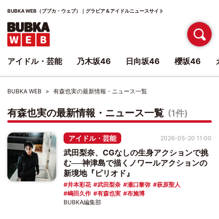
BUBKA WEB（ブブカ・ウェブ）｜グラビア＆アイドルニュースサイト
アイドル・芸能
乃木坂46
日向坂46
櫻坂46
BUBKA WEB
有森也実の最新情報・ニュース一覧
有森也実の最新情報・ニュース一覧
(1件)
アイドル・芸能
2026-05-20 11:00
武田梨奈、CGなしの生身アクションで挑
む──神津島で描くノワールアクションの
新境地『ピリオド』
井本彩花
武田梨奈
瀬口黎弥
萩原聖人
嶋田久作
有森也実
布施博
BUBKA編集部