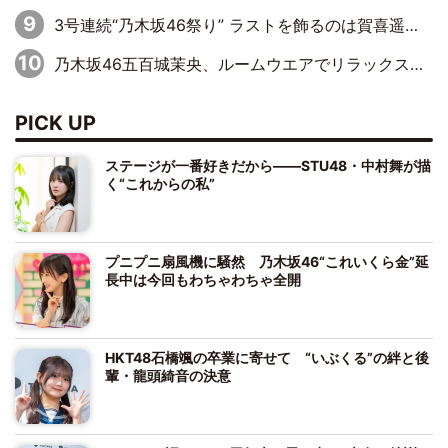
3号連続“乃木坂46祭り” ラストを飾るのは賀喜遥香…5年ぶりの登場に「5年分大人になった私を見ていただけたら」
乃木坂46五百城茉央、ルームウエアでリラックス「今回のグラビアを見て成長を感じていただけるとうれしい」
PICK UP
ステージが一番好きだから――STU48・中村舞が描
く“これからの私”
プニプニ扇風機に騒然 乃木坂46“これいくら金”延
長中は今回もわちゃわちゃ全開
HKT48石橋颯の卒業に寄せて “いぶくる”の絆と後
輩・龍頭綺音の決意