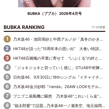
BUBKA（ブブカ） 2026年4月号
BUBKA RANKING
17:30更新
乃木坂46・池田瑛紗と中西アルノが「真冬のかき氷」騒動で火花散らす！ 因縁の裏にあるのは、逆境をともに“凌”ぐ似た者同士の絆
HKT48が語った“15周年本の思い出” 大食い特訓・守護霊企画・制服グラビア…盛りだくさんの裏話
HKT48石橋颯の卒業に寄せて “いぶくる”の絆と後輩・龍頭綺音の決意
「ジョキジョキと切っていく感じ」STU48中村舞、新しい挑戦は自らの手で
日向坂46、9月30日に18thシングル『イチャイチャ虫』の発売決定！ フォーメーションは『日向坂で会いましょう』にて発表
乃木坂46金川紗耶『rienda』26AW LOOKモデルに就任
プニプニ扇風機に騒然 乃木坂46“これいくら金”延長中は今回もわちゃわちゃ全開
“福太郎愛”で話題…乃木坂46一ノ瀬美空、地元福岡『めんべい25周年トップサポーター』に就任