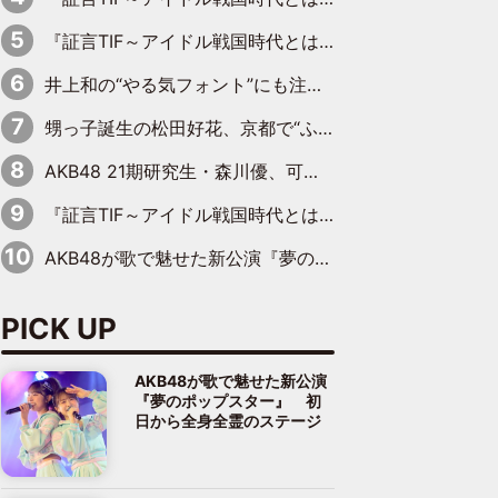
『証言TIF～アイドル戦国時代とはなんだったのか～』第11回：私立恵比寿中学・真山りか×安本彩花「TIFで10年ぶりのキョンシーメイクをしたら、場を完全に引かせてしまって。時代が変わったんだなって」
井上和の“やる気フォント”にも注目 乃木坂46が挑んだ書道パフォーマンスの舞台裏
甥っ子誕生の松田好花、京都で“ふたつの家族”をはしご！ “母”黒谷友香に見送られ、“父”松岡昌宏とはハシゴ酒
AKB48 21期研究生・森川優、可愛さもある大人の女性に
『証言TIF～アイドル戦国時代とはなんだったのか～』第10回：さくら学院・武藤彩未×飯田らうら「正直、中3で辞めるというのを信じてなくて。そう言われてはいたけど、嘘でしょって」
AKB48が歌で魅せた新公演『夢のポップスター』 初日から全身全霊のステージ
PICK UP
AKB48が歌で魅せた新公演
『夢のポップスター』 初
日から全身全霊のステージ