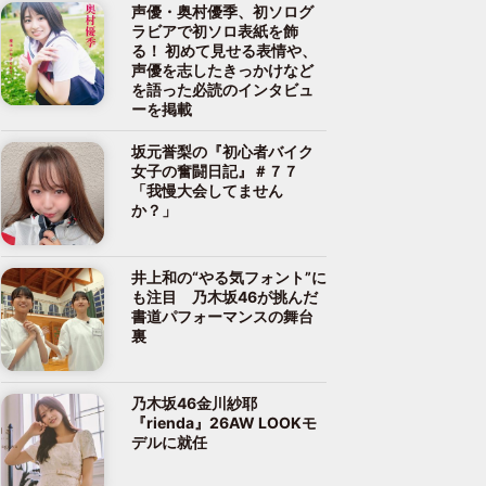
声優・奥村優季、初ソログ
ラビアで初ソロ表紙を飾
る！ 初めて見せる表情や、
声優を志したきっかけなど
を語った必読のインタビュ
ーを掲載
坂元誉梨の『初心者バイク
女子の奮闘日記』＃７７
「我慢大会してません
か？」
井上和の“やる気フォント”に
も注目 乃木坂46が挑んだ
書道パフォーマンスの舞台
裏
乃木坂46金川紗耶
『rienda』26AW LOOKモ
デルに就任