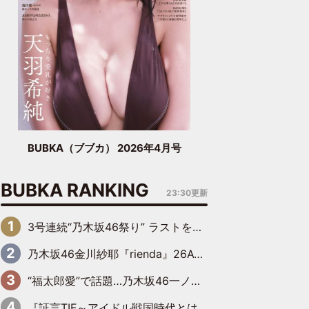
BUBKA（ブブカ） 2026年4月号
BUBKA RANKING
23:30更新
3号連続“乃木坂46祭り” ラストを飾るのは賀喜遥香…5年ぶりの登場に「5年分大人になった私を見ていただけたら」
乃木坂46金川紗耶『rienda』26AW LOOKモデルに就任
“福太郎愛”で話題…乃木坂46一ノ瀬美空、地元福岡『めんべい25周年トップサポーター』に就任
『証言TIF～アイドル戦国時代とはなんだったのか～』第6回：でんぱ組.inc・古川未鈴×相沢梨紗「『ハロプロやりたかったな』って言ったら、夢眠ねむさんに『てめえはでんぱ組．incなんだよ！』って肩パンされて(笑)」