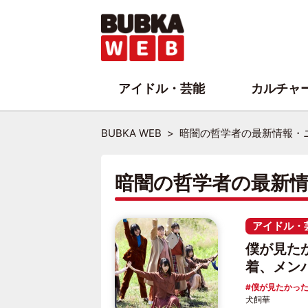
アイドル・芸能
カルチャ
BUBKA WEB
暗闇の哲学者の最新情報・
暗闇の哲学者の最新
アイドル・
僕が見た
着、メン
僕が見たかっ
犬飼華