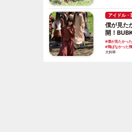
アイドル・
僕が見た
開！BUB
僕が見たかっ
飛ばなかった
犬飼華