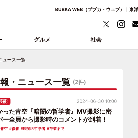
BUBKA WEB（ブブカ・ウェブ）｜
ー
グルメ
社会
ニュース一覧
情報・ニュース一覧
(2件)
芸能
2024-06-30 10:00
かった青空『暗闇の哲学者』MV撮影に密
バー全員から撮影時のコメントが到着！
た青空
僕青
暗闇の哲学者
卒業まで