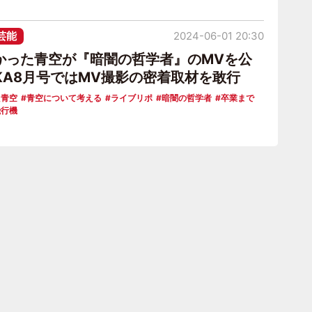
芸能
2024-06-01 20:30
かった青空が『暗闇の哲学者』のMVを公
KA8月号ではMV撮影の密着取材を敢行
た青空
青空について考える
ライブリポ
暗闇の哲学者
卒業まで
飛行機