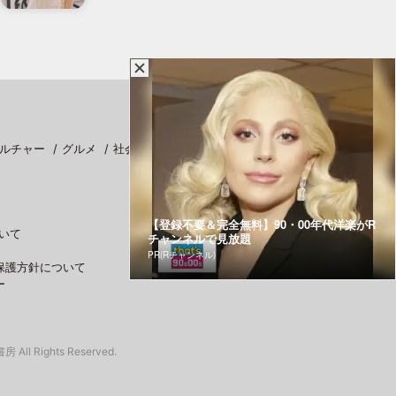
ルチャー
グルメ
社会
スポーツ
【登録不要＆完全無料】90・00年代洋楽がR
いて
チャンネルで見放題
PR(Rチャンネル)
保護方針について
ー
 All Rights Reserved.