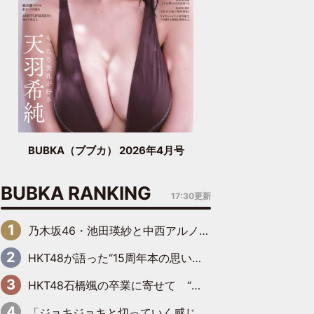
BUBKA（ブブカ） 2026年4月号
BUBKA RANKING
17:30更新
乃木坂46・池田瑛紗と中西アルノが「真冬のかき氷」騒動で火花散らす！ 因縁の裏にあるのは、逆境をともに“凌”ぐ似た者同士の絆
HKT48が語った“15周年本の思い出” 大食い特訓・守護霊企画・制服グラビア…盛りだくさんの裏話
HKT48石橋颯の卒業に寄せて “いぶくる”の絆と後輩・龍頭綺音の決意
「ジョキジョキと切っていく感じ」STU48中村舞、新しい挑戦は自らの手で