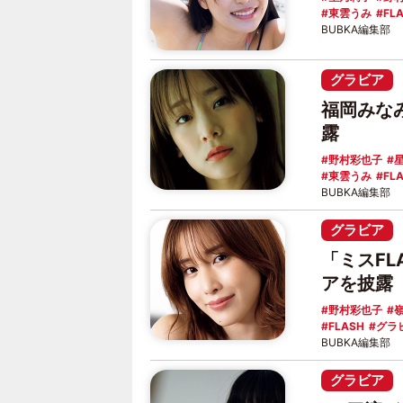
東雲うみ
FL
BUBKA編集部
グラビア
福岡みな
露
野村彩也子
東雲うみ
FL
BUBKA編集部
グラビア
「ミスFL
アを披露
野村彩也子
FLASH
グラ
BUBKA編集部
グラビア