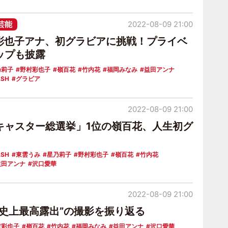
芸能
2022-08-09 21:00
村彩也子アナ、初グラビアに挑戦！プライベ
ップも披露
乃莉子
野村彩也子
嶺百花
竹内花
福岡みなみ
益田アンナ
ASH
グラビア
2022-08-09 21:00
キャスター総選挙」1位の嶺百花、人生初グ
ASH
東雲うみ
星乃莉子
野村彩也子
嶺百花
竹内花
益田アンナ
沢口愛華
2022-08-09 21:00
“史上最高露出”の撮影を振り返る
村彩也子
嶺百花
竹内花
福岡みなみ
益田アンナ
沢口愛華