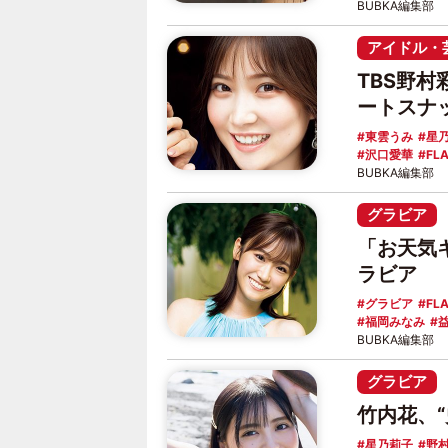
BUBKA編集部
アイドル・
TBS野
ートスナ
東雲うみ
星
沢口愛華
FL
BUBKA編集部
グラビア
「お天気
ラビア
グラビア
FL
福岡みなみ
BUBKA編集部
グラビア
竹内花、
星乃莉子
野