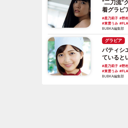
“二刀流
着グラビ
星乃莉子
野
東雲うみ
FL
BUBKA編集部
グラビア
パティシ
ていると
星乃莉子
野
東雲うみ
FL
BUBKA編集部