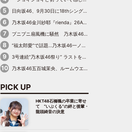
日向坂46、9月30日に18thシングル『イチャイチャ虫』の発売決定！ フォーメーションは『日向坂で会いましょう』にて発表
乃木坂46金川紗耶『rienda』26AW LOOKモデルに就任
プニプニ扇風機に騒然 乃木坂46“これいくら金”延長中は今回もわちゃわちゃ全開
“福太郎愛”で話題…乃木坂46一ノ瀬美空、地元福岡『めんべい25周年トップサポーター』に就任
3号連続“乃木坂46祭り” ラストを飾るのは賀喜遥香…5年ぶりの登場に「5年分大人になった私を見ていただけたら」
乃木坂46五百城茉央、ルームウエアでリラックス「今回のグラビアを見て成長を感じていただけるとうれしい」
PICK UP
HKT48石橋颯の卒業に寄せ
て “いぶくる”の絆と後輩・
龍頭綺音の決意