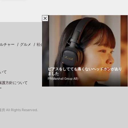
ルチャー
グルメ
社会
スポーツ
ピアスをしてても痛くないヘッドホンがあり
いて
ました
PR(Marshall Group AB)
保護方針について
ー
 All Rights Reserved.