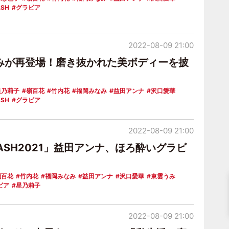
ASH
グラビア
2022-08-09 21:00
みが再登場！磨き抜かれた美ボディーを披
星乃莉子
嶺百花
竹内花
福岡みなみ
益田アンナ
沢口愛華
ASH
グラビア
2022-08-09 21:00
ASH2021」益田アンナ、ほろ酔いグラビ
嶺百花
竹内花
福岡みなみ
益田アンナ
沢口愛華
東雲うみ
ビア
星乃莉子
2022-08-09 21:00