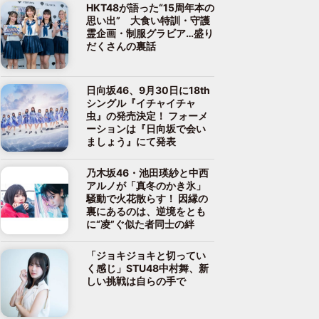
HKT48が語った“15周年本の
思い出” 大食い特訓・守護
霊企画・制服グラビア…盛り
だくさんの裏話
日向坂46、9月30日に18th
シングル『イチャイチャ
虫』の発売決定！ フォーメ
ーションは『日向坂で会い
ましょう』にて発表
乃木坂46・池田瑛紗と中西
アルノが「真冬のかき氷」
騒動で火花散らす！ 因縁の
裏にあるのは、逆境をとも
に“凌”ぐ似た者同士の絆
「ジョキジョキと切ってい
く感じ」STU48中村舞、新
しい挑戦は自らの手で