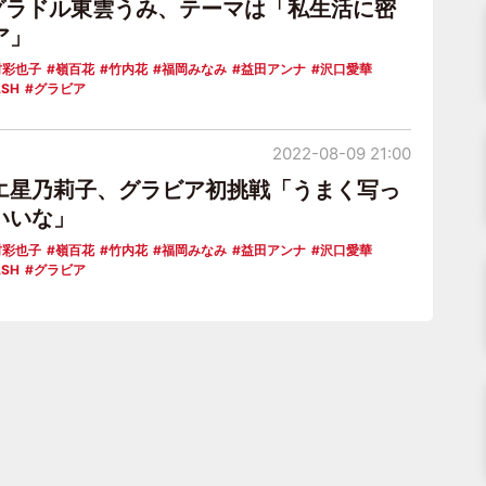
”グラドル東雲うみ、テーマは「私生活に密
ア」
村彩也子
嶺百花
竹内花
福岡みなみ
益田アンナ
沢口愛華
ASH
グラビア
2022-08-09 21:00
エ星乃莉子、グラビア初挑戦「うまく写っ
いいな」
村彩也子
嶺百花
竹内花
福岡みなみ
益田アンナ
沢口愛華
ASH
グラビア