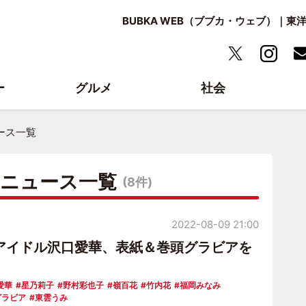
BUBKA WEB（ブブカ・ウェブ）｜
ー
グルメ
社会
ース一覧
・ニュース一覧
(8件)
2022-08-09 21:00
アイドル沢口愛華、表紙＆巻頭グラビアを
愛華
星乃莉子
野村彩也子
嶺百花
竹内花
福岡みなみ
グラビア
東雲うみ