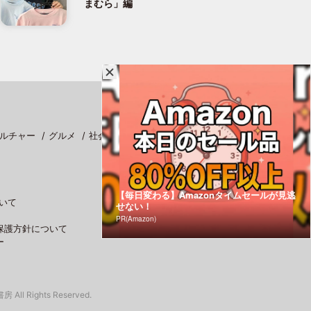
まむら」編
ルチャー
グルメ
社会
スポーツ
【毎日変わる】Amazonタイムセールが見逃
いて
せない！
PR(Amazon)
保護方針について
ー
 All Rights Reserved.