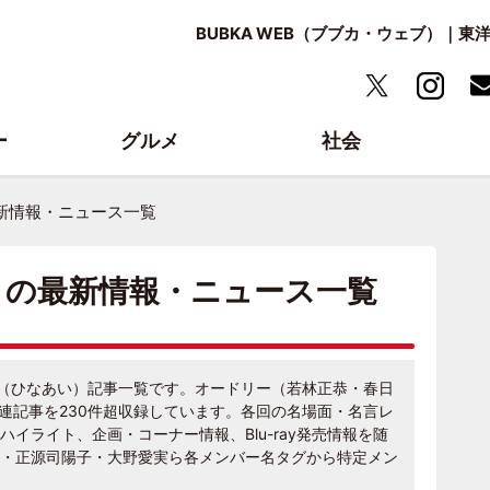
BUBKA WEB（ブブカ・ウェブ）｜
ー
グルメ
社会
新情報・ニュース一覧
うの最新情報・ニュース一覧
う』（ひなあい）記事一覧です。オードリー（若林正恭・春日
関連記事を230件超収録しています。各回の名場面・名言レ
イライト、企画・コーナー情報、Blu-ray発売情報を随
・正源司陽子・大野愛実ら各メンバー名タグから特定メン