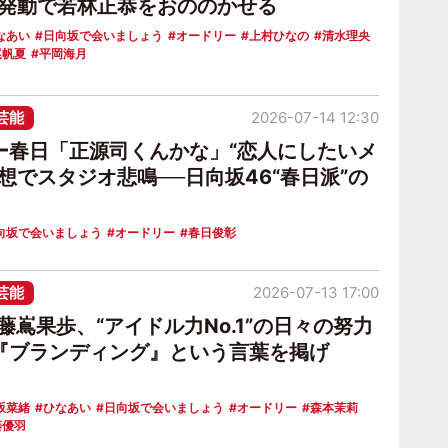
”発動で若林正恭をおののかせる
なあい
日向坂で会いましょう
オードリー
上村ひなの
清水理央
尾帆夏
平岡海月
芸能
2026-07-14 12:30
ー春日「正源司くんかな」“恋人にしたいメ
想でスタジオ悲鳴──日向坂46“春日派”の
向坂で会いましょう
オードリー
春日俊彰
芸能
2026-07-13 17:00
藤嶌果歩、“アイドル力No.1”の日々の努力
『ブランディング』という言葉を掲げ
坂菜緒
ひなあい
日向坂で会いましょう
オードリー
森本茉莉
藤優羽