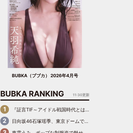
BUBKA（ブブカ） 2026年4月号
BUBKA RANKING
11:30更新
『証言TIF～アイドル戦国時代とはなんだったのか～』第6回：でんぱ組.inc・古川未鈴×相沢梨紗「『ハロプロやりたかったな』って言ったら、夢眠ねむさんに『てめえはでんぱ組．incなんだよ！』って肩パンされて(笑)」
日向坂46石塚瑶季、東京ドームで“観戦バレ”！ ナイツ・塙も認めた「巨人に詳しすぎるアイドル」は元VENUSスクール生で杉内コーチ推し⁉
東雲うみ、ポップな制服姿で魅せる“東雲グリーン”の正体