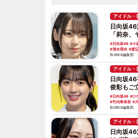
アイドル・
日向坂4
「莉奈、
日向坂46
小
清水理央
渡
BUBKA編集部
アイドル・
日向坂4
俊彰もご
日向坂46
ひ
竹内希来里
BUBKA編集部
アイドル・
日向坂4