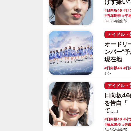
けず嫌い
日向坂46
ひ
石塚瑶季
平
BUBKA編集部
アイドル・
オードリ
ンバー”予
現在地
日向坂46
日
シン
アイドル・
日向坂46
を告白「
て…」
日向坂46
小
藤嶌果歩
佐
BUBKA編集部