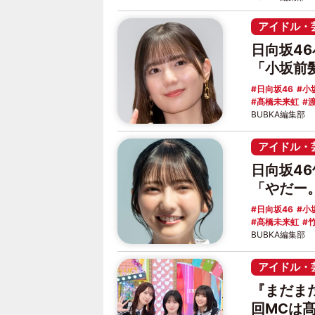
アイドル・
日向坂4
「小坂前
日向坂46
小
髙橋未来虹
BUBKA編集部
アイドル・
日向坂4
「やだー
日向坂46
小
髙橋未来虹
BUBKA編集部
アイドル・
『まだま
回MCは