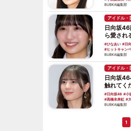
BUBKA編集部
アイドル・
日向坂4
ら愛され
ひなあい
日
ヒットキャン
BUBKA編集部
アイドル・
日向坂4
触れてく
日向坂46
小
髙橋未来虹
BUBKA編集部
1