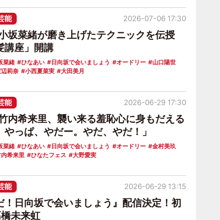
芸能
2026-07-06 17:30
6小坂菜緒が磨き上げたテクニックを伝授
髪講座」開講
坂菜緒
ひなあい
日向坂で会いましょう
オードリー
山口陽世
渡辺莉奈
小西夏菜実
大田美月
芸能
2026-06-29 17:30
6竹内希来里、襲い来る羞恥心に身もだえる
。やっぱ、やだー。やだ、やだ！」
坂菜緒
ひなあい
日向坂で会いましょう
オードリー
金村美玖
竹内希来里
ひなたフェス
大野愛実
芸能
2026-06-29 13:15
だ！日向坂で会いましょう』配信決定！初
髙橋未来虹