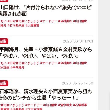
6山口陽世、“片付けられない”旅先でのエピ
暴露され赤面
なあい
日向坂で会いましょう
オードリー
金村美玖
山口陽世
岡海月
竹内希来里
大野愛実
芸能
2026-06-01 17:01
6平岡海月、先輩・小坂菜緒＆金村美玖から
「やばい、やばい、やばい、やばい」
なあい
日向坂で会いましょう
オードリー
金村美玖
山口陽世
清水理央
平岡海月
芸能
2026-05-25 17:30
6石塚瑶季、清水理央＆小西夏菜実から狙わ
絶命のピンチから生還「やったー！」
向坂で会いましょう
オードリー
山口陽世
清水理央
石塚瑶季
大野愛実
坂井新奈
下田衣珠季