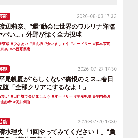
芸能
2026-08-03 17:33
6渡辺莉奈、“運”動会に世界のワルリナ降臨
ヤバい…」外野が慄く全力投球
坂菜緒
ひなあい
日向坂で会いましょう
オードリー
森本茉莉
辺莉奈
小西夏菜実
芸能
2026-07-27 17:30
6平尾帆夏が“らしくない”痛恨のミス…春日
立腹「全部クリアにするなよ！」
なあい
日向坂で会いましょう
オードリー
平尾帆夏
平岡海月
片山紗希
高井俐香
芸能
2026-07-20 17:30
6清水理央「1回やってみてください！」“負