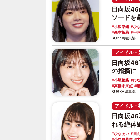
日向坂4
ソードを
小坂菜緒
ひ
森本茉莉
平
BUBKA編集部
アイドル・
日向坂4
の指摘に
小坂菜緒
ひ
髙橋未来虹
BUBKA編集部
アイドル・
日向坂4
れる絶体
ひなあい
日
小西夏菜実