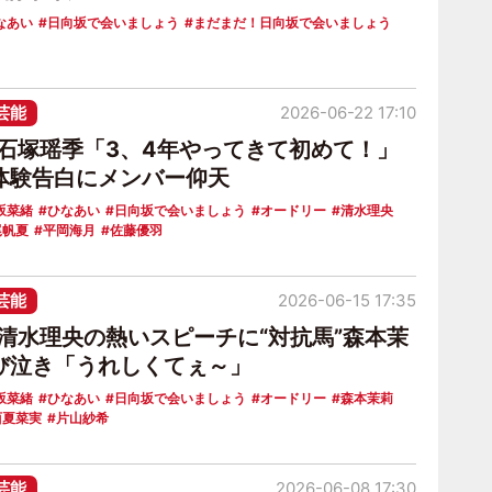
なあい
日向坂で会いましょう
まだまだ！日向坂で会いましょう
芸能
2026-06-22 17:10
6石塚瑶季「3、4年やってきて初めて！」
体験告白にメンバー仰天
坂菜緒
ひなあい
日向坂で会いましょう
オードリー
清水理央
尾帆夏
平岡海月
佐藤優羽
芸能
2026-06-15 17:35
6清水理央の熱いスピーチに“対抗馬”森本茉
び泣き「うれしくてぇ～」
坂菜緒
ひなあい
日向坂で会いましょう
オードリー
森本茉莉
西夏菜実
片山紗希
芸能
2026-06-08 17:30