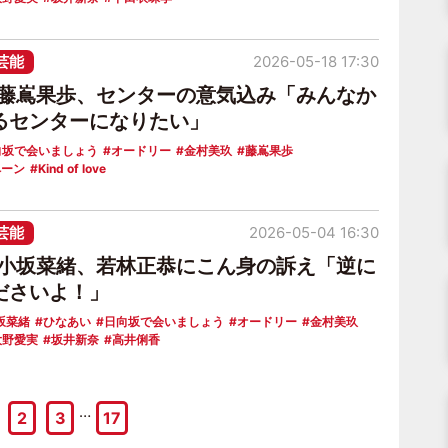
芸能
2026-05-18 17:30
6藤嶌果歩、センターの意気込み「みんなか
るセンターになりたい」
向坂で会いましょう
オードリー
金村美玖
藤嶌果歩
ペーン
Kind of love
芸能
2026-05-04 16:30
6小坂菜緒、若林正恭にこん身の訴え「逆に
ださいよ！」
坂菜緒
ひなあい
日向坂で会いましょう
オードリー
金村美玖
大野愛実
坂井新奈
高井俐香
…
2
3
17