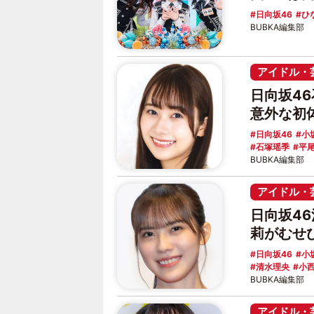
日向坂46
ひ
BUBKA編集部
アイドル・
日向坂4
意外な初
日向坂46
小
石塚瑶季
平
BUBKA編集部
アイドル・
日向坂4
莉がむせ
日向坂46
小
清水理央
小
BUBKA編集部
アイドル・