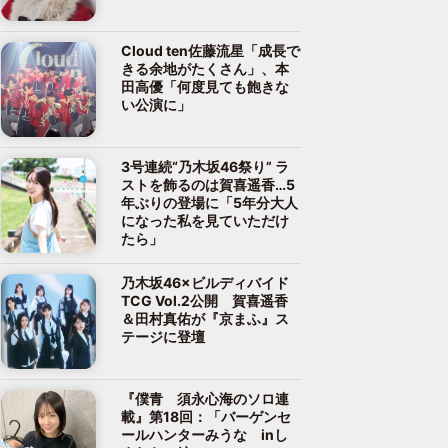
Cloud ten佐藤流星「成長で
きる余地がたくさん」、本
田高優「何度見ても飽きな
い公演に」
3号連続“乃木坂46祭り” ラ
ストを飾るのは賀喜遥香…5
年ぶりの登場に「5年分大人
になった私を見ていただけ
たら」
乃木坂46×ビルディバイド
TCG Vol.2公開 賀喜遥香
＆田村真佑が『京まふ』ス
テージに登壇
『僕青 須永心海のソロ連
載』第18回：「バーゲンセ
ールハンターみうな inし