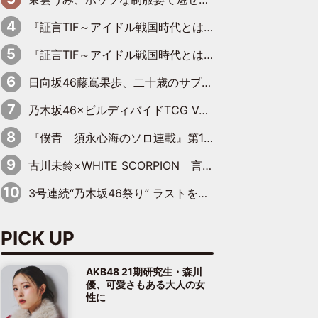
『証言TIF～アイドル戦国時代とはなんだったのか～』第8回：Negicco・Nao☆×Megu×Kaede「東京からオファーが来たのと、梨の皮剥きとどっちが大事なんだって」
『証言TIF～アイドル戦国時代とはなんだったのか～』第10回：さくら学院・武藤彩未×飯田らうら「正直、中3で辞めるというのを信じてなくて。そう言われてはいたけど、嘘でしょって」
日向坂46藤嶌果歩、二十歳のサプライズバースデーに大喜び「頼られる先輩になれるように努力していきたい」
乃木坂46×ビルディバイドTCG Vol.2公開 賀喜遥香＆田村真佑が『京まふ』ステージに登壇
『僕青 須永心海のソロ連載』第18回：「バーゲンセールハンターみうな inしまむら」編
古川未鈴×WHITE SCORPION 言葉が背中を押した“それぞれの決意”
3号連続“乃木坂46祭り” ラストを飾るのは賀喜遥香…5年ぶりの登場に「5年分大人になった私を見ていただけたら」
PICK UP
AKB48 21期研究生・森川
優、可愛さもある大人の女
性に