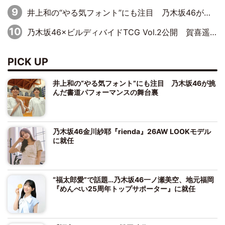
井上和の“やる気フォント”にも注目 乃木坂46が挑んだ書道パフォーマンスの舞台裏
乃木坂46×ビルディバイドTCG Vol.2公開 賀喜遥香＆田村真佑が『京まふ』ステージに登壇
PICK UP
井上和の“やる気フォント”にも注目 乃木坂46が挑
んだ書道パフォーマンスの舞台裏
乃木坂46金川紗耶『rienda』26AW LOOKモデル
に就任
“福太郎愛”で話題…乃木坂46一ノ瀬美空、地元福岡
『めんべい25周年トップサポーター』に就任