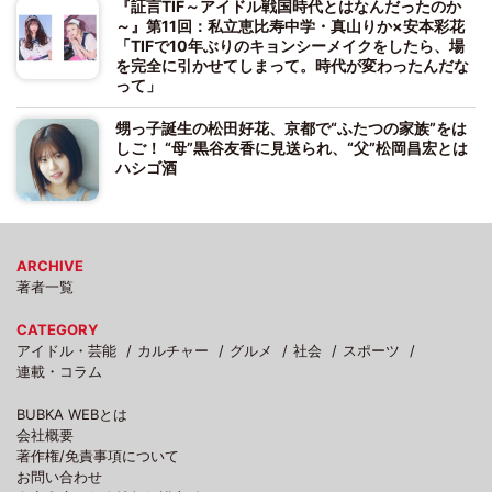
『証言TIF～アイドル戦国時代とはなんだったのか
～』第11回：私立恵比寿中学・真山りか×安本彩花
「TIFで10年ぶりのキョンシーメイクをしたら、場
を完全に引かせてしまって。時代が変わったんだな
って」
甥っ子誕生の松田好花、京都で“ふたつの家族”をは
しご！ “母”黒谷友香に見送られ、“父”松岡昌宏とは
ハシゴ酒
ARCHIVE
著者一覧
CATEGORY
アイドル・芸能
カルチャー
グルメ
社会
スポーツ
連載・コラム
BUBKA WEBとは
会社概要
著作権/免責事項について
お問い合わせ