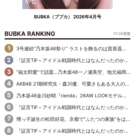
BUBKA（ブブカ） 2026年4月号
BUBKA RANKING
17:30更新
3号連続“乃木坂46祭り” ラストを飾るのは賀喜遥香…5年ぶりの登場に「5年分大人になった私を見ていただけたら」
『証言TIF～アイドル戦国時代とはなんだったのか～』第6回：でんぱ組.inc・古川未鈴×相沢梨紗「『ハロプロやりたかったな』って言ったら、夢眠ねむさんに『てめえはでんぱ組．incなんだよ！』って肩パンされて(笑)」
“福太郎愛”で話題…乃木坂46一ノ瀬美空、地元福岡『めんべい25周年トップサポーター』に就任
AKB48 21期研究生・森川優、可愛さもある大人の女性に
乃木坂46金川紗耶『rienda』26AW LOOKモデルに就任
『証言TIF～アイドル戦国時代とはなんだったのか～』第11回：私立恵比寿中学・真山りか×安本彩花「TIFで10年ぶりのキョンシーメイクをしたら、場を完全に引かせてしまって。時代が変わったんだなって」
甥っ子誕生の松田好花、京都で“ふたつの家族”をはしご！ “母”黒谷友香に見送られ、“父”松岡昌宏とはハシゴ酒
『証言TIF～アイドル戦国時代とはなんだったのか～』第10回：さくら学院・武藤彩未×飯田らうら「正直、中3で辞めるというのを信じてなくて。そう言われてはいたけど、嘘でしょって」