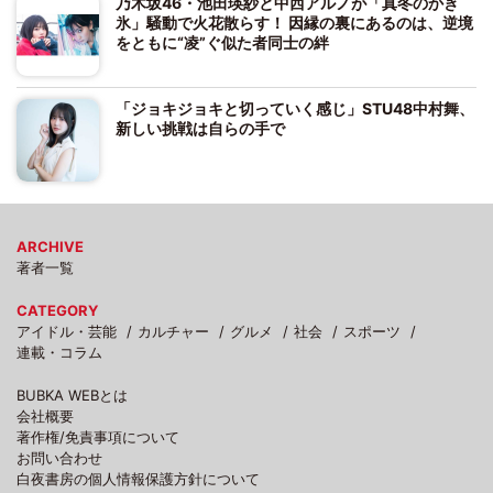
乃木坂46・池田瑛紗と中西アルノが「真冬のかき
氷」騒動で火花散らす！ 因縁の裏にあるのは、逆境
をともに“凌”ぐ似た者同士の絆
「ジョキジョキと切っていく感じ」STU48中村舞、
新しい挑戦は自らの手で
ARCHIVE
著者一覧
CATEGORY
アイドル・芸能
カルチャー
グルメ
社会
スポーツ
連載・コラム
BUBKA WEBとは
会社概要
著作権/免責事項について
お問い合わせ
白夜書房の個人情報保護方針について