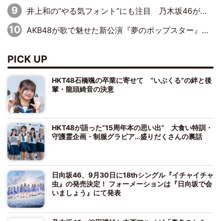
井上和の“やる気フォント”にも注目 乃木坂46が挑んだ書道パフォーマンスの舞台裏
AKB48が歌で魅せた新公演『夢のポップスター』 初日から全身全霊のステージ
PICK UP
HKT48石橋颯の卒業に寄せて “いぶくる”の絆と後
輩・龍頭綺音の決意
HKT48が語った“15周年本の思い出” 大食い特訓・
守護霊企画・制服グラビア…盛りだくさんの裏話
日向坂46、9月30日に18thシングル『イチャイチャ
虫』の発売決定！ フォーメーションは『日向坂で会
いましょう』にて発表