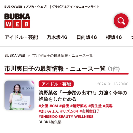
BUBKA WEB（ブブカ・ウェブ）｜グラビア＆アイドルニュースサイト
アイドル・芸能
乃木坂46
日向坂46
櫻坂46
BUBKA WEB
市川実日子の最新情報・ニュース一覧
市川実日子の最新情報・ニュース一覧
(1件)
アイドル・芸能
2024-01-18 20:00
清野菜名「一歩踏み出す!!」力強く今年の
抱負をしたためる
女優
CM
俳優
清野菜名
資生堂
美容
あいみょん
リズム64
市川実日子
SHISEIDO BEAUTY WELLNESS
BUBKA編集部