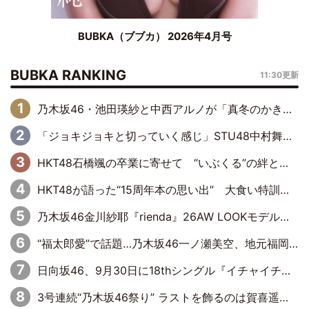
BUBKA（ブブカ） 2026年4月号
BUBKA RANKING
11:30更新
乃木坂46・池田瑛紗と中西アルノが「真冬のかき氷」騒動で火花散らす！ 因縁の裏にあるのは、逆境をともに“凌”ぐ似た者同士の絆
「ジョキジョキと切っていく感じ」STU48中村舞、新しい挑戦は自らの手で
HKT48石橋颯の卒業に寄せて “いぶくる”の絆と後輩・龍頭綺音の決意
HKT48が語った“15周年本の思い出” 大食い特訓・守護霊企画・制服グラビア…盛りだくさんの裏話
乃木坂46金川紗耶『rienda』26AW LOOKモデルに就任
“福太郎愛”で話題…乃木坂46一ノ瀬美空、地元福岡『めんべい25周年トップサポーター』に就任
日向坂46、9月30日に18thシングル『イチャイチャ虫』の発売決定！ フォーメーションは『日向坂で会いましょう』にて発表
3号連続“乃木坂46祭り” ラストを飾るのは賀喜遥香…5年ぶりの登場に「5年分大人になった私を見ていただけたら」