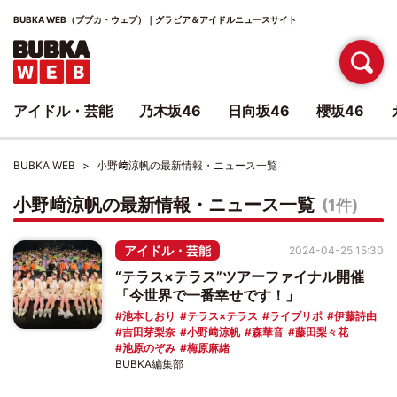
BUBKA WEB（ブブカ・ウェブ）｜グラビア＆アイドルニュースサイト
アイドル・芸能
乃木坂46
日向坂46
櫻坂46
BUBKA WEB
小野﨑涼帆の最新情報・ニュース一覧
小野﨑涼帆の最新情報・ニュース一覧
(1件)
アイドル・芸能
2024-04-25 15:30
“テラス×テラス”ツアーファイナル開催
「今世界で一番幸せです！」
池本しおり
テラス×テラス
ライブリポ
伊藤詩由
吉田芽梨奈
小野﨑涼帆
森華音
藤田梨々花
池原のぞみ
梅原麻緒
BUBKA編集部