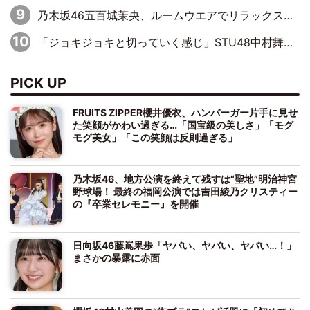
乃木坂46五百城茉央、ルームウエアでリラックス「今回のグラビアを見て成長を感じていただけるとうれしい」
「ジョキジョキと切っていく感じ」STU48中村舞、新しい挑戦は自らの手で
PICK UP
FRUITS ZIPPER櫻井優衣、ハンバーガー片手に見せ
た笑顔がかわい過ぎる…「国宝級の美しさ」「モグ
モグ美女」「この笑顔は反則過ぎる」
乃木坂46、地方公演を終えて残すは“聖地”明治神宮
野球場！ 最終の福岡公演では吉田綾乃クリスティー
の『卒業セレモニー』を開催
日向坂46藤嶌果歩「ヤバい、ヤバい、ヤバい…！」
まさかの暴露に赤面