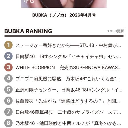
BUBKA（ブブカ） 2026年4月号
BUBKA RANKING
17:30更新
ステージが一番好きだから――STU48・中村舞が描く“これからの私”
日向坂46、18thシングル『イチャイチャ虫』センターは正源司陽子に決定& 佐藤優羽や平岡海月など、“ひなた坂46”からの選抜入りも注目！
WHITE SCORPION、完売のSUPERNOVA KAWASAKIで沸いた“着席型LIVE” 『BASE Live #16』昼公演リポート
プニプニ扇風機に騒然 乃木坂46“これいくら金”延長中は今回もわちゃわちゃ全開
正源司陽子センター、日向坂46 18thシングル『イチャイチャ虫』新ビジュアル公開
佐藤優羽「先生から『進路はどうするの？』と聞かれて。『実は……』とXのトレンドで1位になっているスマホを見せました」【日向坂46『五期生LIVE』開催記念 五期生“変革”ドキュメンタリー③】
日向坂46藤嶌果歩、二十歳のサプライズバースデーに大喜び「頼られる先輩になれるように努力していきたい」
乃木坂46・池田瑛紗と中西アルノが「真冬のかき氷」騒動で火花散らす！ 因縁の裏にあるのは、逆境をともに“凌”ぐ似た者同士の絆