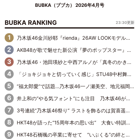
BUBKA（ブブカ） 2026年4月号
BUBKA RANKING
23:30更新
乃木坂46金川紗耶『rienda』26AW LOOKモデルに就任
AKB48が歌で魅せた新公演『夢のポップスター』 初日から全身全霊のステージ
乃木坂46・池田瑛紗と中西アルノが「真冬のかき氷」騒動で火花散らす！ 因縁の裏にあるのは、逆境をともに“凌”ぐ似た者同士の絆
「ジョキジョキと切っていく感じ」STU48中村舞、新しい挑戦は自らの手で
“福太郎愛”で話題…乃木坂46一ノ瀬美空、地元福岡『めんべい25周年トップサポーター』に就任
井上和の“やる気フォント”にも注目 乃木坂46が挑んだ書道パフォーマンスの舞台裏
3号連続“乃木坂46祭り” ラストを飾るのは賀喜遥香…5年ぶりの登場に「5年分大人になった私を見ていただけたら」
HKT48が語った“15周年本の思い出” 大食い特訓・守護霊企画・制服グラビア…盛りだくさんの裏話
HKT48石橋颯の卒業に寄せて “いぶくる”の絆と後輩・龍頭綺音の決意