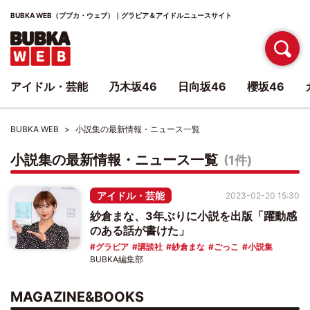
BUBKA WEB（ブブカ・ウェブ）｜グラビア＆アイドルニュースサイト
アイドル・芸能
乃木坂46
日向坂46
櫻坂46
BUBKA WEB
小説集の最新情報・ニュース一覧
小説集の最新情報・ニュース一覧
(1件)
アイドル・芸能
2023-02-20 15:30
紗倉まな、3年ぶりに小説を出版「躍動感
のある話が書けた」
グラビア
講談社
紗倉まな
ごっこ
小説集
BUBKA編集部
MAGAZINE&BOOKS