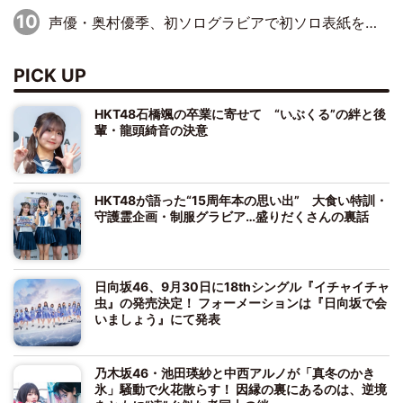
声優・奥村優季、初ソログラビアで初ソロ表紙を飾る！ 初めて見せる表情や、声優を志したきっかけなどを語った必読のインタビューを掲載
PICK UP
HKT48石橋颯の卒業に寄せて “いぶくる”の絆と後
輩・龍頭綺音の決意
HKT48が語った“15周年本の思い出” 大食い特訓・
守護霊企画・制服グラビア…盛りだくさんの裏話
日向坂46、9月30日に18thシングル『イチャイチャ
虫』の発売決定！ フォーメーションは『日向坂で会
いましょう』にて発表
乃木坂46・池田瑛紗と中西アルノが「真冬のかき
氷」騒動で火花散らす！ 因縁の裏にあるのは、逆境