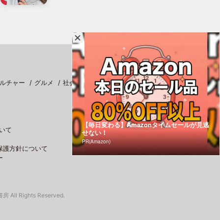
ルチャー
グルメ
社会
スポーツ
【毎日変わる】Amazonタイムセールが見逃
いて
せない！
PR(Amazon)
保護方針について
ー
 All Rights Reserved.