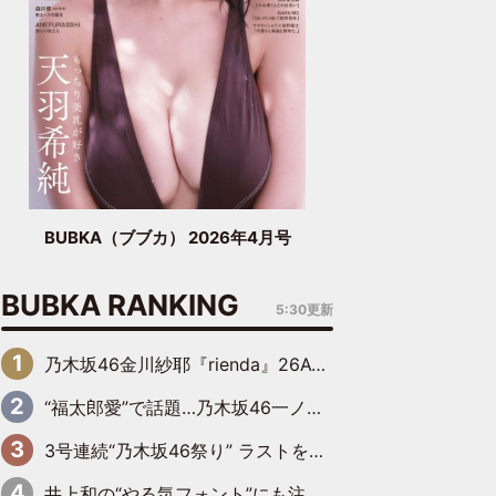
BUBKA（ブブカ） 2026年4月号
BUBKA RANKING
5:30更新
乃木坂46金川紗耶『rienda』26AW LOOKモデルに就任
“福太郎愛”で話題…乃木坂46一ノ瀬美空、地元福岡『めんべい25周年トップサポーター』に就任
3号連続“乃木坂46祭り” ラストを飾るのは賀喜遥香…5年ぶりの登場に「5年分大人になった私を見ていただけたら」
井上和の“やる気フォント”にも注目 乃木坂46が挑んだ書道パフォーマンスの舞台裏