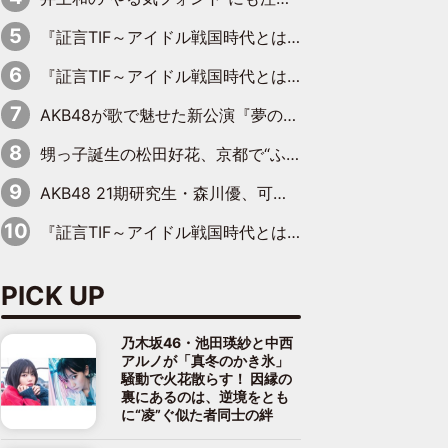
『証言TIF～アイドル戦国時代とはなんだったのか～』第6回：でんぱ組.inc・古川未鈴×相沢梨紗「『ハロプロやりたかったな』って言ったら、夢眠ねむさんに『てめえはでんぱ組．incなんだよ！』って肩パンされて(笑)」
『証言TIF～アイドル戦国時代とはなんだったのか～』第11回：私立恵比寿中学・真山りか×安本彩花「TIFで10年ぶりのキョンシーメイクをしたら、場を完全に引かせてしまって。時代が変わったんだなって」
AKB48が歌で魅せた新公演『夢のポップスター』 初日から全身全霊のステージ
甥っ子誕生の松田好花、京都で“ふたつの家族”をはしご！ “母”黒谷友香に見送られ、“父”松岡昌宏とはハシゴ酒
AKB48 21期研究生・森川優、可愛さもある大人の女性に
『証言TIF～アイドル戦国時代とはなんだったのか～』第10回：さくら学院・武藤彩未×飯田らうら「正直、中3で辞めるというのを信じてなくて。そう言われてはいたけど、嘘でしょって」
PICK UP
乃木坂46・池田瑛紗と中西
アルノが「真冬のかき氷」
騒動で火花散らす！ 因縁の
裏にあるのは、逆境をとも
に“凌”ぐ似た者同士の絆