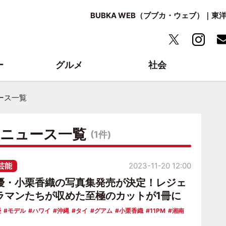
BUBKA WEB（ブブカ・ウェブ）｜
ー
グルメ
社会
ース一覧
・ニュース一覧
(1件)
芸能
2023-11-20 12:00
優・小栗香織の写真集発売が決定！レジェ
ラマンたちが収めた至極のカットが1冊に
優
モデル
ハワイ
沖縄
タイ
グアム
小栗香織
11PM
湘南