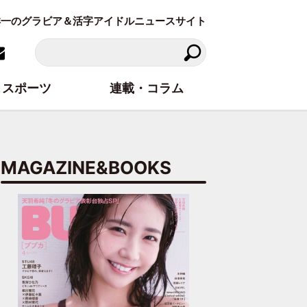
東洋一のグラビア＆活字アイドルニュースサイト
スポーツ
連載・コラム
MAGAZINE&BOOKS