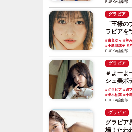
BUBKA編集部
グラビア
「王様の
ラビアを“
由良ゆら
尊
小島瑠璃子
BUBKA編集部
グラビア
＃よーよ
シュ美ボ
グラビア
週
冴木柚葉
小
BUBKA編集部
グラビア
グラビア
場！たわ