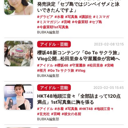
発売決定「セブ島ではジンベイザメと泳
いできたんですよ」
グラビア
水着
写真集
講談社
ミスマガ
ミスマガジン
宮崎
今森茉耶
セブ島
今森茉耶1st写真集
BUBKA編集部
アイドル・芸能
2023-02-08 12:15
櫻坂46新コンテンツ「Go To サクラ旅」
Vlog公開…松田里奈＆守屋麗奈が宮崎へ
アイドル
櫻坂46
守屋麗奈
松田里奈
宮崎
桜月
Go To サクラ旅
Vlog
BUBKA編集部
アイドル・芸能
2023-02-05 15:45
HKT48地頭江音々「全部詰まって120点
満点」1st写真集に胸を張る
アイドル
水着
写真集
HKT48
地頭江音々
玄光社
宮崎
彼女の名前
BUBKA編集部