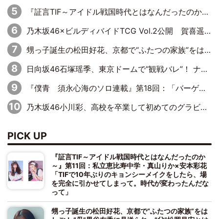
『証言TIF～アイドル戦国時代とはなんだったのか～』第10回：さくら学院・武藤彩未×飯田らうら「正直、中3で辞めるというのを信じてなくて。そう言われてはいたけど、嘘でしょって」
乃木坂46×ビルディバイドTCG Vol.2公開 賀喜遥香＆田村真佑が『京まふ』ステージに登壇
甥っ子誕生の松田好花、京都で“ふたつの家族”をはしご！ “母”黒谷友香に見送られ、“父”松岡昌宏とはハシゴ酒
日向坂46石塚瑶季、東京ドームで“観戦バレ”！ ナイツ・塙も認めた「巨人に詳しすぎるアイドル」は元VENUSスクール生で杉内コーチ推し⁉
『僕青 須永心海のソロ連載』第18回：「バーゲンセールハンターみうな inしまむら」編
乃木坂46小川彩、高校を卒業して初めてのグラビア「大人になった感じがしました(笑)」
PICK UP
『証言TIF～アイドル戦国時代とはなんだったのか
～』第11回：私立恵比寿中学・真山りか×安本彩花
「TIFで10年ぶりのキョンシーメイクをしたら、場
を完全に引かせてしまって。時代が変わったんだな
って」
甥っ子誕生の松田好花、京都で“ふたつの家族”をは