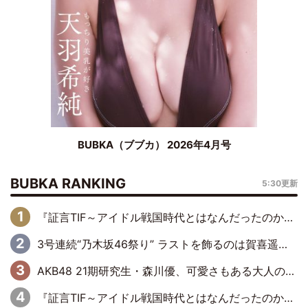
BUBKA（ブブカ） 2026年4月号
BUBKA RANKING
5:30更新
『証言TIF～アイドル戦国時代とはなんだったのか～』第6回：でんぱ組.inc・古川未鈴×相沢梨紗「『ハロプロやりたかったな』って言ったら、夢眠ねむさんに『てめえはでんぱ組．incなんだよ！』って肩パンされて(笑)」
3号連続“乃木坂46祭り” ラストを飾るのは賀喜遥香…5年ぶりの登場に「5年分大人になった私を見ていただけたら」
AKB48 21期研究生・森川優、可愛さもある大人の女性に
『証言TIF～アイドル戦国時代とはなんだったのか～』第11回：私立恵比寿中学・真山りか×安本彩花「TIFで10年ぶりのキョンシーメイクをしたら、場を完全に引かせてしまって。時代が変わったんだなって」