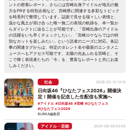
ントの密着レポート、さらには宮崎出身アイドルが地元の魅
力をPRする特別企画など、宮崎県に関連する多彩なトピック
を時系列で整理しています。誌面で見せる瑞々しい表情と、
温かな風土が溶け合った唯一無二の表現の軌跡を、本一覧か
らダイレクトに辿ることが可能です。「宮崎出身のアイドル
の活躍をいち早くチェックしたい」「宮崎ロケならではの特
別なカットを楽しみたい」という読者のニーズに対応。各記
事の関連タグからは、特定のタレント名や最新のエンタメニ
ュースへもアクセス可能です。太陽の光あふれる宮崎と、そ
こで輝く表現者たちの「今」を、豊富なレポートと共にお楽
しみください。
社会
2026-02-10 12:15
日向坂46『ひなたフェス2026』開催決
定！開催を記念した生配信も実施へ
アイドル
日向坂46
宮崎
ひなたフェス
ひなたフェス2026
BUBKA編集部
アイドル・芸能
2024-09-09 00:00