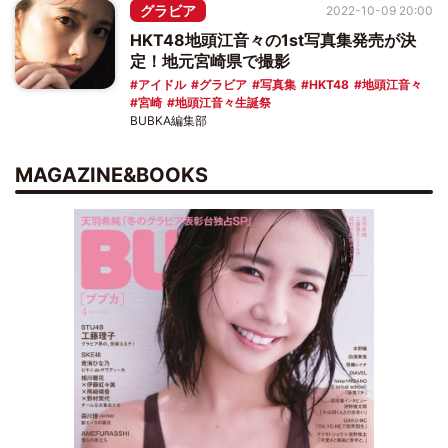
グラビア
2022-10-09 20:00
HKT48地頭江音々の1st写真集発売が決
定！地元宮崎県で撮影
アイドル
グラビア
写真集
HKT48
地頭江音々
宮崎
地頭江音々生誕祭
BUBKA編集部
MAGAZINE&BOOKS