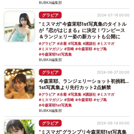
BUBKA編集部
グラビア
2024-07-16 00:00
“ミスマガ”今森茉耶1st写真集のタイトル
が『恋がはじまる』に決定！ワンピース
＆ランジェリー姿の新カットも公開に
グラビア
水着
写真集
講談社
ミスマガ
ミスマガジン
宮崎
今森茉耶
セブ島
今森茉耶1st写真集
BUBKA編集部
グラビア
2024-06-27 00:00
今森茉耶、ランジェリーショット初挑戦…
1st写真集より先行カット2点解禁
グラビア
水着
写真集
講談社
ミスマガ
ミスマガジン
宮崎
今森茉耶
セブ島
今森茉耶1st写真集
BUBKA編集部
グラビア
2024-06-14 00:00
“ミスマガ”グランプリ今森茉耶1st写真集