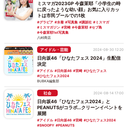
ミスマガ2023GP 今森茉耶「小学生の時
に戻ったような幼い顔」お気に入りカッ
トは市民プールでの1枚
グラビア
水着
写真集
講談社
ミスマガ
ミスマガジン
宮崎
今森茉耶
セブ島
今森茉耶1st写真集
八峠商店
アイドル・芸能
2024-08-30 12:20
日向坂46「ひなたフェス 2024」生配信
決定
アイドル
日向坂46
宮崎
ひなたフェス
ひなたフェス2024
BUBKA編集部
社会
2024-08-14 17:00
日向坂46「ひなたフェス2024」と
PEANUTSがコラボ…クリーンイベントを
展開
アイドル
日向坂46
宮崎
ひなたフェス2024
SNOOPY
PEANUTS