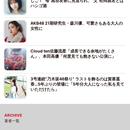
しご！ “母”黒谷友香に見送られ、“父”松岡昌宏とは
ハシゴ酒
AKB48 21期研究生・森川優、可愛さもある大人の
女性に
Cloud ten佐藤流星「成長できる余地がたくさ
ん」、本田高優「何度見ても飽きない公演に」
3号連続“乃木坂46祭り” ラストを飾るのは賀喜遥
香…5年ぶりの登場に「5年分大人になった私を見て
いただけたら」
ARCHIVE
著者一覧