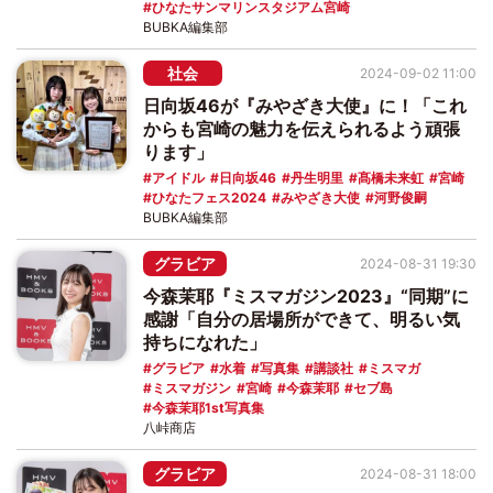
ひなたサンマリンスタジアム宮崎
BUBKA編集部
社会
2024-09-02 11:00
日向坂46が『みやざき大使』に！「これ
からも宮崎の魅力を伝えられるよう頑張
ります」
アイドル
日向坂46
丹生明里
髙橋未来虹
宮崎
ひなたフェス2024
みやざき大使
河野俊嗣
BUBKA編集部
グラビア
2024-08-31 19:30
今森茉耶『ミスマガジン2023』“同期”に
感謝「自分の居場所ができて、明るい気
持ちになれた」
グラビア
水着
写真集
講談社
ミスマガ
ミスマガジン
宮崎
今森茉耶
セブ島
今森茉耶1st写真集
八峠商店
グラビア
2024-08-31 18:00