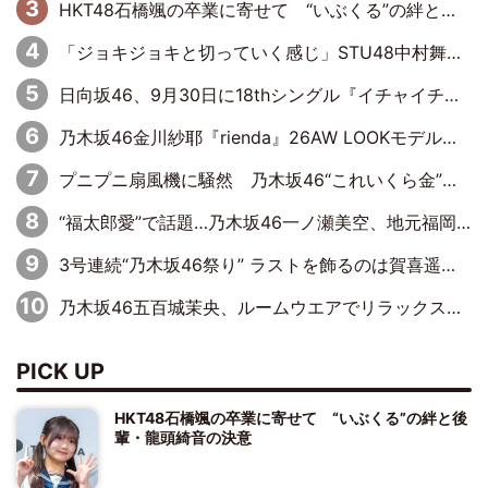
HKT48石橋颯の卒業に寄せて “いぶくる”の絆と後輩・龍頭綺音の決意
「ジョキジョキと切っていく感じ」STU48中村舞、新しい挑戦は自らの手で
日向坂46、9月30日に18thシングル『イチャイチャ虫』の発売決定！ フォーメーションは『日向坂で会いましょう』にて発表
乃木坂46金川紗耶『rienda』26AW LOOKモデルに就任
プニプニ扇風機に騒然 乃木坂46“これいくら金”延長中は今回もわちゃわちゃ全開
“福太郎愛”で話題…乃木坂46一ノ瀬美空、地元福岡『めんべい25周年トップサポーター』に就任
3号連続“乃木坂46祭り” ラストを飾るのは賀喜遥香…5年ぶりの登場に「5年分大人になった私を見ていただけたら」
乃木坂46五百城茉央、ルームウエアでリラックス「今回のグラビアを見て成長を感じていただけるとうれしい」
PICK UP
HKT48石橋颯の卒業に寄せて “いぶくる”の絆と後
輩・龍頭綺音の決意