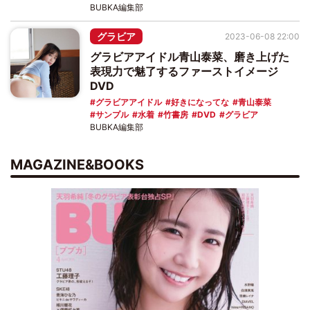
BUBKA編集部
グラビア
2023-06-08 22:00
グラビアアイドル青山泰菜、磨き上げた
表現力で魅了するファーストイメージ
DVD
グラビアアイドル
好きになってな
青山泰菜
サンプル
水着
竹書房
DVD
グラビア
BUBKA編集部
MAGAZINE&BOOKS