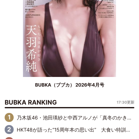
BUBKA（ブブカ） 2026年4月号
BUBKA RANKING
17:30更新
乃木坂46・池田瑛紗と中西アルノが「真冬のかき氷」騒動で火花散らす！ 因縁の裏にあるのは、逆境をともに“凌”ぐ似た者同士の絆
HKT48が語った“15周年本の思い出” 大食い特訓・守護霊企画・制服グラビア…盛りだくさんの裏話