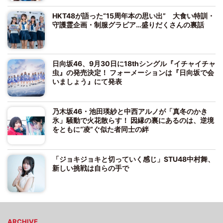
HKT48が語った“15周年本の思い出” 大食い特訓・
守護霊企画・制服グラビア…盛りだくさんの裏話
日向坂46、9月30日に18thシングル『イチャイチャ
虫』の発売決定！ フォーメーションは『日向坂で会
いましょう』にて発表
乃木坂46・池田瑛紗と中西アルノが「真冬のかき
氷」騒動で火花散らす！ 因縁の裏にあるのは、逆境
をともに“凌”ぐ似た者同士の絆
「ジョキジョキと切っていく感じ」STU48中村舞、
新しい挑戦は自らの手で
ARCHIVE