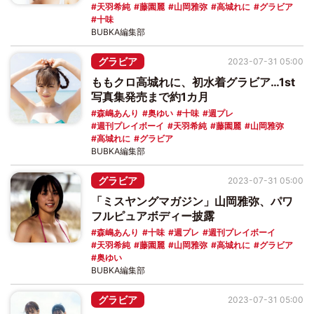
天羽希純
藤園麗
山岡雅弥
高城れに
グラビア
十味
BUBKA編集部
グラビア
2023-07-31 05:00
ももクロ高城れに、初水着グラビア…1st
写真集発売まで約1カ月
森嶋あんり
奥ゆい
十味
週プレ
週刊プレイボーイ
天羽希純
藤園麗
山岡雅弥
高城れに
グラビア
BUBKA編集部
グラビア
2023-07-31 05:00
「ミスヤングマガジン」山岡雅弥、パワ
フルピュアボディー披露
森嶋あんり
十味
週プレ
週刊プレイボーイ
天羽希純
藤園麗
山岡雅弥
高城れに
グラビア
奥ゆい
BUBKA編集部
グラビア
2023-07-31 05:00