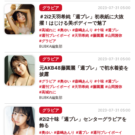
グラビア
2023-07-31 05:00
＃2i2天羽希純「週プレ」初表紙に大抜
擢！はじける美ボディーで魅了
高城れに
奥ゆい
森嶋あんり
十味
週プレ
週刊プレイボーイ
天羽希純
藤園麗
山岡雅弥
グラビア
BUBKA編集部
グラビア
2023-07-31 05:00
元AKB48藤園麗「週プレ」で初水着姿を
披露
グラビア
奥ゆい
森嶋あんり
十味
週プレ
週刊プレイボーイ
天羽希純
藤園麗
山岡雅弥
高城れに
BUBKA編集部
グラビア
2023-07-31 05:00
#2i2十味「週プレ」センターグラビアを
飾る
奥ゆい
森嶋あんり
週プレ
週刊プレイボーイ