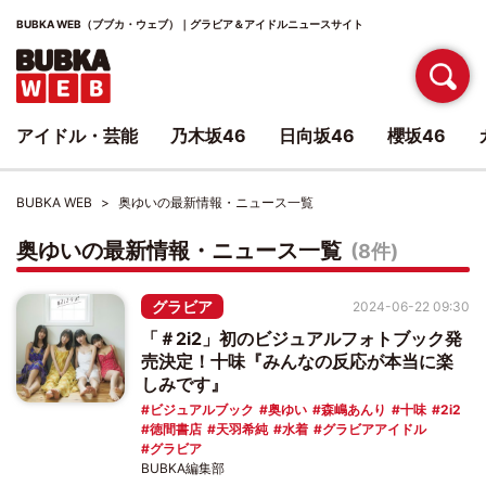
BUBKA WEB（ブブカ・ウェブ）｜グラビア＆アイドルニュースサイト
アイドル・芸能
乃木坂46
日向坂46
櫻坂46
BUBKA WEB
奥ゆいの最新情報・ニュース一覧
奥ゆいの最新情報・ニュース一覧
(8件)
グラビア
2024-06-22 09:30
「＃2i2」初のビジュアルフォトブック発
売決定！十味『みんなの反応が本当に楽
しみです』
ビジュアルブック
奥ゆい
森嶋あんり
十味
2i2
徳間書店
天羽希純
水着
グラビアアイドル
グラビア
BUBKA編集部