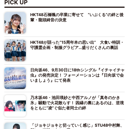
PICK UP
HKT48石橋颯の卒業に寄せて “いぶくる”の絆と後
輩・龍頭綺音の決意
HKT48が語った“15周年本の思い出” 大食い特訓・
守護霊企画・制服グラビア…盛りだくさんの裏話
日向坂46、9月30日に18thシングル『イチャイチャ
虫』の発売決定！ フォーメーションは『日向坂で会
いましょう』にて発表
乃木坂46・池田瑛紗と中西アルノが「真冬のかき
氷」騒動で火花散らす！ 因縁の裏にあるのは、逆境
をともに“凌”ぐ似た者同士の絆
「ジョキジョキと切っていく感じ」STU48中村舞、