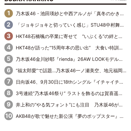
乃木坂46・池田瑛紗と中西アルノが「真冬のかき氷」騒動で火花散らす！ 因縁の裏にあるのは、逆境をともに“凌”ぐ似た者同士の絆
「ジョキジョキと切っていく感じ」STU48中村舞、新しい挑戦は自らの手で
HKT48石橋颯の卒業に寄せて “いぶくる”の絆と後輩・龍頭綺音の決意
HKT48が語った“15周年本の思い出” 大食い特訓・守護霊企画・制服グラビア…盛りだくさんの裏話
乃木坂46金川紗耶『rienda』26AW LOOKモデルに就任
“福太郎愛”で話題…乃木坂46一ノ瀬美空、地元福岡『めんべい25周年トップサポーター』に就任
日向坂46、9月30日に18thシングル『イチャイチャ虫』の発売決定！ フォーメーションは『日向坂で会いましょう』にて発表
3号連続“乃木坂46祭り” ラストを飾るのは賀喜遥香…5年ぶりの登場に「5年分大人になった私を見ていただけたら」
井上和の“やる気フォント”にも注目 乃木坂46が挑んだ書道パフォーマンスの舞台裏
AKB48が歌で魅せた新公演『夢のポップスター』 初日から全身全霊のステージ