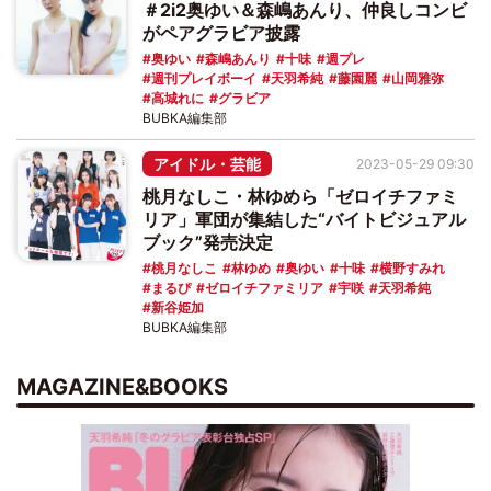
＃2i2奥ゆい＆森嶋あんり、仲良しコンビ
がペアグラビア披露
奥ゆい
森嶋あんり
十味
週プレ
週刊プレイボーイ
天羽希純
藤園麗
山岡雅弥
高城れに
グラビア
BUBKA編集部
アイドル・芸能
2023-05-29 09:30
桃月なしこ・林ゆめら「ゼロイチファミ
リア」軍団が集結した“バイトビジュアル
ブック”発売決定
桃月なしこ
林ゆめ
奥ゆい
十味
横野すみれ
まるぴ
ゼロイチファミリア
宇咲
天羽希純
新谷姫加
BUBKA編集部
MAGAZINE&BOOKS