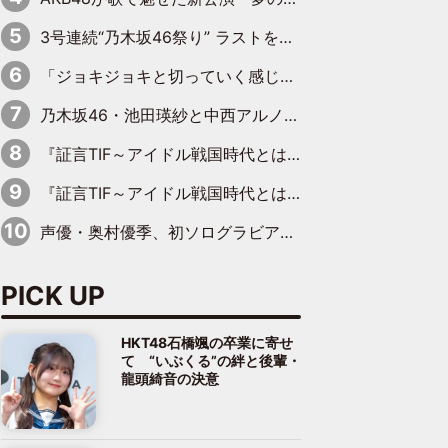
3号連続“乃木坂46祭り” ラストを飾るのは賀喜遥香…5年ぶりの登場に「5年分大人になった私を見ていただけたら」
「ジョキジョキと切っていく感じ」STU48中村舞、新しい挑戦は自らの手で
乃木坂46・池田瑛紗と中西アルノが「真冬のかき氷」騒動で火花散らす！ 因縁の裏にあるのは、逆境をともに“凌”ぐ似た者同士の絆
『証言TIF～アイドル戦国時代とはなんだったのか～』第11回：私立恵比寿中学・真山りか×安本彩花「TIFで10年ぶりのキョンシーメイクをしたら、場を完全に引かせてしまって。時代が変わったんだなって」
『証言TIF～アイドル戦国時代とはなんだったのか～』第6回：でんぱ組.inc・古川未鈴×相沢梨紗「『ハロプロやりたかったな』って言ったら、夢眠ねむさんに『てめえはでんぱ組．incなんだよ！』って肩パンされて(笑)」
声優・奥村優季、初ソログラビアで初ソロ表紙を飾る！ 初めて見せる表情や、声優を志したきっかけなどを語った必読のインタビューを掲載
PICK UP
HKT48石橋颯の卒業に寄せ
て “いぶくる”の絆と後輩・
龍頭綺音の決意