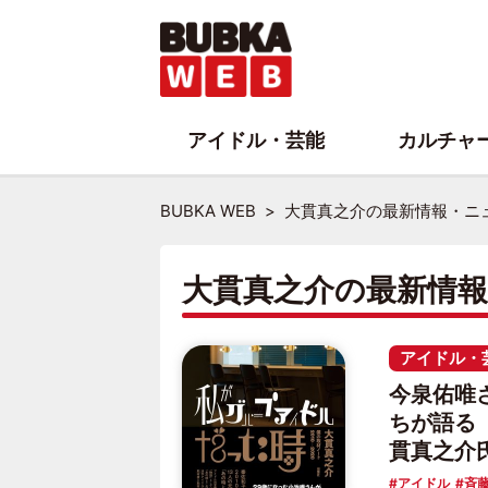
アイドル・芸能
カルチャ
BUBKA WEB
大貫真之介の最新情報・ニ
大貫真之介の最新情
アイドル・
今泉佑唯
ちが語る
貫真之介
アイドル
斉