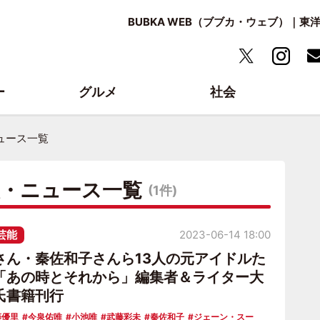
BUBKA WEB（ブブカ・ウェブ）｜
ー
グルメ
社会
ュース一覧
報・ニュース一覧
(1件)
芸能
2023-06-14 18:00
さん・秦佐和子さんら13人の元アイドルた
「あの時とそれから」編集者＆ライター大
氏書籍刊行
藤優里
今泉佑唯
小池唯
武藤彩未
秦佐和子
ジェーン・スー