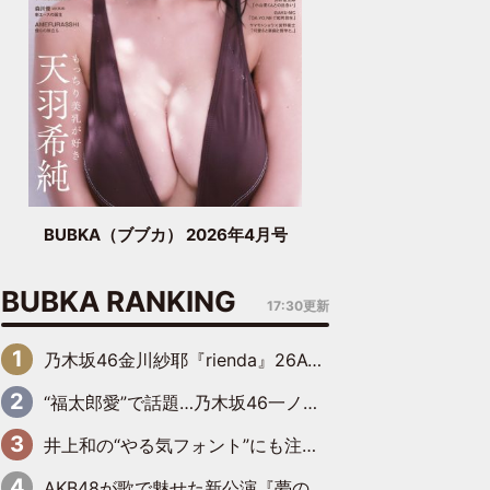
BUBKA（ブブカ） 2026年4月号
BUBKA RANKING
17:30更新
乃木坂46金川紗耶『rienda』26AW LOOKモデルに就任
“福太郎愛”で話題…乃木坂46一ノ瀬美空、地元福岡『めんべい25周年トップサポーター』に就任
井上和の“やる気フォント”にも注目 乃木坂46が挑んだ書道パフォーマンスの舞台裏
AKB48が歌で魅せた新公演『夢のポップスター』 初日から全身全霊のステージ