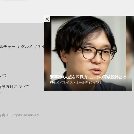
ルチャー
グルメ
社会
スポーツ
いて
新卒200人超を即戦力に。その育成設計とは
PR(シンプレクス・ホールディングス)
保護方針について
ー
 All Rights Reserved.