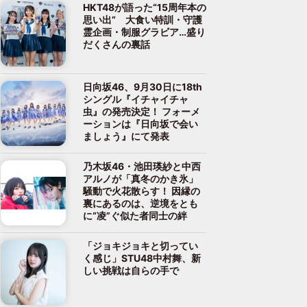
HKT48が語った“15周年本の
思い出” 大食い特訓・守護
霊企画・制服グラビア…盛り
だくさんの裏話
日向坂46、9月30日に18th
シングル『イチャイチャ
虫』の発売決定！ フォーメ
ーションは『日向坂で会い
ましょう』にて発表
乃木坂46・池田瑛紗と中西
アルノが「真冬のかき氷」
騒動で火花散らす！ 因縁の
裏にあるのは、逆境をとも
に“凌”ぐ似た者同士の絆
「ジョキジョキと切ってい
く感じ」STU48中村舞、新
しい挑戦は自らの手で