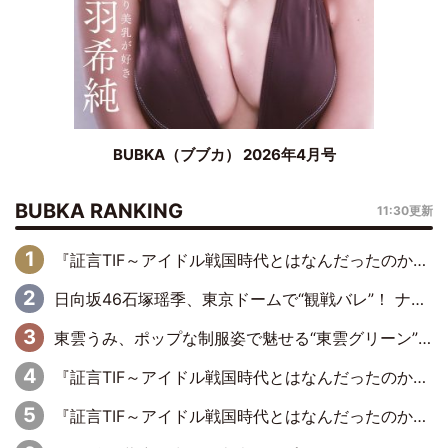
BUBKA（ブブカ） 2026年4月号
BUBKA RANKING
11:30更新
『証言TIF～アイドル戦国時代とはなんだったのか～』第6回：でんぱ組.inc・古川未鈴×相沢梨紗「『ハロプロやりたかったな』って言ったら、夢眠ねむさんに『てめえはでんぱ組．incなんだよ！』って肩パンされて(笑)」
日向坂46石塚瑶季、東京ドームで“観戦バレ”！ ナイツ・塙も認めた「巨人に詳しすぎるアイドル」は元VENUSスクール生で杉内コーチ推し⁉
東雲うみ、ポップな制服姿で魅せる“東雲グリーン”の正体
『証言TIF～アイドル戦国時代とはなんだったのか～』第8回：Negicco・Nao☆×Megu×Kaede「東京からオファーが来たのと、梨の皮剥きとどっちが大事なんだって」
『証言TIF～アイドル戦国時代とはなんだったのか～』第10回：さくら学院・武藤彩未×飯田らうら「正直、中3で辞めるというのを信じてなくて。そう言われてはいたけど、嘘でしょって」