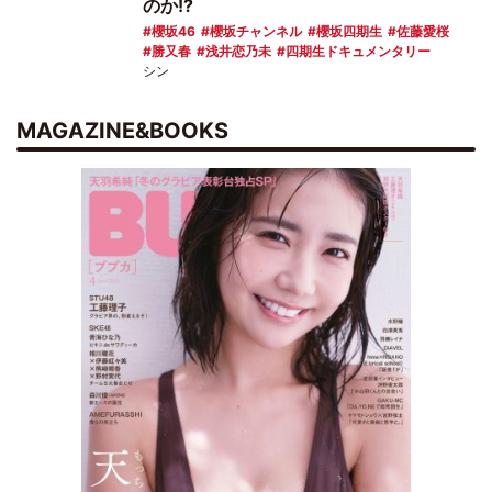
のか!?
櫻坂46
櫻坂チャンネル
櫻坂四期生
佐藤愛桜
勝又春
浅井恋乃未
四期生ドキュメンタリー
シン
MAGAZINE&BOOKS