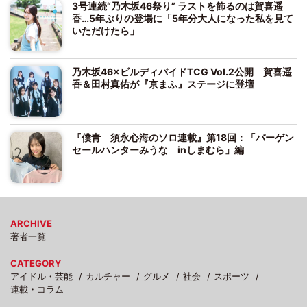
3号連続“乃木坂46祭り” ラストを飾るのは賀喜遥
香…5年ぶりの登場に「5年分大人になった私を見て
いただけたら」
乃木坂46×ビルディバイドTCG Vol.2公開 賀喜遥
香＆田村真佑が『京まふ』ステージに登壇
『僕青 須永心海のソロ連載』第18回：「バーゲン
セールハンターみうな inしまむら」編
ARCHIVE
著者一覧
CATEGORY
アイドル・芸能
カルチャー
グルメ
社会
スポーツ
連載・コラム