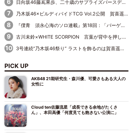
日向坂46藤嶌果歩、二十歳のサプライズバースデーに大喜び「頼られる先輩になれるように努力していきたい」
乃木坂46×ビルディバイドTCG Vol.2公開 賀喜遥香＆田村真佑が『京まふ』ステージに登壇
『僕青 須永心海のソロ連載』第18回：「バーゲンセールハンターみうな inしまむら」編
古川未鈴×WHITE SCORPION 言葉が背中を押した“それぞれの決意”
3号連続“乃木坂46祭り” ラストを飾るのは賀喜遥香…5年ぶりの登場に「5年分大人になった私を見ていただけたら」
PICK UP
AKB48 21期研究生・森川優、可愛さもある大人の
女性に
Cloud ten佐藤流星「成長できる余地がたくさ
ん」、本田高優「何度見ても飽きない公演に」