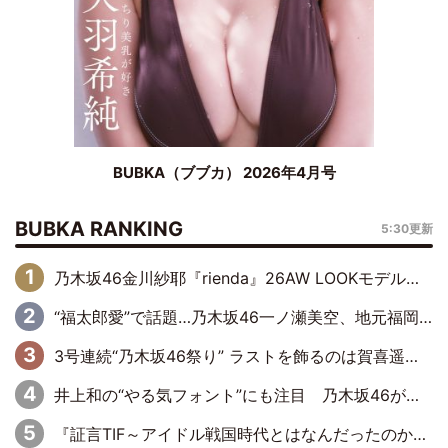
BUBKA（ブブカ） 2026年4月号
BUBKA RANKING
5:30更新
乃木坂46金川紗耶『rienda』26AW LOOKモデルに就任
“福太郎愛”で話題…乃木坂46一ノ瀬美空、地元福岡『めんべい25周年トップサポーター』に就任
3号連続“乃木坂46祭り” ラストを飾るのは賀喜遥香…5年ぶりの登場に「5年分大人になった私を見ていただけたら」
井上和の“やる気フォント”にも注目 乃木坂46が挑んだ書道パフォーマンスの舞台裏
『証言TIF～アイドル戦国時代とはなんだったのか～』第6回：でんぱ組.inc・古川未鈴×相沢梨紗「『ハロプロやりたかったな』って言ったら、夢眠ねむさんに『てめえはでんぱ組．incなんだよ！』って肩パンされて(笑)」