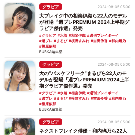
グラビア
2024-08-05 05:00
大ブレイク中の相楽伊織ら22人のモデル
が登場『週プレPREMIUM 2024上半期グ
ラビア傑作選』発売
グラビア
水着
相楽伊織
週刊プレイボーイ
週プレ
まるぴ
横野すみれ
吉田伶香
和内璃乃
榎原依那
BUBKA編集部
グラビア
2024-08-05 05:00
大の“バスケフリーク”まるぴら22人のモ
デルが登場『週プレPREMIUM 2024上半
期グラビア傑作選』発売
グラビア
水着
相楽伊織
週刊プレイボーイ
週プレ
まるぴ
横野すみれ
吉田伶香
和内璃乃
榎原依那
BUBKA編集部
グラビア
2024-08-05 05:00
ネクストブレイク俳優・和内璃乃ら22人