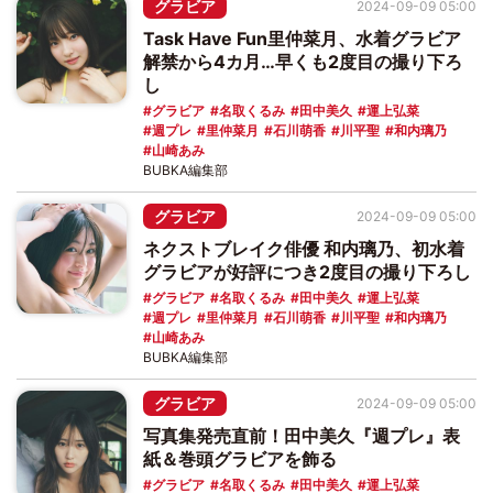
グラビア
2024-09-09 05:00
Task Have Fun里仲菜月、水着グラビア
解禁から4カ月…早くも2度目の撮り下ろ
し
グラビア
名取くるみ
田中美久
運上弘菜
週プレ
里仲菜月
石川萌香
川平聖
和内璃乃
山崎あみ
BUBKA編集部
グラビア
2024-09-09 05:00
ネクストブレイク俳優 和内璃乃、初水着
グラビアが好評につき2度目の撮り下ろし
グラビア
名取くるみ
田中美久
運上弘菜
週プレ
里仲菜月
石川萌香
川平聖
和内璃乃
山崎あみ
BUBKA編集部
グラビア
2024-09-09 05:00
写真集発売直前！田中美久『週プレ』表
紙＆巻頭グラビアを飾る
グラビア
名取くるみ
田中美久
運上弘菜