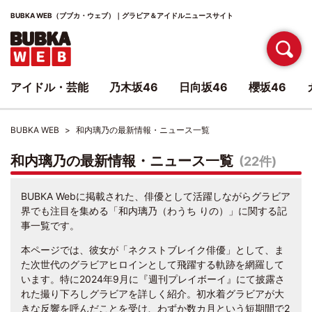
BUBKA WEB（ブブカ・ウェブ）｜グラビア＆アイドルニュースサイト
アイドル・芸能
乃木坂46
日向坂46
櫻坂46
BUBKA WEB
和内璃乃の最新情報・ニュース一覧
和内璃乃の最新情報・ニュース一覧
(22件)
BUBKA Webに掲載された、俳優として活躍しながらグラビア
界でも注目を集める「和内璃乃（わうち りの）」に関する記
事一覧です。
本ページでは、彼女が「ネクストブレイク俳優」として、ま
た次世代のグラビアヒロインとして飛躍する軌跡を網羅して
います。特に2024年9月に『週刊プレイボーイ』にて披露さ
れた撮り下ろしグラビアを詳しく紹介。初水着グラビアが大
きな反響を呼んだことを受け、わずか数カ月という短期間で2