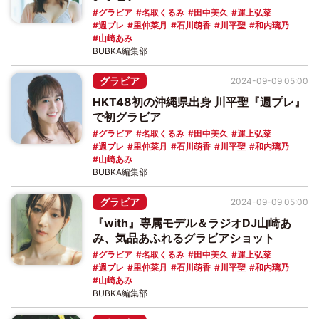
グラビア
名取くるみ
田中美久
運上弘菜
週プレ
里仲菜月
石川萌香
川平聖
和内璃乃
山崎あみ
BUBKA編集部
グラビア
2024-09-09 05:00
HKT48初の沖縄県出身 川平聖『週プレ』
で初グラビア
グラビア
名取くるみ
田中美久
運上弘菜
週プレ
里仲菜月
石川萌香
川平聖
和内璃乃
山崎あみ
BUBKA編集部
グラビア
2024-09-09 05:00
『with』専属モデル＆ラジオDJ山崎あ
み、気品あふれるグラビアショット
グラビア
名取くるみ
田中美久
運上弘菜
週プレ
里仲菜月
石川萌香
川平聖
和内璃乃
山崎あみ
BUBKA編集部