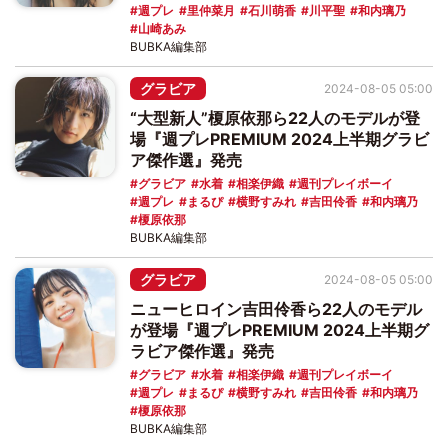
週プレ
里仲菜月
石川萌香
川平聖
和内璃乃
山崎あみ
BUBKA編集部
グラビア
2024-08-05 05:00
“大型新人”榎原依那ら22人のモデルが登
場『週プレPREMIUM 2024上半期グラビ
ア傑作選』発売
グラビア
水着
相楽伊織
週刊プレイボーイ
週プレ
まるぴ
横野すみれ
吉田伶香
和内璃乃
榎原依那
BUBKA編集部
グラビア
2024-08-05 05:00
ニューヒロイン吉田伶香ら22人のモデル
が登場『週プレPREMIUM 2024上半期グ
ラビア傑作選』発売
グラビア
水着
相楽伊織
週刊プレイボーイ
週プレ
まるぴ
横野すみれ
吉田伶香
和内璃乃
榎原依那
BUBKA編集部