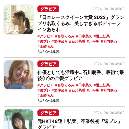
グラビア
2024-09-09 05:00
「日本レースクイーン大賞 2022」グラン
プリ名取くるみ、美しすぎるボディーラ
インあらわ
グラビア
名取くるみ
田中美久
運上弘菜
週プレ
里仲菜月
石川萌香
川平聖
和内璃乃
山崎あみ
BUBKA編集部
グラビア
2024-09-09 05:00
俳優としても活躍中…石川萌香、最初で最
後(!?)の金髪グラビア
グラビア
名取くるみ
田中美久
運上弘菜
週プレ
里仲菜月
石川萌香
川平聖
和内璃乃
山崎あみ
BUBKA編集部
グラビア
2024-09-09 05:00
元HKT48運上弘菜、卒業後初『週プレ』
グラビア