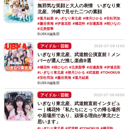
無邪気な笑顔と大人の表情 いぎなり東
北産、沖縄で見せた二つの素顔
葉月結菜
いぎなり東北産
律月ひかる
安杜羽加
藤谷美海
伊達花彩
橘花怜
吉瀬真珠
桜ひなの
北美梨寧
BUBKA編集部
アイドル・芸能
2025-07-09 12:00
いぎなり東北産、武道館公演直前！メン
バーが選んだ推し楽曲9選
橘花怜
桜ひなの
北美梨寧
吉瀬真珠
伊達花彩
いぎなり東北産
律月ひかる
武道館
TOHOKU9
安杜羽加
藤谷美海
葉月結菜
BUBKA編集部
アイドル・芸能
2025-07-09 08:00
いぎなり東北産、武道館直前インタビュ
ー｜橘花怜「私たちにとっての帰る場所
や居場所であり、頑張る理由が東北だと
思います」
いぎなり東北産
武道館
TOHOKU9
橘花怜