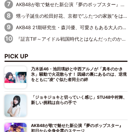
AKB48が歌で魅せた新公演『夢のポップスター』 初日から全身全霊のステージ
甥っ子誕生の松田好花、京都で“ふたつの家族”をはしご！ “母”黒谷友香に見送られ、“父”松岡昌宏とはハシゴ酒
AKB48 21期研究生・森川優、可愛さもある大人の女性に
『証言TIF～アイドル戦国時代とはなんだったのか～』第10回：さくら学院・武藤彩未×飯田らうら「正直、中3で辞めるというのを信じてなくて。そう言われてはいたけど、嘘でしょって」
PICK UP
乃木坂46・池田瑛紗と中西アルノが「真冬のかき
氷」騒動で火花散らす！ 因縁の裏にあるのは、逆境
をともに“凌”ぐ似た者同士の絆
「ジョキジョキと切っていく感じ」STU48中村舞、
新しい挑戦は自らの手で
AKB48が歌で魅せた新公演『夢のポップスター』
初日から全身全霊のステージ