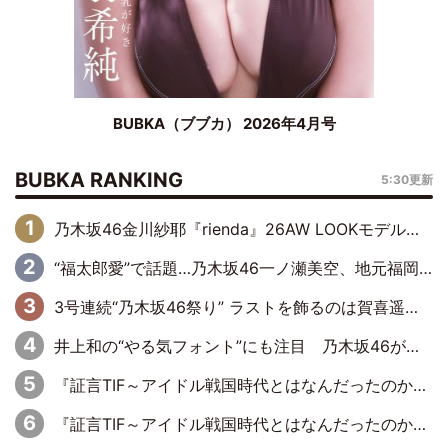
BUBKA（ブブカ） 2026年4月号
BUBKA RANKING
5:30更新
乃木坂46金川紗耶『rienda』26AW LOOKモデルに就任
“福太郎愛”で話題…乃木坂46一ノ瀬美空、地元福岡『めんべい25周年トップサポーター』に就任
3号連続“乃木坂46祭り” ラストを飾るのは賀喜遥香…5年ぶりの登場に「5年分大人になった私を見ていただけたら」
井上和の“やる気フォント”にも注目 乃木坂46が挑んだ書道パフォーマンスの舞台裏
『証言TIF～アイドル戦国時代とはなんだったのか～』第6回：でんぱ組.inc・古川未鈴×相沢梨紗「『ハロプロやりたかったな』って言ったら、夢眠ねむさんに『てめえはでんぱ組．incなんだよ！』って肩パンされて(笑)」
『証言TIF～アイドル戦国時代とはなんだったのか～』第11回：私立恵比寿中学・真山りか×安本彩花「TIFで10年ぶりのキョンシーメイクをしたら、場を完全に引かせてしまって。時代が変わったんだなって」