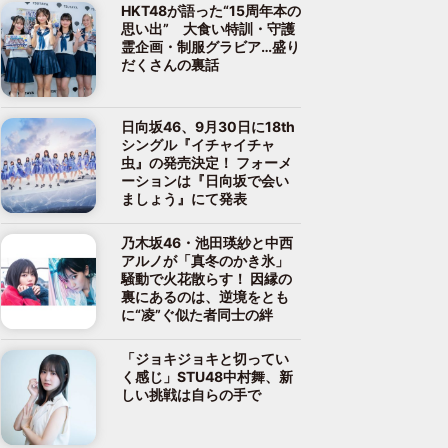
HKT48が語った“15周年本の
思い出” 大食い特訓・守護
霊企画・制服グラビア…盛り
だくさんの裏話
日向坂46、9月30日に18th
シングル『イチャイチャ
虫』の発売決定！ フォーメ
ーションは『日向坂で会い
ましょう』にて発表
乃木坂46・池田瑛紗と中西
アルノが「真冬のかき氷」
騒動で火花散らす！ 因縁の
裏にあるのは、逆境をとも
に“凌”ぐ似た者同士の絆
「ジョキジョキと切ってい
く感じ」STU48中村舞、新
しい挑戦は自らの手で