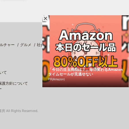
ルチャー
グルメ
社会
スポーツ
「今日の目玉商品は？」毎日変わるAmazon
いて
タイムセールが見逃せない
PR(Amazon)
保護方針について
ー
 All Rights Reserved.