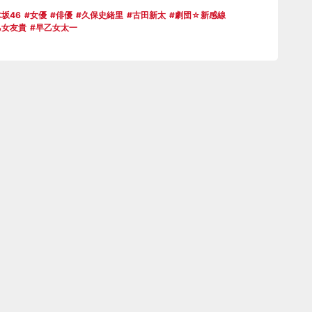
坂46
女優
俳優
久保史緒里
古田新太
劇団☆新感線
乙女友貴
早乙女太一