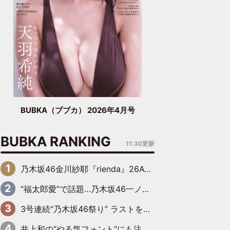
BUBKA（ブブカ） 2026年4月号
BUBKA RANKING
11:30更新
乃木坂46金川紗耶『rienda』26AW LOOKモデルに就任
“福太郎愛”で話題…乃木坂46一ノ瀬美空、地元福岡『めんべい25周年トップサポーター』に就任
3号連続“乃木坂46祭り” ラストを飾るのは賀喜遥香…5年ぶりの登場に「5年分大人になった私を見ていただけたら」
井上和の“やる気フォント”にも注目 乃木坂46が挑んだ書道パフォーマンスの舞台裏