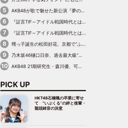
AKB48が歌で魅せた新公演『夢のポップスター』 初日から全身全霊のステージ
『証言TIF～アイドル戦国時代とはなんだったのか～』第6回：でんぱ組.inc・古川未鈴×相沢梨紗「『ハロプロやりたかったな』って言ったら、夢眠ねむさんに『てめえはでんぱ組．incなんだよ！』って肩パンされて(笑)」
『証言TIF～アイドル戦国時代とはなんだったのか～』第11回：私立恵比寿中学・真山りか×安本彩花「TIFで10年ぶりのキョンシーメイクをしたら、場を完全に引かせてしまって。時代が変わったんだなって」
甥っ子誕生の松田好花、京都で“ふたつの家族”をはしご！ “母”黒谷友香に見送られ、“父”松岡昌宏とはハシゴ酒
乃木坂46樋口日奈、過去最大級“大人の色気”あふれる入浴姿披露
AKB48 21期研究生・森川優、可愛さもある大人の女性に
PICK UP
HKT48石橋颯の卒業に寄せ
て “いぶくる”の絆と後輩・
龍頭綺音の決意