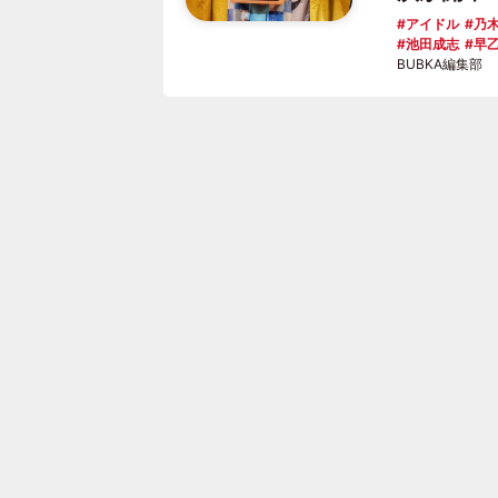
アイドル
乃木
池田成志
早
BUBKA編集部