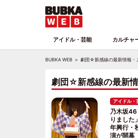
アイドル・芸能
カルチャ
BUBKA WEB
劇団☆新感線の最新情報・
劇団☆新感線の最新
アイドル・
乃木坂4
りました
年興行・
演が開幕