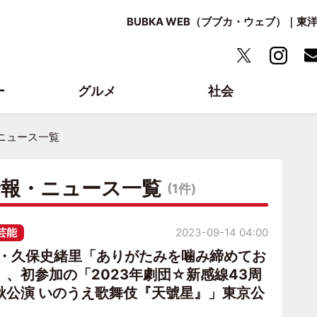
BUBKA WEB（ブブカ・ウェブ）｜
ー
グルメ
社会
ニュース一覧
情報・ニュース一覧
(1件)
芸能
2023-09-14 04:00
6・久保史緒里「ありがたみを噛み締めてお
」、初参加の「2023年劇団☆新感線43周
秋公演 いのうえ歌舞伎『天號星』」東京公