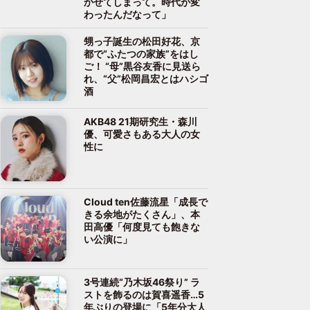
かせてしまって。時代が変
わったんだなって」
甥っ子誕生の松田好花、京
都で“ふたつの家族”をはし
ご！ “母”黒谷友香に見送ら
れ、“父”松岡昌宏とはハシゴ
酒
AKB48 21期研究生・森川
優、可愛さもある大人の女
性に
Cloud ten佐藤流星「成長で
きる余地がたくさん」、本
田高優「何度見ても飽きな
い公演に」
3号連続“乃木坂46祭り” ラ
ストを飾るのは賀喜遥香…5
年ぶりの登場に「5年分大人