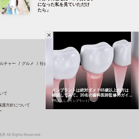
になった私を見ていただけ
たら」
ルチャー
グルメ
社会
スポーツ
インプラントは絶対ダメ？65歳以上の方は
いて
確認してみて。20名の歯科医師監修のガイ...
PR(あんしんインプラント)
保護方針について
ー
 All Rights Reserved.