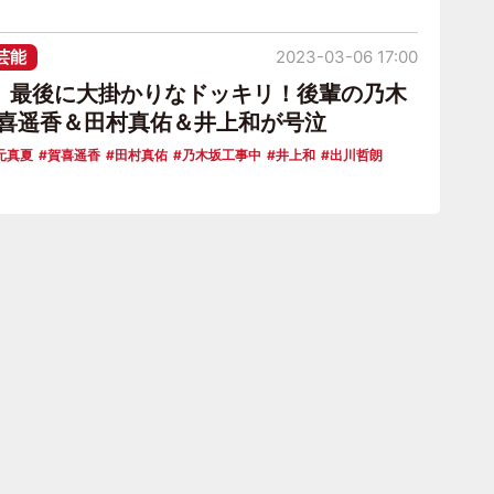
芸能
2023-03-06 17:00
、最後に大掛かりなドッキリ！後輩の乃木
賀喜遥香＆田村真佑＆井上和が号泣
元真夏
賀喜遥香
田村真佑
乃木坂工事中
井上和
出川哲朗