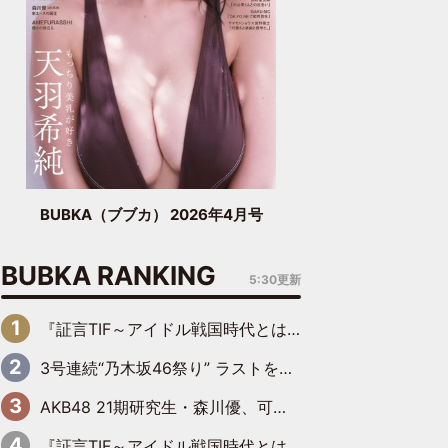
BUBKA（ブブカ） 2026年4月号
BUBKA RANKING
5:30更新
『証言TIF～アイドル戦国時代とはなんだったのか～』第6回：でんぱ組.inc・古川未鈴×相沢梨紗「『ハロプロやりたかったな』って言ったら、夢眠ねむさんに『てめえはでんぱ組．incなんだよ！』って肩パンされて(笑)」
3号連続“乃木坂46祭り” ラストを飾るのは賀喜遥香…5年ぶりの登場に「5年分大人になった私を見ていただけたら」
AKB48 21期研究生・森川優、可愛さもある大人の女性に
『証言TIF～アイドル戦国時代とはなんだったのか～』第11回：私立恵比寿中学・真山りか×安本彩花「TIFで10年ぶりのキョンシーメイクをしたら、場を完全に引かせてしまって。時代が変わったんだなって」