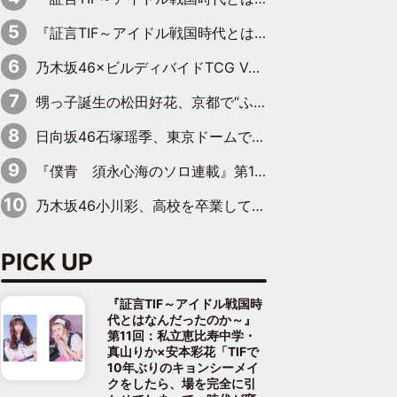
『証言TIF～アイドル戦国時代とはなんだったのか～』第10回：さくら学院・武藤彩未×飯田らうら「正直、中3で辞めるというのを信じてなくて。そう言われてはいたけど、嘘でしょって」
乃木坂46×ビルディバイドTCG Vol.2公開 賀喜遥香＆田村真佑が『京まふ』ステージに登壇
甥っ子誕生の松田好花、京都で“ふたつの家族”をはしご！ “母”黒谷友香に見送られ、“父”松岡昌宏とはハシゴ酒
日向坂46石塚瑶季、東京ドームで“観戦バレ”！ ナイツ・塙も認めた「巨人に詳しすぎるアイドル」は元VENUSスクール生で杉内コーチ推し⁉
『僕青 須永心海のソロ連載』第18回：「バーゲンセールハンターみうな inしまむら」編
乃木坂46小川彩、高校を卒業して初めてのグラビア「大人になった感じがしました(笑)」
PICK UP
『証言TIF～アイドル戦国時
代とはなんだったのか～』
第11回：私立恵比寿中学・
真山りか×安本彩花「TIFで
10年ぶりのキョンシーメイ
クをしたら、場を完全に引