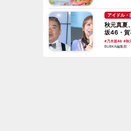
アイドル・
秋元真夏
坂46・
乃木坂46
秋
BUBKA編集部