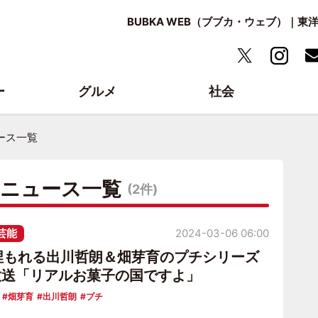
BUBKA WEB（ブブカ・ウェブ）｜
ー
グルメ
社会
ース一覧
・ニュース一覧
(2件)
芸能
2024-03-06 06:00
に埋もれる出川哲朗＆畑芽育のプチシリーズ
放送「リアルお菓子の国ですよ」
畑芽育
出川哲朗
プチ