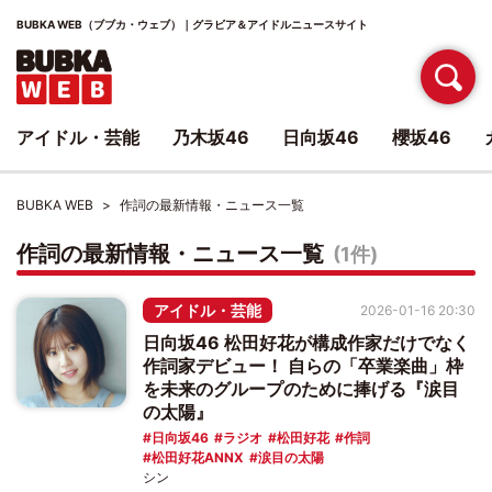
BUBKA WEB（ブブカ・ウェブ）｜グラビア＆アイドルニュースサイト
アイドル・芸能
乃木坂46
日向坂46
櫻坂46
BUBKA WEB
作詞の最新情報・ニュース一覧
作詞の最新情報・ニュース一覧
(1件)
アイドル・芸能
2026-01-16 20:30
日向坂46 松田好花が構成作家だけでなく
作詞家デビュー！ 自らの「卒業楽曲」枠
を未来のグループのために捧げる『涙目
の太陽』
日向坂46
ラジオ
松田好花
作詞
松田好花ANNX
涙目の太陽
シン