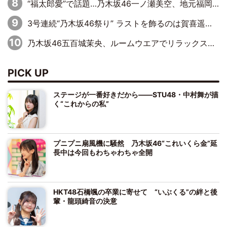
“福太郎愛”で話題…乃木坂46一ノ瀬美空、地元福岡『めんべい25周年トップサポーター』に就任
3号連続“乃木坂46祭り” ラストを飾るのは賀喜遥香…5年ぶりの登場に「5年分大人になった私を見ていただけたら」
乃木坂46五百城茉央、ルームウエアでリラックス「今回のグラビアを見て成長を感じていただけるとうれしい」
PICK UP
ステージが一番好きだから――STU48・中村舞が描
く“これからの私”
プニプニ扇風機に騒然 乃木坂46“これいくら金”延
長中は今回もわちゃわちゃ全開
HKT48石橋颯の卒業に寄せて “いぶくる”の絆と後
輩・龍頭綺音の決意