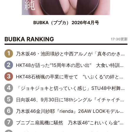
BUBKA（ブブカ） 2026年4月号
BUBKA RANKING
17:30更新
乃木坂46・池田瑛紗と中西アルノが「真冬のかき氷」騒動で火花散らす！ 因縁の裏にあるのは、逆境をともに“凌”ぐ似た者同士の絆
HKT48が語った“15周年本の思い出” 大食い特訓・守護霊企画・制服グラビア…盛りだくさんの裏話
HKT48石橋颯の卒業に寄せて “いぶくる”の絆と後輩・龍頭綺音の決意
「ジョキジョキと切っていく感じ」STU48中村舞、新しい挑戦は自らの手で
日向坂46、9月30日に18thシングル『イチャイチャ虫』の発売決定！ フォーメーションは『日向坂で会いましょう』にて発表
乃木坂46金川紗耶『rienda』26AW LOOKモデルに就任
プニプニ扇風機に騒然 乃木坂46“これいくら金”延長中は今回もわちゃわちゃ全開